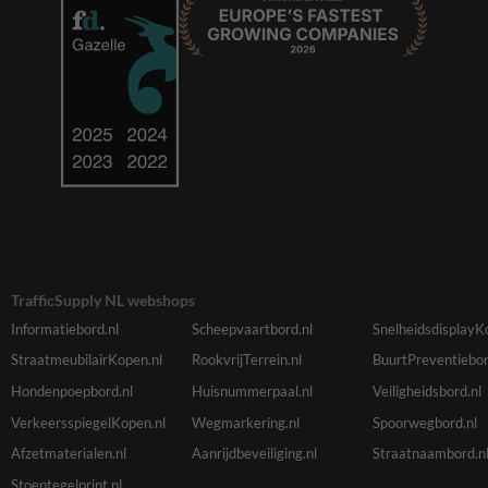
TrafficSupply NL webshops
Informatiebord.nl
Scheepvaartbord.nl
SnelheidsdisplayK
StraatmeubilairKopen.nl
RookvrijTerrein.nl
BuurtPreventiebor
Hondenpoepbord.nl
Huisnummerpaal.nl
Veiligheidsbord.nl
VerkeersspiegelKopen.nl
Wegmarkering.nl
Spoorwegbord.nl
Afzetmaterialen.nl
Aanrijdbeveiliging.nl
Straatnaambord.n
Stoeptegelprint.nl