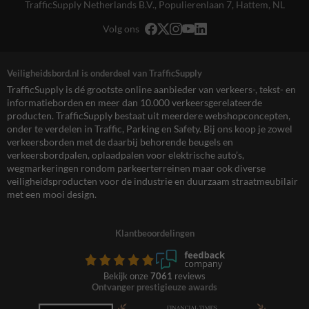
TrafficSupply Netherlands B.V.,
Populierenlaan 7
,
Hattem, NL
Volg ons
Veiligheidsbord.nl is onderdeel van TrafficSupply
TrafficSupply is dé grootste online aanbieder van verkeers-, tekst- en
informatieborden en meer dan 10.000 verkeersgerelateerde
producten. TrafficSupply bestaat uit meerdere webshopconcepten,
onder te verdelen in Traffic, Parking en Safety. Bij ons koop je zowel
verkeersborden met de daarbij behorende beugels en
verkeersbordpalen, oplaadpalen voor elektrische auto’s,
wegmarkeringen rondom parkeerterreinen maar ook diverse
veiligheidsproducten voor de industrie en duurzaam straatmeubilair
met een mooi design.
Klantbeoordelingen
Bekijk onze
7061
reviews
Ontvanger prestigieuze awards