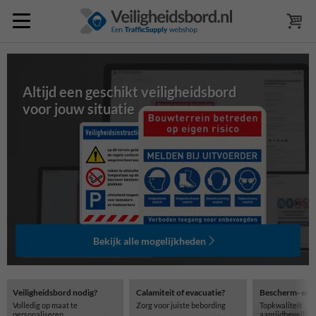
Altijd een geschikt veiligheidsbord
voor jouw situatie
Bekijk alle mogelijkheden
Veiligheidsbord nodig?
Calamiteit of evacuatie?
Bescherm- en 
Volledig op maat te
Zorg voor juiste bebording
Topkwaliteit
personaliseren
aanrijdbeveilig