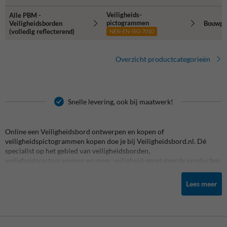
Veiligheids-
Alle PBM -
pictogrammen
Veiligheidsborden
Bouwpla
(volledig reflecterend)
NEN-EN-ISO 7010
Overzicht productcategorieën
Snelle levering, ook bij maatwerk!
Online een Veiligheidsbord ontwerpen en kopen of
veiligheidspictogrammen kopen doe je bij Veiligheidsbord.nl. Dé
specialist op het gebied van veiligheidsborden,
veiligheidspictogrammen en meer veiligheid-gerelateerde producten.
Denk hierbij aan aanrijdbeveiliging, rampalen, beschermbeugels en
nog veel meer! Wij hebben het grootste aanbod in aanrijdbeveiliging,
Lees meer
veiligheidsstickers & veiligheidsborden en de meeste expertise.
Veiligheidsbord.nl is een onderdeel van TrafficSupply.
Producten nodig voor de inrichting van -bijvoorbeeld- jouw eigen
bouwterrein of bedrijfsterrein? Dan ben je bij Veiligheidsbord.nl aan