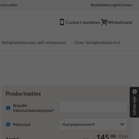
e voorraden
Bestelstatus
Login
Contact
Contact opnemen
Winkelmand
Veiligheidsborden zelf ontwerpen
Over Veiligheidsbord.nl
Productopties
alle shops
Breedte
Informatiebord/paneel*
Materiaal
145,
00
175,45
Aantal: