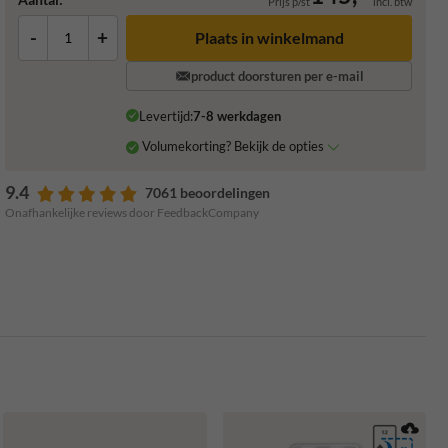
Prijs p/st
incl. btw
-
+
Plaats in winkelmand
product doorsturen per e-mail
Levertijd:
7-8 werkdagen
Volumekorting? Bekijk de opties
9.4
7061 beoordelingen
Onafhankelijke reviews door FeedbackCompany