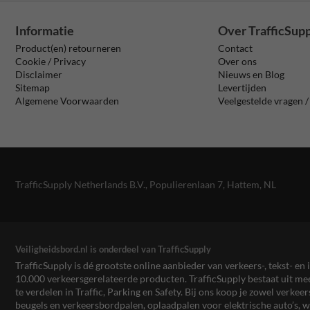
Informatie
Over TrafficSup
Product(en) retourneren
Contact
Cookie / Privacy
Over ons
Disclaimer
Nieuws en Blog
Sitemap
Levertijden
Algemene Voorwaarden
Veelgestelde vragen 
TrafficSupply Netherlands B.V.,
Populierenlaan 7
,
Hattem, NL
Veiligheidsbord.nl is onderdeel van TrafficSupply
TrafficSupply is dé grootste online aanbieder van verkeers-, tekst- 
10.000 verkeersgerelateerde producten. TrafficSupply bestaat uit 
te verdelen in Traffic, Parking en Safety. Bij ons koop je zowel verk
beugels en verkeersbordpalen, oplaadpalen voor elektrische auto’s