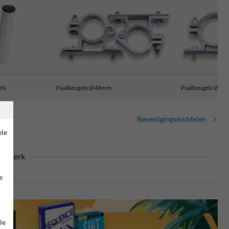
els
Paalbeugels Ø48mm
Paalbeugels Ø6
Bevestigingsmiddelen
ele
urmerk
e
le