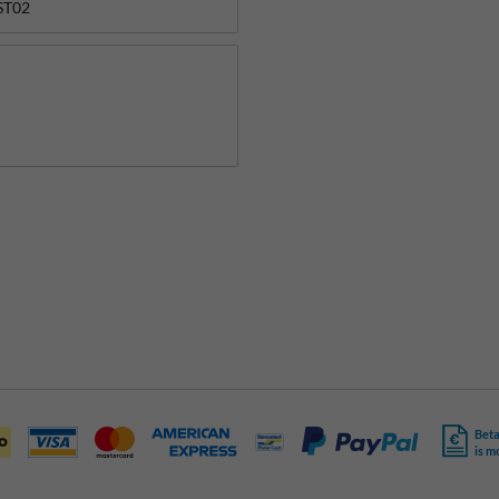
Beta
is m