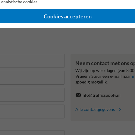
 analytische cookies.
Cookies accepteren
Neem contact met ons o
Wij zijn op werkdagen (van 8.00
Vragen? Stuur een e-mail naar
i
spoedig mogelijk.
info@trafficsupply.nl
Alle contactgegevens