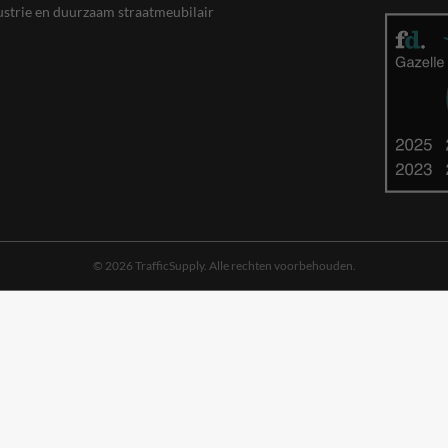
ustrie en duurzaam straatmeubilair
© 2026 TrafficSupply. Alle rechten voorbehouden.