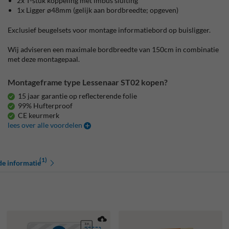
2x T-stuk koppeling met imbus sluiting
1x Ligger ø48mm (gelijk aan bordbreedte; opgeven)
Exclusief beugelsets voor montage informatiebord op buisligger.
Wij adviseren een maximale bordbreedte van 150cm in combinatie
met deze montagepaal.
Montageframe type Lessenaar ST02 kopen?
15 jaar garantie op reflecterende folie
99% Hufterproof
CE keurmerk
lees over alle voordelen
(1)
de informatie