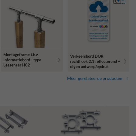
Montageframe t.b.v.
Verkeersbord DOR
Informatiebord - type
rechthoek 2:1 reflecterend +
Lessenaar H02
eigen ontwerp/opdruk
Meer gerelateerde producten