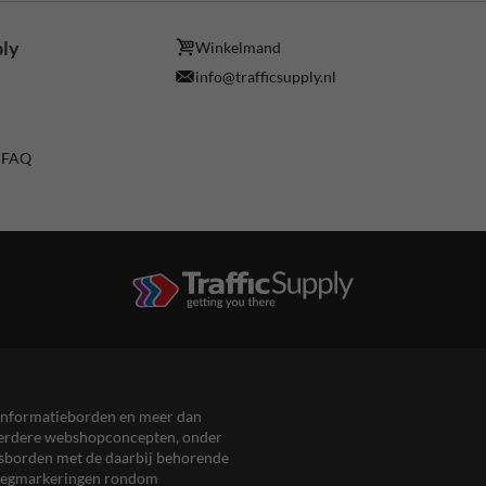
ply
Winkelmand
info@trafficsupply.nl
/ FAQ
en informatieborden en meer dan
meerdere webshopconcepten, onder
eersborden met de daarbij behorende
, wegmarkeringen rondom