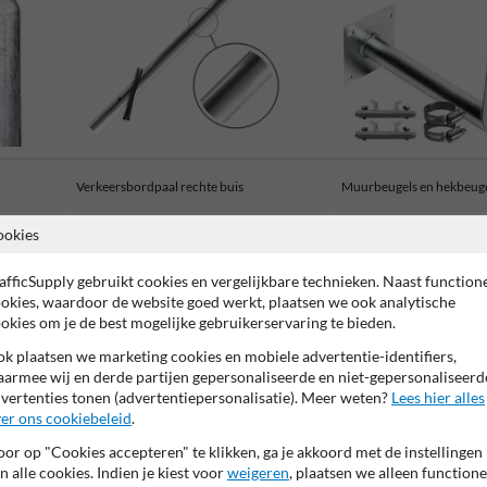
Verkeersbordpaal rechte buis
Muurbeugels en hekbeug
ookies
afficSupply gebruikt cookies en vergelijkbare technieken. Naast function
okies, waardoor de website goed werkt, plaatsen we ook analytische
okies om je de best mogelijke gebruikerservaring te bieden.
jaar garantie op reflecterende folie
99% Hufterproof
CE ke
k plaatsen we marketing cookies en mobiele advertentie-identifiers,
armee wij en derde partijen gepersonaliseerde en niet-gepersonaliseerd
vertenties tonen (advertentiepersonalisatie). Meer weten?
Lees hier alles
er ons cookiebeleid
.
or op "Cookies accepteren" te klikken, ga je akkoord met de instellingen
n alle cookies. Indien je kiest voor
weigeren
, plaatsen we alleen functione