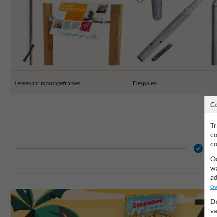
Lessenaar montageframes
Flespalen
C
Tr
co
co
15 
Oo
wa
ad
ov
Do
va