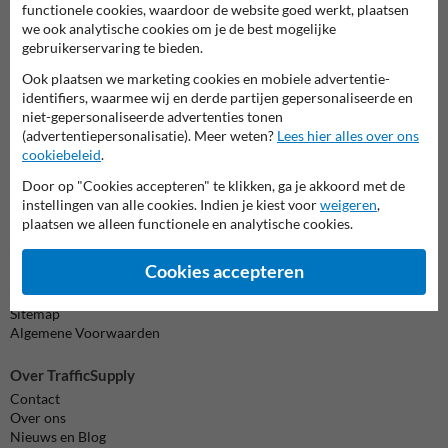
Wij zijn op werkdagen (van 8.00 tot 17.00) te bereiken op 038-
functionele cookies, waardoor de website goed werkt, plaatsen
7920070.
we ook analytische cookies om je de best mogelijke
Vragen? Stuur een e-mail naar
info@trafficsupply.nl
of vul het
gebruikerservaring te bieden.
formulier in en we reageren zo spoedig mogelijk.
Ook plaatsen we marketing cookies en mobiele advertentie-
identifiers, waarmee wij en derde partijen gepersonaliseerde en
info@trafficsupply.nl
niet-gepersonaliseerde advertenties tonen
(advertentiepersonalisatie). Meer weten?
Lees hier alles over ons
cookiebeleid
.
Alle contactgegevens
Door op "Cookies accepteren" te klikken, ga je akkoord met de
instellingen van alle cookies. Indien je kiest voor
weigeren
,
plaatsen we alleen functionele en analytische cookies.
Informatie
Product(en) retourneren
Cookies accepteren
Cookie / Privacy
Disclaimer
Sitemap
Algemene Voorwaarden
Over TrafficSupply
Contact
Over ons
Nieuws en Blog