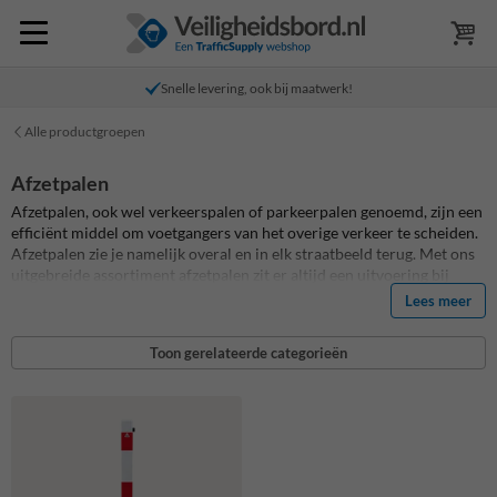
Snelle levering, ook bij maatwerk!
Alle productgroepen
Afzetpalen
Afzetpalen, ook wel verkeerspalen of parkeerpalen genoemd, zijn een
efficiënt middel om voetgangers van het overige verkeer te scheiden.
Afzetpalen zie je namelijk overal en in elk straatbeeld terug. Met ons
uitgebreide assortiment afzetpalen zit er altijd een uitvoering bij
welke aansluit bij jouw wensen. Alle afzetpalen zijn hoofdzakelijk
Lees meer
vervaardigd uit verzinkt staal en zijn in een standaard kleur
gepoedercoat (andere kleuren op aanvraag verkrijgbaar). De
Toon gerelateerde categorieën
afzetpalen en verkeerspalen zijn verkrijgbaar in meerdere diktes
(diameter) en uitvoeringen. Een vaste uitvoering, een klapbare
uitvoering met driekantslot of cilinderslot en een uitneembare
verwijderbare uitvoering met driekantslot of cilinderslot.