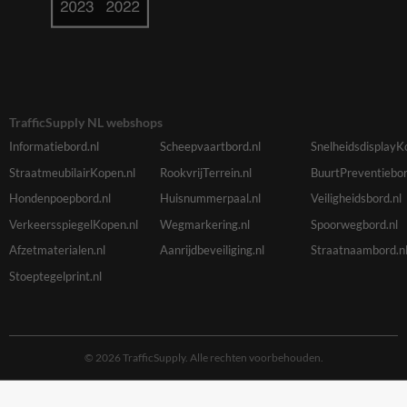
TrafficSupply NL webshops
Informatiebord.nl
Scheepvaartbord.nl
SnelheidsdisplayK
StraatmeubilairKopen.nl
RookvrijTerrein.nl
BuurtPreventiebor
Hondenpoepbord.nl
Huisnummerpaal.nl
Veiligheidsbord.nl
VerkeersspiegelKopen.nl
Wegmarkering.nl
Spoorwegbord.nl
Afzetmaterialen.nl
Aanrijdbeveiliging.nl
Straatnaambord.n
Stoeptegelprint.nl
© 2026 TrafficSupply. Alle rechten voorbehouden.