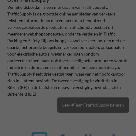
Veiligheidsbord.nl is een merknaam van TrafficSupply.
TrafficSupply is dé grootste online aanbieder van verkeers-,
tekst- en informatieborden en meer dan tienduizend
verkeergerelateerde producten. TrafficSupply bestaat uit
meerdere webshopconcepten, onder te verdelen in Traffic,
Parking en Safety. Bij ons koop je zowel verkeersborden met de
daarbij behorende beugels en verkeersbordpalen, oplaadpalen
voor elektrische auto’s, wegmarkeringen rondom
parkeerterreinen maar ook diverse veiligheidsproducten voor de
industrie en duurzaam straatmeubilair met een mooi design.
TrafficSupply heeft drie vestigingen, waarvan het hoofdkantoor
zich in Hattem bevindt. De tweede vestiging bevindt zich in
Bilzen (BE) en de laatste en nieuwste vestiging bevindt zich in
Birkenfeld (DE)
Leer #TeamTrafficSupply kennen