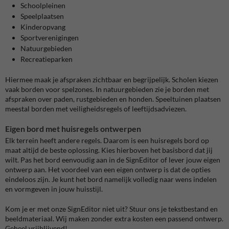
Schoolpleinen
Speelplaatsen
Kinderopvang
Sportverenigingen
Natuurgebieden
Recreatieparken
Hiermee maak je afspraken zichtbaar en begrijpelijk. Scholen kiezen
vaak borden voor spelzones. In natuurgebieden zie je borden met
afspraken over paden, rustgebieden en honden. Speeltuinen plaatsen
meestal borden met veiligheidsregels of leeftijdsadviezen.
Eigen bord met huisregels ontwerpen
Elk terrein heeft andere regels. Daarom is een huisregels bord op
maat altijd de beste oplossing. Kies hierboven het basisbord dat jij
wilt. Pas het bord eenvoudig aan in de SignEditor of lever jouw eigen
ontwerp aan. Het voordeel van een eigen ontwerp is dat de opties
eindeloos zijn. Je kunt het bord namelijk volledig naar wens indelen
en vormgeven in jouw huisstijl.
Kom je er met onze SignEditor niet uit? Stuur ons je tekstbestand en
beeldmateriaal. Wij maken zonder extra kosten een passend ontwerp.
Geheel vrijblijvend!