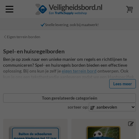
Snelle levering, ook bij maatwerk!
Eigen terrein borden
Spel- en huisregelborden
Ben je op zoek naar een unieke manier om regels en richtlijnen te
communiceren? Spel- en huisregels borden bieden een effectieve
oplossing.
Bij ons kun je zelf je
eigen terrein bord
ontwerpen. Ook
kun je ons een tekstbestandje aanleveren zodat we een klantspecifiek
ontwerp maken. Zonder meerprijs! Al onze eigen terrein borden en
Lees meer
borden met regels zijn reflecterend, duurzaam en standaard
uitgevoerd als robuuste aluminium verkeersborden en hebben vele
Toon gerelateerde categorieën
standaard montageoplossingen.
Bekijk het assortiment en maak een
bord dat past bij jouw locatie!
sorteer op: