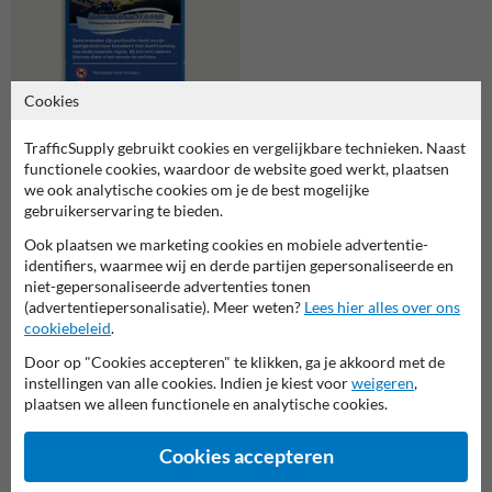
Cookies
TrafficSupply gebruikt cookies en vergelijkbare technieken. Naast
functionele cookies, waardoor de website goed werkt, plaatsen
we ook analytische cookies om je de best mogelijke
Toegangsbord Landgoed of
gebruikerservaring te bieden.
Natuurgebied + eigen tekst
full-colour
Ook plaatsen we marketing cookies en mobiele advertentie-
identifiers, waarmee wij en derde partijen gepersonaliseerde en
niet-gepersonaliseerde advertenties tonen
(advertentiepersonalisatie). Meer weten?
Lees hier alles over ons
Gerelateerde producten
cookiebeleid
.
Door op "Cookies accepteren" te klikken, ga je akkoord met de
instellingen van alle cookies. Indien je kiest voor
weigeren
,
plaatsen we alleen functionele en analytische cookies.
Cookies accepteren