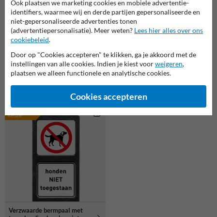
Ook plaatsen we marketing cookies en mobiele advertentie-
identifiers, waarmee wij en derde partijen gepersonaliseerde en
niet-gepersonaliseerde advertenties tonen
(advertentiepersonalisatie). Meer weten?
Lees hier alles over ons
cookiebeleid
.
Door op "Cookies accepteren" te klikken, ga je akkoord met de
instellingen van alle cookies. Indien je kiest voor
weigeren
,
plaatsen we alleen functionele en analytische cookies.
Verzwaarde bermpaal met
Verzwaarde bermpaal met
twee bordjes honden aan de
bord 'honden niet toegestaan'
lijn
Cookies accepteren
populaire
keuze
Verzwaarde bermpaal met