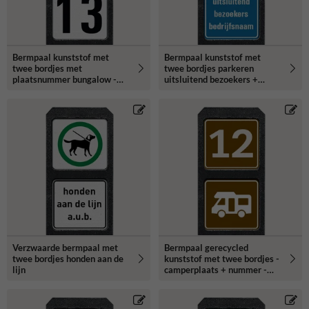
Bermpaal kunststof met
Bermpaal kunststof met
twee bordjes met
twee bordjes parkeren
plaatsnummer bungalow -
uitsluitend bezoekers +
reflecterend
bedrijfsnaam - reflecterend
Verzwaarde bermpaal met
Bermpaal gerecycled
twee bordjes honden aan de
kunststof met twee bordjes -
lijn
camperplaats + nummer -
reflecterend