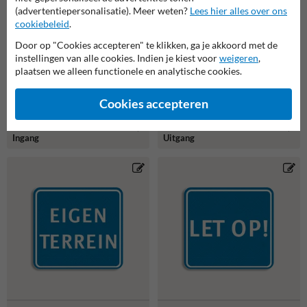
(advertentiepersonalisatie). Meer weten?
Lees hier alles over ons
cookiebeleid
.
Door op "Cookies accepteren" te klikken, ga je akkoord met de
instellingen van alle cookies. Indien je kiest voor
weigeren
,
plaatsen we alleen functionele en analytische cookies.
Cookies accepteren
Vlak terreinbord
Vlak terreinbord
119x109mm Groen/wit -
119x109mm rood/wit -
Ingang
Uitgang