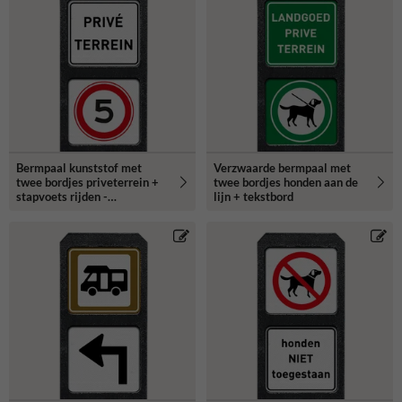
Bermpaal kunststof met
Verzwaarde bermpaal met
twee bordjes priveterrein +
twee bordjes honden aan de
stapvoets rijden -
lijn + tekstbord
reflecterend