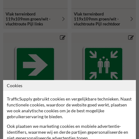
Vlak terreinbord
Vlak terreinbord
119x109mm groen/wit -
119x109mm groen/wit -
vluchtroute Pijl links
vluchtroute Pijl rechtdoor
Cookies
TrafficSupply gebruikt cookies en vergelijkbare technieken. Naast
Vlak terreinbord
Vlak terreinbord
functionele cookies, waardoor de website goed werkt, plaatsen
119x109mm groen/wit -
119x109mm groen/wit -
we ook analytische cookies om je de best mogelijke
vluchtroute Pijl rechts
Pictogram Verzamelplaats
gebruikerservaring te bieden.
Ook plaatsen we marketing cookies en mobiele advertentie-
identifiers, waarmee wij en derde partijen gepersonaliseerde en
niet-gepersonaliseerde advertenties tonen