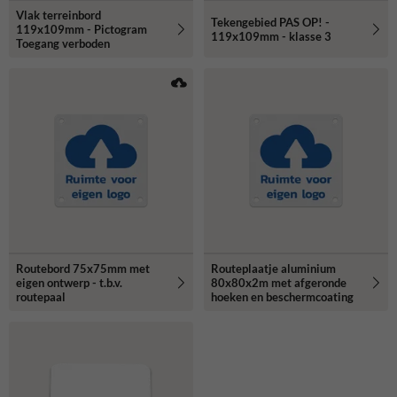
Vlak terreinbord
Tekengebied PAS OP! -
119x109mm - Pictogram
119x109mm - klasse 3
Toegang verboden
Routebord 75x75mm met
Routeplaatje aluminium
eigen ontwerp - t.b.v.
80x80x2m met afgeronde
routepaal
hoeken en beschermcoating