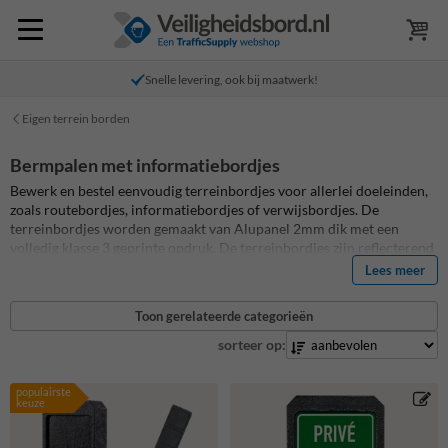
Snelle levering, ook bij maatwerk!
Eigen terrein borden
Bermpalen met informatiebordjes
Bewerk en bestel eenvoudig terreinbordjes voor allerlei doeleinden,
zoals routebordjes, informatiebordjes of verwijsbordjes. De
terreinbordjes worden gemaakt van Alupanel 2mm dik met een
volledig klasse 3 geprinte opdruk. De terreinbordjes zijn reflecterend
en standaard afgewerkt met een anti-graffiti laminaat. Combineer de
Lees meer
bordjes met onze bermpalen van verzwaard gerecycled kunststof. Een
onderhoudsvrij product met een extreem lange levensduur. Enkel- of
Toon gerelateerde categorieën
dubbelzijdig uit te voeren.
sorteer op:
populairste
keuze