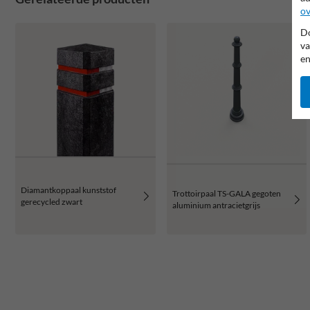
ov
Do
va
en
Diamantkoppaal kunststof
Trottoirpaal TS-GALA gegoten
gerecycled zwart
aluminium antracietgrijs