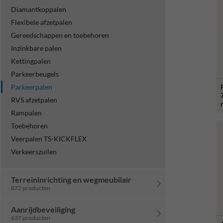
Diamantkoppalen
Flexibele afzetpalen
Gereedschappen en toebehoren
Inzinkbare palen
Kettingpalen
Parkeerbeugels
Parkeerpalen
RVS afzetpalen
Rampalen
Toebehoren
Veerpalen TS-KICKFLEX
Verkeerszuilen
Terreininrichting en wegmeubilair
872 producten
Aanrijdbeveiliging
637 producten