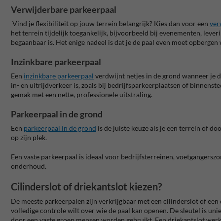
Verwijderbare parkeerpaal
Vind je flexibiliteit op jouw terrein belangrijk? Kies dan voor een
ver
het terrein tijdelijk toegankelijk, bijvoorbeeld bij evenementen, lever
begaanbaar is. Het enige nadeel is dat je de paal even moet opbergen
Inzinkbare parkeerpaal
Een
inzinkbare parkeerpaal
verdwijnt netjes in de grond wanneer je de
in- en uitrijdverkeer is, zoals bij bedrijfsparkeerplaatsen of binnenst
gemak met een nette, professionele uitstraling.
Parkeerpaal in de grond
Een
parkeerpaal in de grond
is de juiste keuze als je een terrein of d
op zijn plek.
Een vaste parkeerpaal is ideaal voor bedrijfsterreinen, voetgangersz
onderhoud.
Cilinderslot of driekantslot kiezen?
De meeste parkeerpalen zijn verkrijgbaar met een cilinderslot of een d
volledige controle wilt over wie de paal kan openen. De sleutel is u
door een vaste groep mensen worden gebruikt.
Een
driekantslot
werk