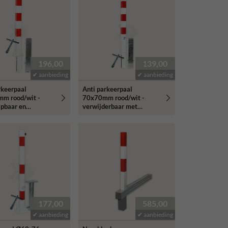
196,00
139,00
✔ aanbieding
✔ aanbieding
rkeerpaal
Anti parkeerpaal
m rood/wit -
70x70mm rood/wit -
apbaar en
verwijderbaar met
derbaar met
grondstuk
tuk
177,00
585,00
✔ aanbieding
✔ aanbieding