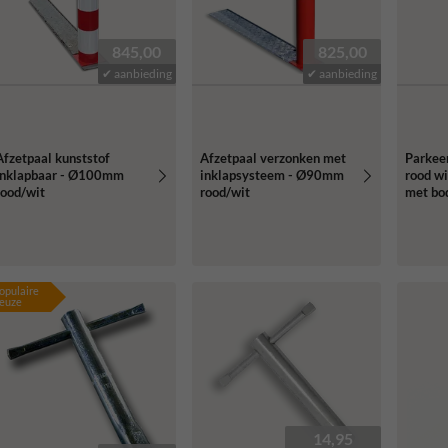
845,00
825,00
✔ aanbieding
✔ aanbieding
Afzetpaal kunststof
Afzetpaal verzonken met
Parkee
inklapbaar - Ø100mm
inklapsysteem - Ø90mm
rood wi
rood/wit
rood/wit
met bo
8mm dr
opulaire
euze
14,95