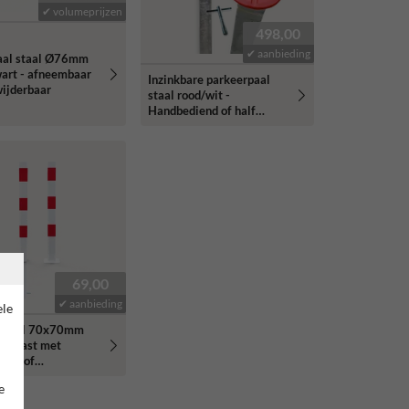
✔ volumeprijzen
498,00
✔ aanbieding
aal staal Ø76mm
wart - afneembaar
Inzinkbare parkeerpaal
wijderbaar
staal rood/wit -
Handbediend of half
automatisch met
driekantslot
69,00
✔ aanbieding
ele
rpaal 70x70mm
t - vast met
nker of
montage
e