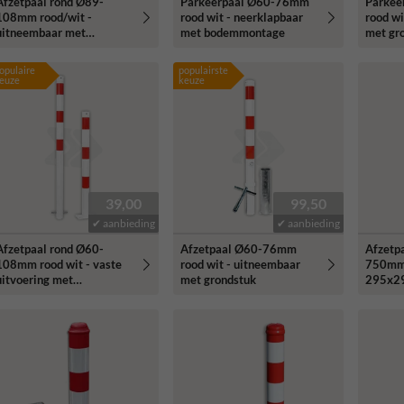
Afzetpaal rond Ø89-
Parkeerpaal Ø60-76mm
Parkee
108mm rood/wit -
rood wit - neerklapbaar
rood wi
uitneembaar met
met bodemmontage
met gr
grondstuk en driekantslot
opulaire
populairste
euze
keuze
39,00
99,50
✔ aanbieding
✔ aanbieding
Afzetpaal rond Ø60-
Afzetpaal Ø60-76mm
Afzetp
108mm rood wit - vaste
rood wit - uitneembaar
750mm 
uitvoering met
met grondstuk
295x2
grondanker