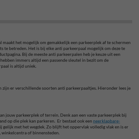
al maakt het mogelijk om gemakkelijk een parkeerplek af te schermen
s te betreden. Het is bij elke anti parkeerpaal mogelijk om deze te
uctpagina. Bij de meeste anti parkeerpalen heb je keuze uit een
j hebben immers altijd een passende sleutel in bezit om de
aal is altijd uniek.
zijn er verschillende soorten anti parkeerpaaltjes. Hieronder lees je
an jouw parkeerplek of terrein. Denk aan een vaste parkeerplek bij
and op die plek kan parkeren.
Er bestaat ook een
neerklapbare-
ij gelijk met het wegdek. Zo blijft het oppervlak volledig vlak en is er
n, winkelcentra of binnensteden.