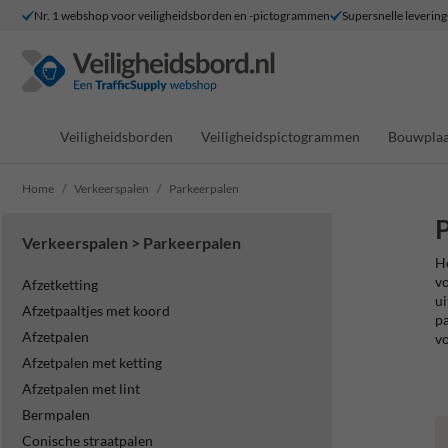
Nr. 1 webshop voor veiligheidsborden en -pictogrammen
Supersnelle levering
Veiligheidsborden
Veiligheidspictogrammen
Bouwplaa
Home
Verkeerspalen
Parkeerpalen
P
Verkeerspalen > Parkeerpalen
He
vo
Afzetketting
ui
Afzetpaaltjes met koord
pa
Afzetpalen
vo
Afzetpalen met ketting
Afzetpalen met lint
Bermpalen
Conische straatpalen