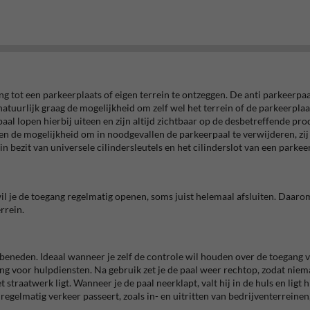
 tot een parkeerplaats of eigen terrein te ontzeggen. De anti parkeerpa
atuurlijk graag de mogelijkheid om zelf wel het terrein of de parkeerplaat
l lopen hierbij uiteen en zijn altijd zichtbaar op de desbetreffende prod
sten de mogelijkheid om in noodgevallen de parkeerpaal te verwijderen, zi
n bezit van universele cilindersleutels en het cilinderslot van een parkeerp
il je de toegang regelmatig openen, soms juist helemaal afsluiten. Daarom 
rrein.
 beneden. Ideaal wanneer je zelf de controle wil houden over de toegang v
g voor hulpdiensten. Na gebruik zet je de paal weer rechtop, zodat niem
 straatwerk ligt. Wanneer je de paal neerklapt, valt hij in de huls en ligt h
regelmatig verkeer passeert, zoals in- en uitritten van bedrijventerreine