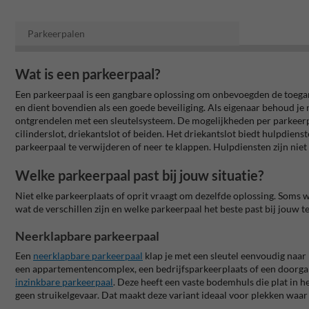
Parkeerpalen
Wat is een parkeerpaal?
Een parkeerpaal is een gangbare oplossing om onbevoegden de toegang
en dient bovendien als een goede beveiliging. Als eigenaar behoud je n
ontgrendelen met een sleutelsysteem. De mogelijkheden per parkeerpaa
cilinderslot, driekantslot of beiden. Het driekantslot biedt hulpdien
parkeerpaal te verwijderen of neer te klappen. Hulpdiensten zijn niet i
Welke parkeerpaal past bij jouw situatie?
Niet elke parkeerplaats of oprit vraagt om dezelfde oplossing. Soms w
wat de verschillen zijn en welke parkeerpaal het beste past bij jouw te
Neerklapbare parkeerpaal
Een
neerklapbare parkeerpaal
klap je met een sleutel eenvoudig naar
een appartementencomplex, een bedrijfsparkeerplaats of een doorgan
inzinkbare parkeerpaal
. Deze heeft een vaste bodemhuls die plat in het
geen struikelgevaar. Dat maakt deze variant ideaal voor plekken waar 