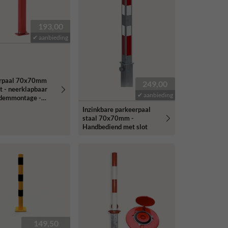
193,00
✔ aanbieding
rpaal 70x70mm
249,00
t - neerklapbaar
✔ aanbieding
demmontage -
iekantslot
Inzinkbare parkeerpaal
staal 70x70mm -
Handbediend met slot
149,50