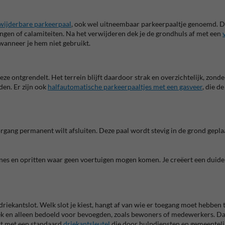
wijderbare parkeerpaal
, ook wel uitneembaar parkeerpaaltje genoemd. De
ingen of calamiteiten.
Na het verwijderen dek je de grondhuls af met een
 wanneer je hem niet gebruikt.
ze ontgrendelt. Het terrein blijft daardoor strak en overzichtelijk, zonde
eden.
Er zijn ook
halfautomatische parkeerpaaltjes met een gasveer
, die d
oorgang permanent wilt afsluiten. Deze paal wordt stevig in de grond geplaa
ones en opritten waar geen voertuigen mogen komen. Je creëert een duide
riekantslot. Welk slot je kiest, hangt af van wie er toegang moet hebben 
niek en alleen bedoeld voor bevoegden, zoals bewoners of medewerkers. Dat
t met een standaard
driekantsleutel
die door hulpdiensten en gemeenteli