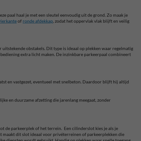
ze paal haal je met een sleutel eenvoudig uit de grond. Zo maak je
vierkante
of
ronde afdekkap
, zodat het oppervlak vlak blijft en veilig
r uitstekende obstakels. Dit type is ideaal op plekken waar regelmatig
e bediening extra licht maken. De inzinkbare parkeerpaal combineert
tst en vastgezet, eventueel met snelbeton. Daardoor blijft hij altijd
lijke en duurzame afzetting die jarenlang meegaat, zonder
tot de parkeerplek of het terrein.
Een
cilinderslot
kies je als je
 maakt dit slot ideaal voor privéterreinen of parkeerplekken die
jke diensten wordt gebruikt. Handig op plekken waar snelle toegang