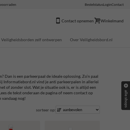
e voorraden
Bestelstatus
Login
Contact
Contact opnemen
Winkelmand
Veiligheidsborden zelf ontwerpen
Over Veiligheidsbord.nl
? Dan is een parkeerpaal de ideale oplossing. Zo’n paal
ij Informatiebord.nl vind je anti parkeerpalen in allerlei
 of zonder slot. Wat je situatie ook is, er is altijd een
alle shops
? Lees de tekst onderaan de pagina of neem contact op
n vandaag nog!
sorteer op: