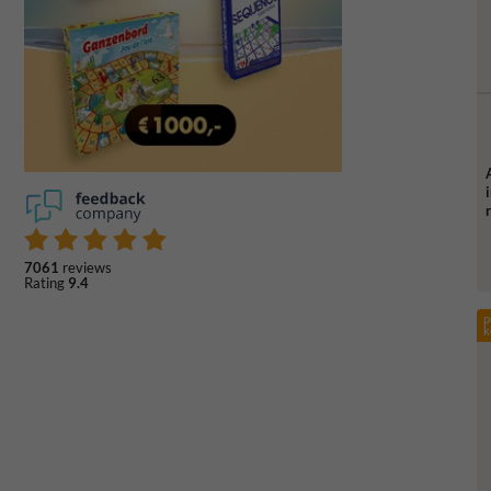
7061
reviews
Rating
9.4
p
k