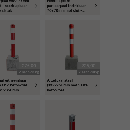
rpaal Ø60-76mm
Neerklapbare
t - neerklapbaar
parkeerpaal inzinkbaar
ondstuk
70x70mm met slot -
rood/wit
275,00
225,00
✔ aanbieding
✔ aanbieding
aal uitneembaar
Afzetpaal staal
t.b.v. betonvoet
Ø89x750mm met vaste
95x350mm
betonvoet
295x295x350mm