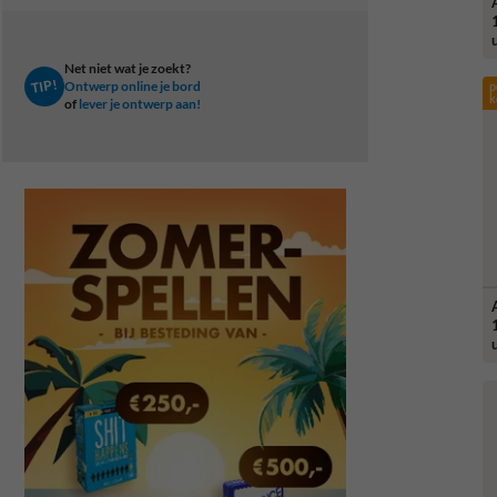
Net niet wat je zoekt?
TIP!
Ontwerp online je bord
p
k
of
lever je ontwerp aan!