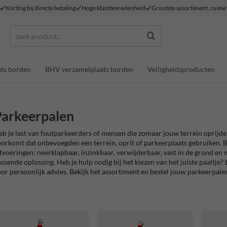
Korting bij directe betaling
Hoge klanttevredenheid
Grootste assortiment, ruim
zoek product...
ts borden
BHV verzamelplaats borden
Veiligheidsproducten
arkeerpalen
b je last van foutparkeerders of mensen die zomaar jouw terrein oprijden
orkomt dat onbevoegden een terrein, oprit of parkeerplaats gebruiken.
B
tvoeringen: neerklapbaar, inzinkbaar, verwijderbaar, vast in de grond en met
ssende oplossing. Heb je hulp nodig bij het kiezen van het juiste paaltje
or persoonlijk advies.
Bekijk het assortiment en bestel jouw parkeerpale