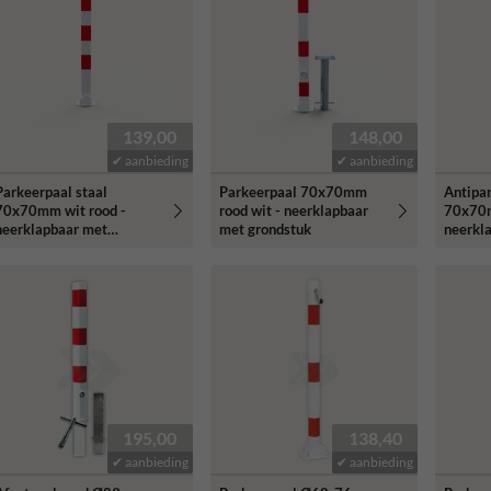
139,00
148,00
✔ aanbieding
✔ aanbieding
Parkeerpaal staal
Parkeerpaal 70x70mm
Antipa
70x70mm wit rood -
rood wit - neerklapbaar
70x70m
neerklapbaar met
met grondstuk
neerkl
bodemmontage
verwij
gronds
195,00
138,40
✔ aanbieding
✔ aanbieding