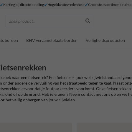
Korting bij directe betaling
Hoge klanttevredenheid
Grootste assortiment, ruim
zoek product...
ts borden
BHV verzamelplaats borden
Veiligheidsproducten
ietsenrekken
 zoek naar een fietsenrek? Een fietsenrek (ook wel rijwielstandaard geno
 onder andere de vervuiling van het straatbeeld tegen te gaat. Naast onz
etsenrekken ervoor dat je foutparkeerders voorkomt. Onze fietsenrekken zi
 grond of op de grond. Heb je vragen? Neem contact met ons op en we help
or het veilig opbergen van jouw rijwielen.