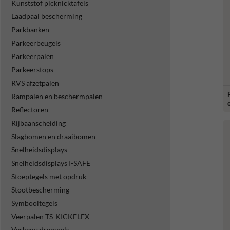
Kunststof picknicktafels
Laadpaal bescherming
Parkbanken
Parkeerbeugels
Parkeerpalen
Parkeerstops
RVS afzetpalen
Rampalen en beschermpalen
e
Reflectoren
Rijbaanscheiding
Slagbomen en draaibomen
Snelheidsdisplays
Snelheidsdisplays I-SAFE
Stoeptegels met opdruk
Stootbescherming
Symbooltegels
Veerpalen TS-KICKFLEX
Verkeersdrempels