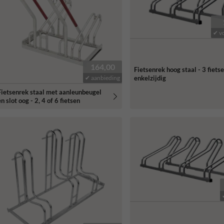
✔ v
164,00
Fietsenrek hoog staal - 3 fietse
✔ aanbieding
enkelzijdig
Fietsenrek staal met aanleunbeugel
n slot oog - 2, 4 of 6 fietsen