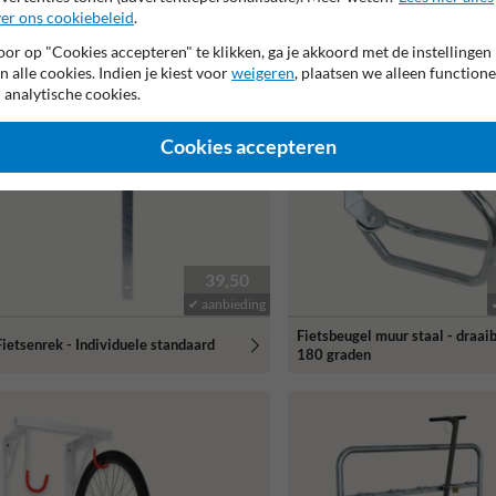
er ons cookiebeleid
.
populaire
or op "Cookies accepteren" te klikken, ga je akkoord met de instellingen
keuze
n alle cookies. Indien je kiest voor
weigeren
, plaatsen we alleen functione
 analytische cookies.
Cookies accepteren
39,50
✔ aanbieding
Fietsbeugel muur staal - draaib
Fietsenrek - Individuele standaard
180 graden