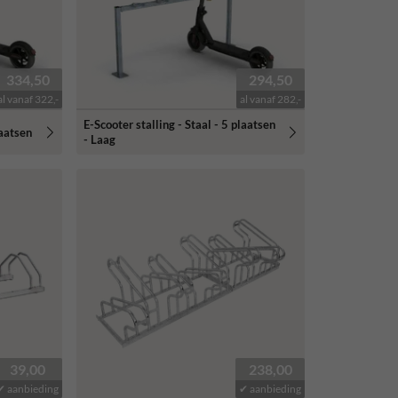
334,50
294,50
al vanaf 322,-
al vanaf 282,-
E-Scooter stalling - Staal - 5 plaatsen
laatsen
- Laag
39,00
238,00
✔ aanbieding
✔ aanbieding