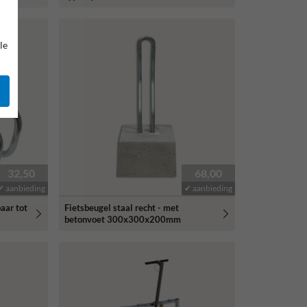
le
32,50
68,00
✔ aanbieding
✔ aanbieding
aar tot
Fietsbeugel staal recht - met
betonvoet 300x300x200mm