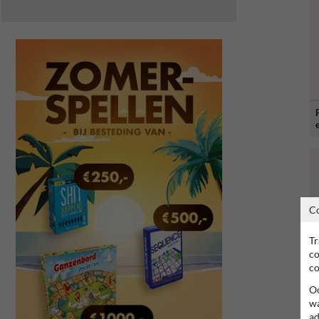
C
Tr
co
co
Oo
wa
ad