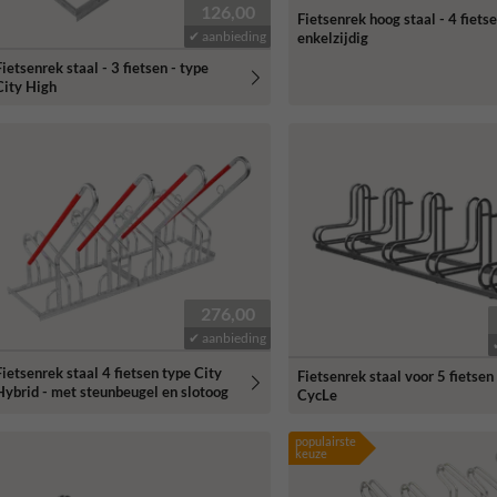
126,00
Fietsenrek hoog staal - 4 fietse
✔ aanbieding
enkelzijdig
Fietsenrek staal - 3 fietsen - type
City High
276,00
✔ aanbieding
Fietsenrek staal 4 fietsen type City
Fietsenrek staal voor 5 fietsen
Hybrid - met steunbeugel en slotoog
CycLe
populairste
keuze