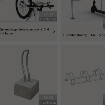
72,00
✔ aanbieding
Ophangbeugel fiets muur voor 2, 3, 4
f 5 fietsen
E-Scooter stalling - Staal - 5 p
69,00
✔ aanbieding