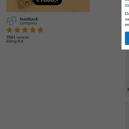
ov
Do
va
en
7061
reviews
Rating
9.4