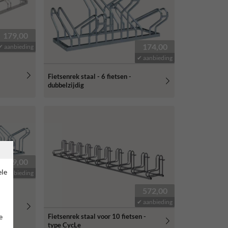
179,00
174,00
✔ aanbieding
✔ aanbieding
Fietsenrek staal - 6 fietsen -
dubbelzijdig
339,00
ele
✔ aanbieding
572,00
✔ aanbieding
e
Fietsenrek staal voor 10 fietsen -
type CycLe