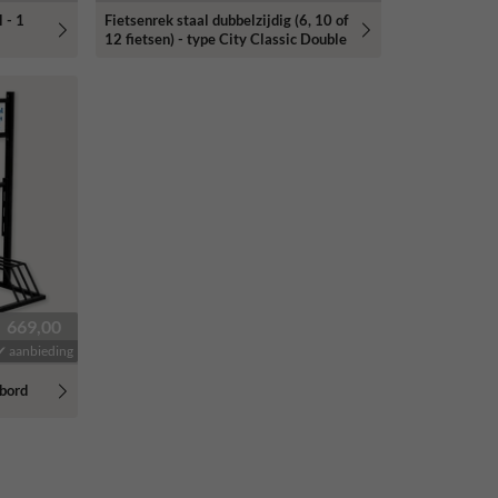
 - 1
Fietsenrek staal dubbelzijdig (6, 10 of
12 fietsen) - type City Classic Double
669,00
✔ aanbieding
ebord