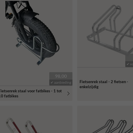
✔ v
98,00
Fietsenrek staal - 2 fietsen -
✔ aanbieding
enkelzijdig
Fietsenrek staal voor fatbikes - 1 tot
10 fatbikes