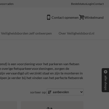
e voorraden
Bestelstatus
Login
Contact
Contact opnemen
Winkelmand
Veiligheidsborden zelf ontwerpen
Over Veiligheidsbord.nl
emd) is een voorziening voor het parkeren van fietsen
e overige fietsparkeervoorzieningen, zorgen de
jn vervaardigd uit verzinkt staal en zijn te monteren in
alle shops
en je verder bij het vinden van het perfecte fietsenrek
sorteer op: