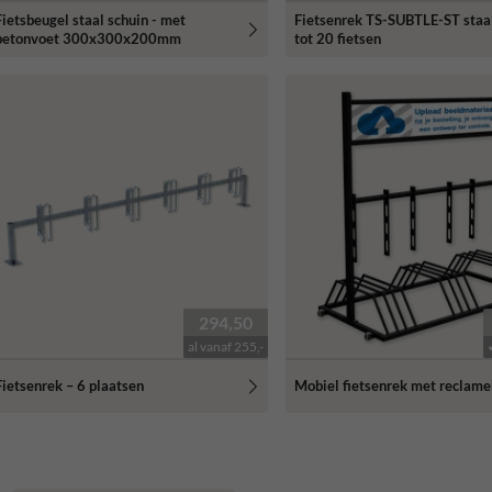
Fietsbeugel staal schuin - met
Fietsenrek TS-SUBTLE-ST staal
betonvoet 300x300x200mm
tot 20 fietsen
294,50
al vanaf 255,-
Fietsenrek – 6 plaatsen
Mobiel fietsenrek met reclam