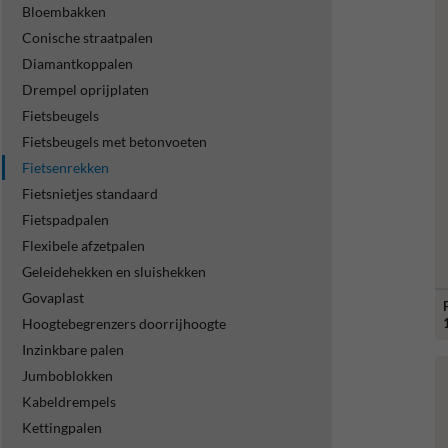
Bloembakken
Conische straatpalen
Diamantkoppalen
Drempel oprijplaten
Fietsbeugels
Fietsbeugels met betonvoeten
Fietsenrekken
Fietsnietjes standaard
Fietspadpalen
Flexibele afzetpalen
Geleidehekken en sluishekken
Govaplast
Hoogtebegrenzers doorrijhoogte
Inzinkbare palen
Jumboblokken
Kabeldrempels
Kettingpalen