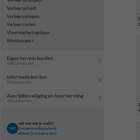
Verkeerseiland
Verkeersspiegels
Verkeerszuilen
Vloermarkeringstapes
Wieldwingers
Eigen terrein borden
1083 producten
Informatieborden
249 producten
Aanrijdbeveiliging en bescherming
409 producten
Net niet wat je zoekt?
TIP!
Ontwerp online je bord
of
lever je ontwerp aan!