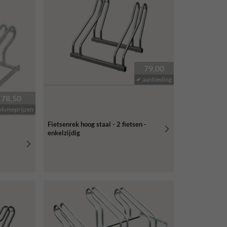
79,00
✔ aanbieding
78,50
olumeprijzen
Fietsenrek hoog staal - 2 fietsen -
enkelzijdig