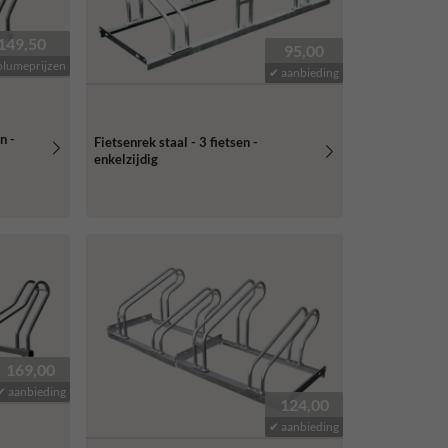
149,50
95,00
olumeprijzen
✔ aanbieding
n -
Fietsenrek staal - 3 fietsen -
enkelzijdig
169,00
✔ aanbieding
124,00
✔ aanbieding