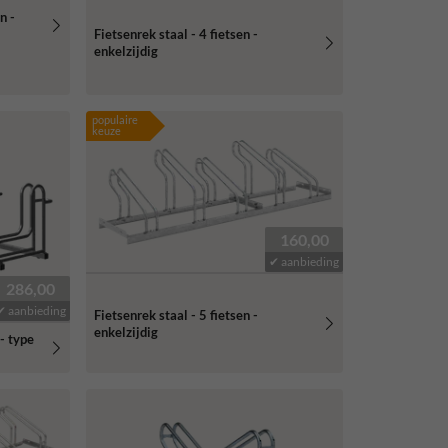
n -
Fietsenrek staal - 4 fietsen -
enkelzijdig
populaire
keuze
160,00
✔ aanbieding
286,00
✔ aanbieding
Fietsenrek staal - 5 fietsen -
enkelzijdig
 - type