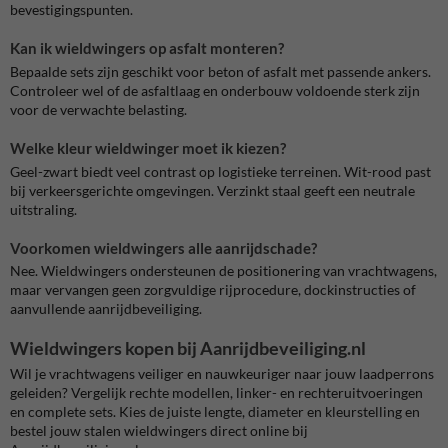
bevestigingspunten.
Kan ik wieldwingers op asfalt monteren?
Bepaalde sets zijn geschikt voor beton of asfalt met passende ankers.
Controleer wel of de asfaltlaag en onderbouw voldoende sterk zijn
voor de verwachte belasting.
Welke kleur wieldwinger moet ik kiezen?
Geel-zwart biedt veel contrast op logistieke terreinen. Wit-rood past
bij verkeersgerichte omgevingen. Verzinkt staal geeft een neutrale
uitstraling.
Voorkomen wieldwingers alle aanrijdschade?
Nee. Wieldwingers ondersteunen de positionering van vrachtwagens,
maar vervangen geen zorgvuldige rijprocedure, dockinstructies of
aanvullende aanrijdbeveiliging.
Wieldwingers kopen bij Aanrijdbeveiliging.nl
Wil je vrachtwagens veiliger en nauwkeuriger naar jouw laadperrons
geleiden? Vergelijk rechte modellen, linker- en rechteruitvoeringen
en complete sets. Kies de juiste lengte, diameter en kleurstelling en
bestel jouw stalen wieldwingers direct online bij