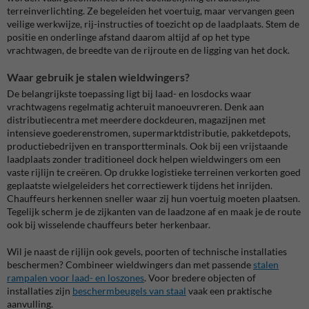
terreinverlichting. Ze begeleiden het voertuig, maar vervangen geen
veilige werkwijze, rij-instructies of toezicht op de laadplaats. Stem de
positie en onderlinge afstand daarom altijd af op het type
vrachtwagen, de breedte van de rijroute en de ligging van het dock.
Waar gebruik je stalen wieldwingers?
De belangrijkste toepassing ligt bij laad- en losdocks waar
vrachtwagens regelmatig achteruit manoeuvreren. Denk aan
distributiecentra met meerdere dockdeuren, magazijnen met
intensieve goederenstromen, supermarktdistributie, pakketdepots,
productiebedrijven en transportterminals. Ook bij een vrijstaande
laadplaats zonder traditioneel dock helpen wieldwingers om een
vaste rijlijn te creëren. Op drukke logistieke terreinen verkorten goed
geplaatste wielgeleiders het correctiewerk tijdens het inrijden.
Chauffeurs herkennen sneller waar zij hun voertuig moeten plaatsen.
Tegelijk scherm je de zijkanten van de laadzone af en maak je de route
ook bij wisselende chauffeurs beter herkenbaar.
Wil je naast de rijlijn ook gevels, poorten of technische installaties
beschermen? Combineer wieldwingers dan met passende
stalen
rampalen voor laad- en loszones
. Voor bredere objecten of
installaties zijn
beschermbeugels van staal
vaak een praktische
aanvulling.