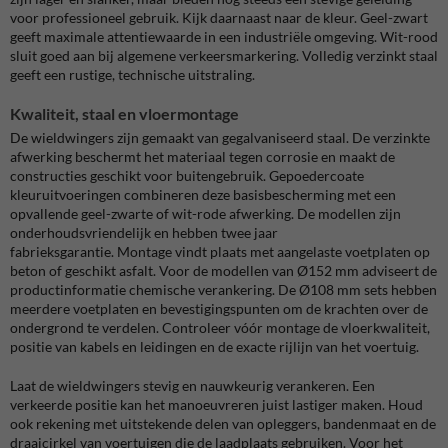
voor professioneel gebruik. Kijk daarnaast naar de kleur. Geel-zwart
geeft maximale attentiewaarde in een industriële omgeving. Wit-rood
sluit goed aan bij algemene verkeersmarkering. Volledig verzinkt staal
geeft een rustige, technische uitstraling.
Kwaliteit, staal en vloermontage
De wieldwingers zijn gemaakt van gegalvaniseerd staal. De verzinkte
afwerking beschermt het materiaal tegen corrosie en maakt de
constructies geschikt voor buitengebruik. Gepoedercoate
kleuruitvoeringen combineren deze basisbescherming met een
opvallende geel-zwarte of wit-rode afwerking. De modellen zijn
onderhoudsvriendelijk en hebben twee jaar
fabrieksgarantie. Montage vindt plaats met aangelaste voetplaten op
beton of geschikt asfalt. Voor de modellen van Ø152 mm adviseert de
productinformatie chemische verankering. De Ø108 mm sets hebben
meerdere voetplaten en bevestigingspunten om de krachten over de
ondergrond te verdelen. Controleer vóór montage de vloerkwaliteit,
positie van kabels en leidingen en de exacte rijlijn van het voertuig.
Laat de wieldwingers stevig en nauwkeurig verankeren. Een
verkeerde positie kan het manoeuvreren juist lastiger maken. Houd
ook rekening met uitstekende delen van opleggers, bandenmaat en de
draaicirkel van voertuigen die de laadplaats gebruiken. Voor het