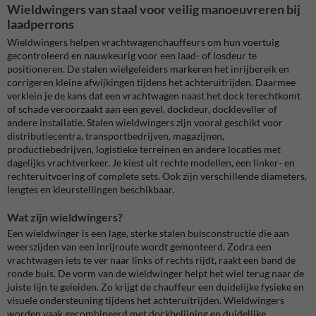
Wieldwingers van staal voor veilig manoeuvreren bij
laadperrons
Wieldwingers helpen vrachtwagenchauffeurs om hun voertuig
gecontroleerd en nauwkeurig voor een laad- of losdeur te
positioneren. De stalen wielgeleiders markeren het inrijbereik en
corrigeren kleine afwijkingen tijdens het achteruitrijden. Daarmee
verklein je de kans dat een vrachtwagen naast het dock terechtkomt
of schade veroorzaakt aan een gevel, dockdeur, dockleveller of
andere installatie. Stalen wieldwingers zijn vooral geschikt voor
distributiecentra, transportbedrijven, magazijnen,
productiebedrijven, logistieke terreinen en andere locaties met
dagelijks vrachtverkeer. Je kiest uit rechte modellen, een linker- en
rechteruitvoering of complete sets. Ook zijn verschillende diameters,
lengtes en kleurstellingen beschikbaar.
Wat zijn wieldwingers?
Een wieldwinger is een lage, sterke stalen buisconstructie die aan
weerszijden van een inrijroute wordt gemonteerd. Zodra een
vrachtwagen iets te ver naar links of rechts rijdt, raakt een band de
ronde buis. De vorm van de wieldwinger helpt het wiel terug naar de
juiste lijn te geleiden. Zo krijgt de chauffeur een duidelijke fysieke en
visuele ondersteuning tijdens het achteruitrijden. Wieldwingers
worden vaak gecombineerd met dockbelijning en duidelijke