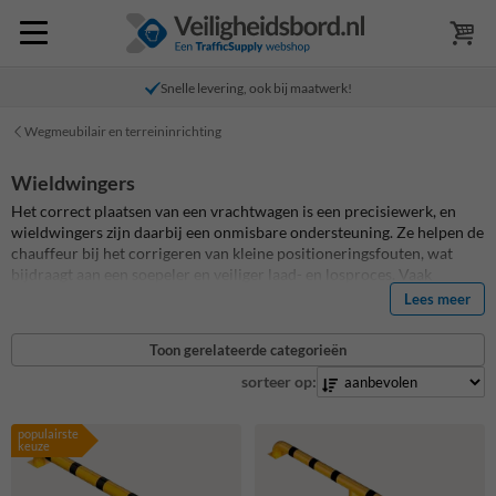
Snelle levering, ook bij maatwerk!
Wegmeubilair en terreininrichting
Wieldwingers
Het correct plaatsen van een vrachtwagen is een precisiewerk, en
wieldwingers zijn daarbij een onmisbare ondersteuning. Ze helpen de
chauffeur bij het corrigeren van kleine positioneringsfouten, wat
bijdraagt aan een soepeler en veiliger laad- en losproces. Vaak
gebruikt in combinatie met docklijnen, vormen onze wieldwingers
Lees meer
een effectief hulpmiddel voor elke laad- en loszone. Deze stalen
constructies worden stevig verankerd op een betonnen ondergrond
Toon gerelateerde categorieën
met behulp van voetplaten, wat zorgt voor een stabiele en
betrouwbare positionering. Ontdek ons assortiment wieldwingers en
sorteer op:
verbeter de efficiëntie en veiligheid bij jouw laad- en losactiviteiten.
populairste
keuze