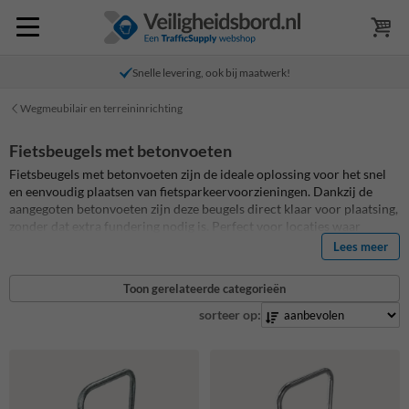
Snelle levering, ook bij maatwerk!
Wegmeubilair en terreininrichting
Fietsbeugels met betonvoeten
Fietsbeugels met betonvoeten zijn de ideale oplossing voor het snel
en eenvoudig plaatsen van fietsparkeervoorzieningen. Dankzij de
aangegoten betonvoeten zijn deze beugels direct klaar voor plaatsing,
zonder dat extra fundering nodig is. Perfect voor locaties waar
flexibiliteit en eenvoud in installatie belangrijk zijn, zoals
Lees meer
parkeerplaatsen, parken, winkelcentra en scholen.
Toon gerelateerde categorieën
sorteer op: