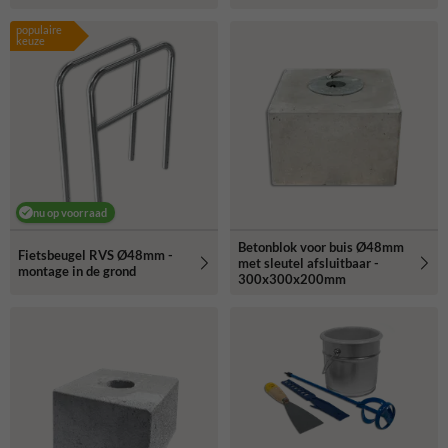
populaire
keuze
nu op voorraad
Betonblok voor buis Ø48mm
Fietsbeugel RVS Ø48mm -
met sleutel afsluitbaar -
montage in de grond
300x300x200mm