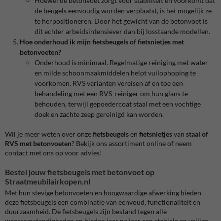
Hoewel de betonvoet zorgt voor stabiliteit en voorkomt dat
de beugels eenvoudig worden verplaatst, is het mogelijk ze
te herpositioneren. Door het gewicht van de betonvoet is
dit echter arbeidsintensiever dan bij losstaande modellen.
Hoe onderhoud ik mijn fietsbeugels of fietsnietjes met
betonvoeten?
Onderhoud is minimaal. Regelmatige reiniging met water
en milde schoonmaakmiddelen helpt vuilophoping te
voorkomen. RVS varianten vereisen af en toe een
behandeling met een RVS-reiniger om hun glans te
behouden, terwijl gepoedercoat staal met een vochtige
doek en zachte zeep gereinigd kan worden.
Wil je meer weten over onze
fietsbeugels
en
fietsnietjes
van
staal of
RVS met betonvoeten
? Bekijk ons assortiment online of neem
contact met ons op voor advies!
Bestel jouw fietsbeugels met betonvoet op
Straatmeubilairkopen.nl
Met hun stevige betonvoeten en hoogwaardige afwerking bieden
deze fietsbeugels een combinatie van eenvoud, functionaliteit en
duurzaamheid. De fietsbeugels zijn bestand tegen alle
weersomstandigheden en bieden jaar na jaar een stabiele en veilige