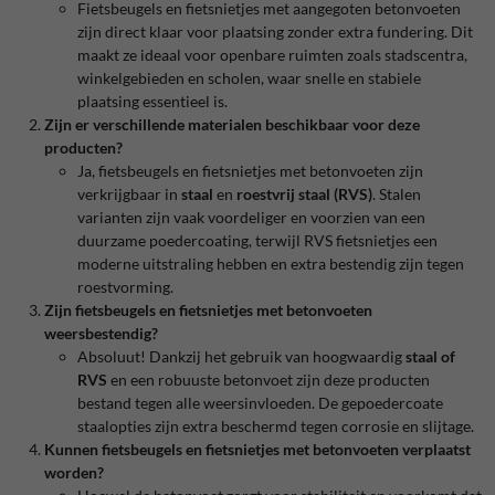
Fietsbeugels en fietsnietjes met aangegoten betonvoeten
zijn direct klaar voor plaatsing zonder extra fundering. Dit
maakt ze ideaal voor openbare ruimten zoals stadscentra,
winkelgebieden en scholen, waar snelle en stabiele
plaatsing essentieel is.
Zijn er verschillende materialen beschikbaar voor deze
producten?
Ja, fietsbeugels en fietsnietjes met betonvoeten zijn
verkrijgbaar in
staal
en
roestvrij staal (RVS)
. Stalen
varianten zijn vaak voordeliger en voorzien van een
duurzame poedercoating, terwijl RVS fietsnietjes een
moderne uitstraling hebben en extra bestendig zijn tegen
roestvorming.
Zijn fietsbeugels en fietsnietjes met betonvoeten
weersbestendig?
Absoluut! Dankzij het gebruik van hoogwaardig
staal of
RVS
en een robuuste betonvoet zijn deze producten
bestand tegen alle weersinvloeden. De gepoedercoate
staalopties zijn extra beschermd tegen corrosie en slijtage.
Kunnen fietsbeugels en fietsnietjes met betonvoeten verplaatst
worden?