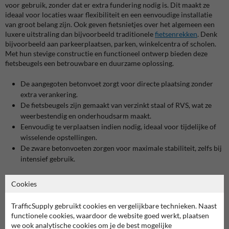
voor gebruik, zonder dat er extra fundering nodig is. Dit maakt ze
ideaal voor locaties waar flexibiliteit en een eenvoudige installatie
van groot belang zijn. Ook geven fietsnietjes over het algemeen een
luxere uitstraling dan bijvoorbeeld traditionele
fietsenrekken
. Denk
bijvoorbeeld aan parkeerplaatsen, parken, winkelcentra of scholen.
Met hun stevige constructie en functioneel ontwerp bieden deze
fietsbeugels een betrouwbare en duurzame oplossing.
De aangegoten betonvoet zorgt voor directe plaatsing zonder
extra verankering.
De fietsbeugels zijn gemaakt van verzinkt staal of RVS, wat ze
weerbestendig en onderhoudsarm maakt.
Eenvoudig te verplaatsen indien nodig, ideaal voor tijdelijke of
wisselende opstellingen.
De zware betonvoeten zorgen voor maximale stabiliteit, zelfs bij
intensief gebruik.
Toepassingen van fietsbeugels met betonvoeten
Cookies
Onze fietsbeugels en fietsnietjes zijn breed inzetbaar en passen bij een
groot aantal toepassingen. In stadscentra en winkelstraten zorgen ze
TrafficSupply gebruikt cookies en vergelijkbare technieken. Naast
voor een nette en veilige stalling van fietsen, terwijl ze tegelijkertijd
functionele cookies, waardoor de website goed werkt, plaatsen
voorkomen dat voetgangerspaden worden geblokkeerd. Op scholen
we ook analytische cookies om je de best mogelijke