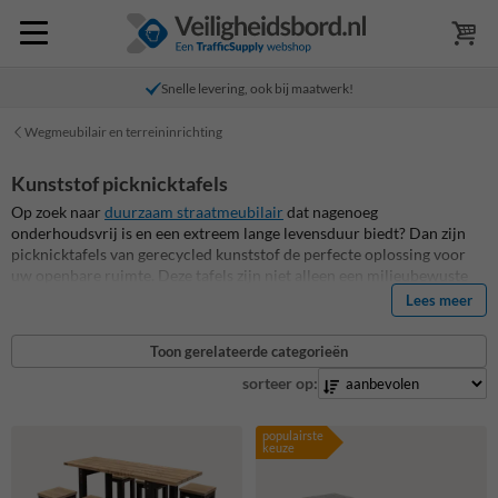
Snelle levering, ook bij maatwerk!
Wegmeubilair en terreininrichting
Kunststof picknicktafels
Op zoek naar
duurzaam straatmeubilair
dat nagenoeg
onderhoudsvrij is en een extreem lange levensduur biedt? Dan zijn
picknicktafels van gerecycled kunststof de perfecte oplossing voor
uw openbare ruimte. Deze tafels zijn niet alleen een milieubewuste
keuze, maar bieden ook een stijlvolle en praktische oplossing voor
Lees meer
openbare ruimtes, parken en tuinen. Onze picknicktafels van
gerecycled kunststof zijn bestand tegen de elementen, vereisen
Toon gerelateerde categorieën
minimaal onderhoud en hebben een lange levensduur. Bovendien
dragen ze bij aan een circulaire economie door afval een nieuw leven
sorteer op:
te geven. Bij Straatmeubilairkopen.nl vind je een uitgebreid
assortiment aan picknicktafels van hoogwaardig gerecycled
populairste
kunststof, die de buitenruimte op een duurzame manier verfraaien.
keuze