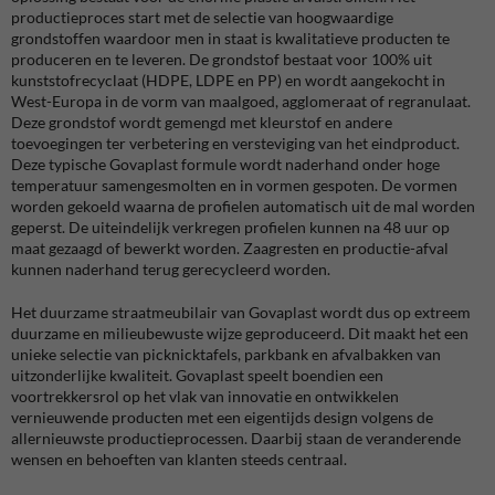
productieproces start met de selectie van hoogwaardige
grondstoffen waardoor men in staat is kwalitatieve producten te
produceren en te leveren. De grondstof bestaat voor 100% uit
kunststofrecyclaat (HDPE, LDPE en PP) en wordt aangekocht in
West-Europa in de vorm van maalgoed, agglomeraat of regranulaat.
Deze grondstof wordt gemengd met kleurstof en andere
toevoegingen ter verbetering en versteviging van het eindproduct.
Deze typische Govaplast formule wordt naderhand onder hoge
temperatuur samengesmolten en in vormen gespoten. De vormen
worden gekoeld waarna de profielen automatisch uit de mal worden
geperst. De uiteindelijk verkregen profielen kunnen na 48 uur op
maat gezaagd of bewerkt worden. Zaagresten en productie-afval
kunnen naderhand terug gerecycleerd worden.
Het duurzame straatmeubilair van Govaplast wordt dus op extreem
duurzame en milieubewuste wijze geproduceerd. Dit maakt het een
unieke selectie van picknicktafels, parkbank en afvalbakken van
uitzonderlijke kwaliteit. Govaplast speelt boendien een
voortrekkersrol op het vlak van innovatie en ontwikkelen
vernieuwende producten met een eigentijds design volgens de
allernieuwste productieprocessen. Daarbij staan de veranderende
wensen en behoeften van klanten steeds centraal.