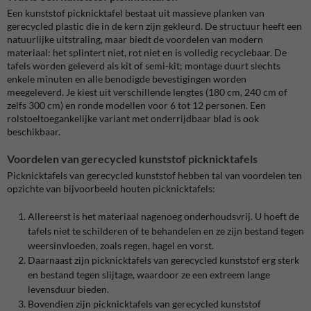
Een kunststof picknicktafel bestaat uit massieve planken van
gerecycled plastic die in de kern zijn gekleurd. De structuur heeft een
natuurlijke uitstraling, maar biedt de voordelen van modern
materiaal: het splintert niet, rot niet en is volledig recyclebaar. De
tafels worden geleverd als kit of semi-kit; montage duurt slechts
enkele minuten en alle benodigde bevestigingen worden
meegeleverd. Je kiest uit verschillende lengtes (180 cm, 240 cm of
zelfs 300 cm) en ronde modellen voor 6 tot 12 personen. Een
rolstoeltoegankelijke variant met onderrijdbaar blad is ook
beschikbaar.
Voordelen van gerecycled kunststof picknicktafels
Picknicktafels van gerecycled kunststof hebben tal van voordelen ten
opzichte van bijvoorbeeld houten picknicktafels:
Allereerst is het materiaal nagenoeg onderhoudsvrij. U hoeft de
tafels niet te schilderen of te behandelen en ze zijn bestand tegen
weersinvloeden, zoals regen, hagel en vorst.
Daarnaast zijn picknicktafels van gerecycled kunststof erg sterk
en bestand tegen slijtage, waardoor ze een extreem lange
levensduur bieden.
Bovendien zijn picknicktafels van gerecycled kunststof