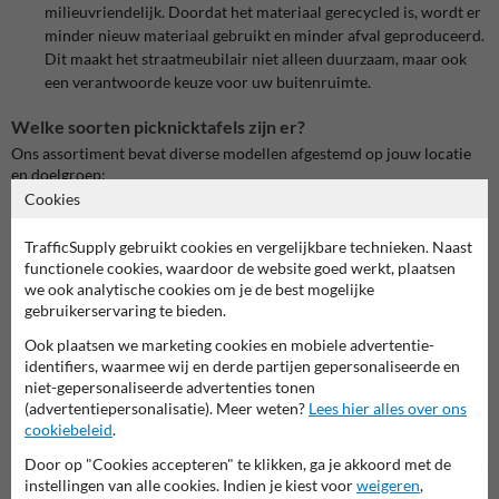
milieuvriendelijk. Doordat het materiaal gerecycled is, wordt er
minder nieuw materiaal gebruikt en minder afval geproduceerd.
Dit maakt het straatmeubilair niet alleen duurzaam, maar ook
een verantwoorde keuze voor uw buitenruimte.
Welke soorten picknicktafels zijn er?
Ons assortiment bevat diverse modellen afgestemd op jouw locatie
en doelgroep:
Cookies
Kunststof picknicktafels
: 100% gerecycled, UV-gestabiliseerd,
weerbestendig en onderhoudsvrij
TrafficSupply gebruikt cookies en vergelijkbare technieken. Naast
Picknicktafels voor kinderen
: lager en compacter, perfect voor
functionele cookies, waardoor de website goed werkt, plaatsen
schoolpleinen of kindertuinen
we ook analytische cookies om je de best mogelijke
gebruikerservaring te bieden.
Ronde en XL-tabellen
: bevorder sociale interactie en bieden
extra zitruimte
Ook plaatsen we marketing cookies en mobiele advertentie-
Rolstoeltoegankelijke tafels
: speciaal ontworpen met extra
identifiers, waarmee wij en derde partijen gepersonaliseerde en
beenruimte voor inklokken en comfort
niet-gepersonaliseerde advertenties tonen
Picknicktafels met gesloten tafelblad
: voorkomt vuil en afval
(advertentiepersonalisatie). Meer weten?
Lees hier alles over ons
onder de tafel, ideaal in openbare ruimtes
cookiebeleid
.
Door op "Cookies accepteren" te klikken, ga je akkoord met de
Uitgebreid assortiment picknicktafels van gerecycled kunststof
instellingen van alle cookies. Indien je kiest voor
weigeren
,
Bij Straatmeubilairkopen.nl vindt u een uitgebreid assortiment aan