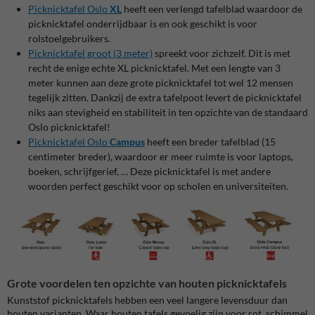
Picknicktafel Oslo
XL
heeft een verlengd tafelblad waardoor de
picknicktafel onderrijdbaar is en ook geschikt is voor
rolstoelgebruikers.
Picknicktafel groot (3 meter)
spreekt voor zichzelf. Dit is met
recht de enige echte XL picknicktafel. Met een lengte van 3
meter kunnen aan deze grote picknicktafel tot wel 12 mensen
tegelijk zitten. Dankzij de extra tafelpoot levert de picknicktafel
niks aan stevigheid en stabiliteit in ten opzichte van de standaard
Oslo picknicktafel!
Picknicktafel Oslo
Campus
heeft een breder tafelblad (15
centimeter breder), waardoor er meer ruimte is voor laptops,
boeken, schrijfgerief, … Deze picknicktafel is met andere
woorden perfect geschikt voor op scholen en universiteiten.
Grote voordelen ten opzichte van houten picknicktafels
Kunststof picknicktafels hebben een veel langere levensduur dan
houten varianten. Waar houten tafels gevoelig zijn voor rot, schimmel