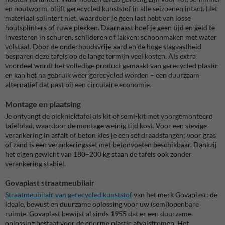
en houtworm, blijft gerecycled kunststof in alle seizoenen intact. Het
materiaal splintert niet, waardoor je geen last hebt van losse
houtsplinters of ruwe plekken. Daarnaast hoef je geen tijd en geld te
investeren in schuren, schilderen of lakken; schoonmaken met water
volstaat. Door de onderhoudsvrije aard en de hoge slagvastheid
besparen deze tafels op de lange termijn veel kosten. Als extra
voordeel wordt het volledige product gemaakt van gerecycled plastic
en kan het na gebruik weer gerecycled worden – een duurzaam
alternatief dat past bij een circulaire economie.
Montage en plaatsing
Je ontvangt de picknicktafel als kit of semi-kit met voorgemonteerd
tafelblad, waardoor de montage weinig tijd kost. Voor een stevige
verankering in asfalt of beton kies je een set draadstangen; voor gras
of zand is een verankeringsset met betonvoeten beschikbaar. Dankzij
het eigen gewicht van 180–200 kg staan de tafels ook zonder
verankering stabiel.
Govaplast straatmeubilair
Straatmeubilair van gerecycled kunststof
van het merk Govaplast: de
ideale, bewust en duurzame oplossing voor uw (semi)openbare
ruimte. Govaplast bewijst al sinds 1955 dat er een duurzame
oplossing bestaat voor de enorme plastic afvalstromen. Het