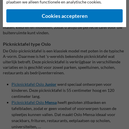
plaatsen we alleen functionele en analytische cookies.
picknicktafels van gerecycled kunststof. Of u nu op zoek bent naar
een enkele tafel of een compleet straatmeubilair-set bestaande uit
Cookies accepteren
picknicktafels en parkbanken , wij bieden voor elke situatie een
passende oplossing. Onze tafels zijn verkrijgbaar in verschillende
maten, kleuren en modellen, zodat u altijd de perfecte tafel voor uw
buitenruimte kunt vinden.
Picknicktafel type Oslo
De Oslo-picknicktafel is een klassiek model met poten in de typische
A-vorm. Daarmee is het 's-werelds bekendste picknicktafel wat
uiterlijk betreft. Deze picknicktafel is verkrijgbaar in verschillende
variaties en is geschikt voor zowel parken, speeltuinen, scholen,
restaurants als bedrijventerreinen.
Picknicktafel Oslo
Junior
werd speciaal ontworpen voor
kinderen. Deze picknicktafel is 55 centimeter hoog en 120
centimeter lang.
Picknicktafel Oslo
Mensa
heeft gesloten zitbanken en
tafelbladen, zodat er geen voedsel of voorwerpen tussen de
spleetjes kunnen vallen. Dat maakt Oslo Mensa ideaal voor
snackbars, frituren, restaurants, eetplaatsen op scholen,
universiteiten, …