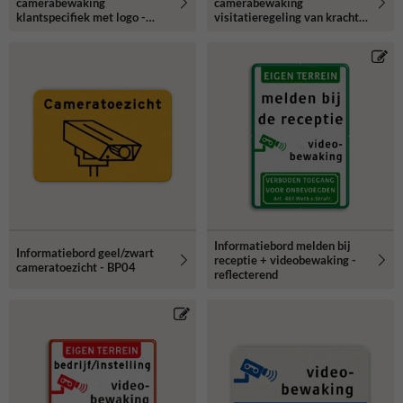
camerabewaking
camerabewaking
klantspecifiek met logo -
visitatieregeling van kracht -
reflecterend
reflecterend
Informatiebord melden bij
Informatiebord geel/zwart
receptie + videobewaking -
cameratoezicht - BP04
reflecterend