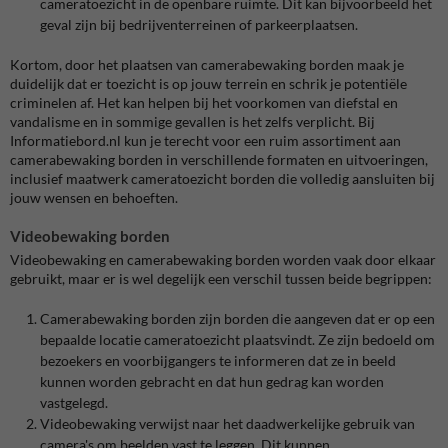
cameratoezicht in de openbare ruimte. Dit kan bijvoorbeeld het
geval zijn bij bedrijventerreinen of parkeerplaatsen.
Kortom, door het plaatsen van camerabewaking borden maak je
duidelijk dat er toezicht is op jouw terrein en schrik je potentiële
criminelen af. Het kan helpen bij het voorkomen van diefstal en
vandalisme en in sommige gevallen is het zelfs verplicht. Bij
Informatiebord.nl kun je terecht voor een ruim assortiment aan
camerabewaking borden in verschillende formaten en uitvoeringen,
inclusief maatwerk cameratoezicht borden die volledig aansluiten bij
jouw wensen en behoeften.
Videobewaking borden
Videobewaking en camerabewaking borden worden vaak door elkaar
gebruikt, maar er is wel degelijk een verschil tussen beide begrippen:
Camerabewaking borden zijn borden die aangeven dat er op een
bepaalde locatie cameratoezicht plaatsvindt. Ze zijn bedoeld om
bezoekers en voorbijgangers te informeren dat ze in beeld
kunnen worden gebracht en dat hun gedrag kan worden
vastgelegd.
Videobewaking verwijst naar het daadwerkelijke gebruik van
camera's om beelden vast te leggen. Dit kunnen