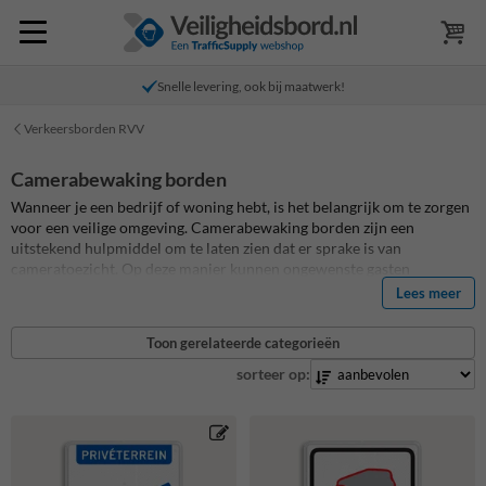
Snelle levering, ook bij maatwerk!
Verkeersborden RVV
Camerabewaking borden
Wanneer je een bedrijf of woning hebt, is het belangrijk om te zorgen
voor een veilige omgeving. Camerabewaking borden zijn een
uitstekend hulpmiddel om te laten zien dat er sprake is van
cameratoezicht. Op deze manier kunnen ongewenste gasten
afgeschrikt worden en wordt de veiligheid vergroot. Bij
Lees meer
Informatiebord.nl kun je terecht voor een ruim assortiment aan
duurzame reflecterende camerabewaking borden en andere
eigen
Toon gerelateerde categorieën
terrein borden
die bijdragen aan een veilige en overzichtelijke
omgeving. Hieronder vertellen we meer over de verschillende
sorteer op:
camerabewaking borden en waar je op moet letten bij de aanschaf.