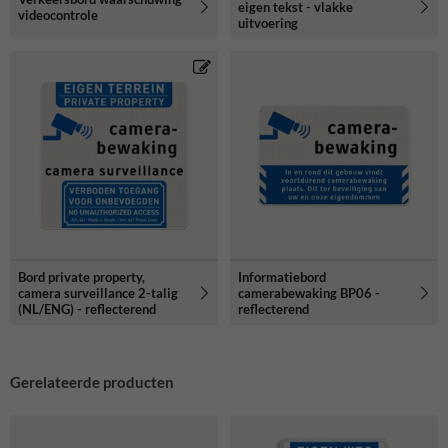
eigen tekst - vlakke
videocontrole
uitvoering
Bord private property,
Informatiebord
camera surveillance 2-talig
camerabewaking BP06 -
(NL/ENG) - reflecterend
reflecterend
Gerelateerde producten