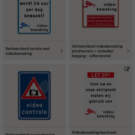
Verkeersbord videobewaking
Verkeersbord terrein met
privéterrein + verboden
videobewaking
toegang - reflecterend
Videobewakingsbord met
Verkeersbord waarschuwing