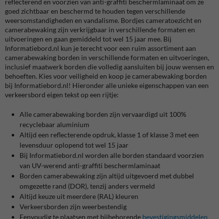
reflecterend en voorzien van anti-graffiti beschermlaminaat om ze
goed zichtbaar en beschermd te houden tegen verschillende
weersomstandigheden en vandalisme. Bordjes cameratoezicht en
camerabewaking zijn verkrijgbaar in verschillende formaten en
uitvoeringen en gaan gemiddeld tot wel 15 jaar mee. Bij
Informatiebord.nl kun je terecht voor een ruim assortiment aan
camerabewaking borden in verschillende formaten en uitvoeringen,
inclusief maatwerk borden die volledig aansluiten bij jouw wensen en
behoeften. Kies voor veiligheid en koop je camerabewaking borden
bij Informatiebord.nl! Hieronder alle unieke eigenschappen van een
verkeersbord eigen tekst op een rijtje:
Alle camerabewaking borden zijn vervaardigd uit 100%
recyclebaar aluminium
Altijd een reflecterende opdruk, klasse 1 of klasse 3 met een
levensduur oplopend tot wel 15 jaar
Bij Informatiebord.nl worden alle borden standaard voorzien
van UV-werend anti-graffiti beschermlaminaat
Borden camerabewaking zijn altijd uitgevoerd met dubbel
omgezette rand (DOR), tenzij anders vermeld
Altijd keuze uit meerdere (RAL) kleuren
Verkeersborden zijn weerbestendig
Eenvoudig te plaatsen met bijbehorende
bevestigingsmiddelen