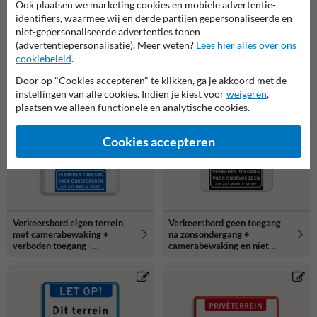
Ook plaatsen we marketing cookies en mobiele advertentie-
identifiers, waarmee wij en derde partijen gepersonaliseerde en
Verkeersbord dit terrein
Verkeersbord cameratoezicht
niet-gepersonaliseerde advertenties tonen
wordt 24/7 bewaakt +
politie - reflecterend
verboden toegang -
(advertentiepersonalisatie). Meer weten?
Lees hier alles over ons
reflecterend
cookiebeleid
.
Door op "Cookies accepteren" te klikken, ga je akkoord met de
instellingen van alle cookies. Indien je kiest voor
weigeren
,
plaatsen we alleen functionele en analytische cookies.
Cookies accepteren
Verkeersbord eigen terrein
Verkeersbord geen toegang
met camerabewaking +
na zonsondergang +
verboden toegang -
camerabewaking en niet
reflecterend
roken - reflecterend