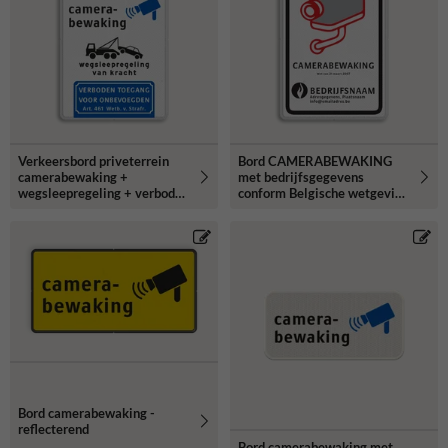
Verkeersbord priveterrein
Bord CAMERABEWAKING
camerabewaking +
met bedrijfsgegevens
wegsleepregeling + verboden
conform Belgische wetgeving
toegang
en richtlijnen
Bord camerabewaking -
reflecterend
Bord camerabewaking met