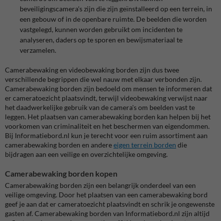
beveiligingscamera's zijn die zijn geïnstalleerd op een terrein, in
een gebouw of in de openbare ruimte. De beelden die worden
vastgelegd, kunnen worden gebruikt om incidenten te
analyseren, daders op te sporen en bewijsmateriaal te
verzamelen.
Camerabewaking en videobewaking borden zijn dus twee
verschillende begrippen die wel nauw met elkaar verbonden zijn.
Camerabewaking borden zijn bedoeld om mensen te informeren dat
er cameratoezicht plaatsvindt, terwijl videobewaking verwijst naar
het daadwerkelijke gebruik van de camera's om beelden vast te
leggen. Het plaatsen van camerabewaking borden kan helpen bij het
voorkomen van criminaliteit en het beschermen van eigendommen.
Bij Informatiebord.nl kun je terecht voor een ruim assortiment aan
camerabewaking borden en andere
eigen terrein borden
die
bijdragen aan een veilige en overzichtelijke omgeving.
Camerabewaking borden kopen
Camerabewaking borden zijn een belangrijk onderdeel van een
veilige omgeving. Door het plaatsen van een camerabewaking bord
geef je aan dat er cameratoezicht plaatsvindt en schrik je ongewenste
gasten af. Camerabewaking borden van Informatiebord.nl zijn altijd