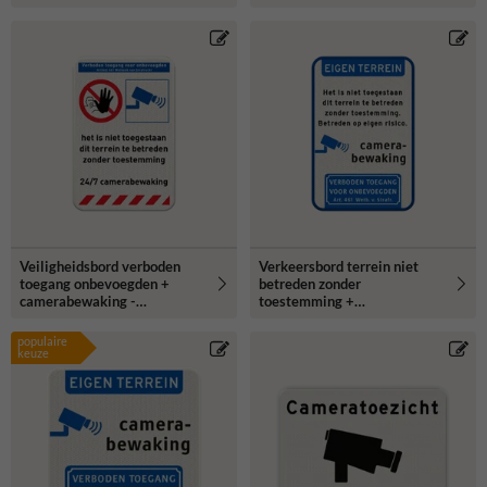
Veiligheidsbord verboden
Verkeersbord terrein niet
toegang onbevoegden +
betreden zonder
camerabewaking -
toestemming +
reflecterend
camerabewaking -
reflecterend
populaire
keuze