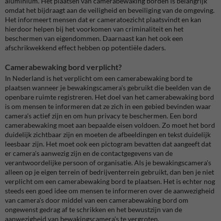
aluminium. Het plaatsen van camerabewaking borden is belangrijk
omdat het bijdraagt aan de veiligheid en beveiliging van de omgeving.
Het informeert mensen dat er cameratoezicht plaatsvindt en kan
hierdoor helpen bij het voorkomen van criminaliteit en het
beschermen van eigendommen. Daarnaast kan het ook een
afschrikwekkend effect hebben op potentiële daders.
Camerabewaking bord verplicht?
In Nederland is het verplicht om een camerabewaking bord te
plaatsen wanneer je bewakingscamera's gebruikt die beelden van de
openbare ruimte registreren. Het doel van het camerabewaking bord
is om mensen te informeren dat ze zich in een gebied bevinden waar
camera's actief zijn en om hun privacy te beschermen. Een bord
camerabewaking moet aan bepaalde eisen voldoen. Zo moet het bord
duidelijk zichtbaar zijn en moeten de afbeeldingen en tekst duidelijk
leesbaar zijn. Het moet ook een pictogram bevatten dat aangeeft dat
er camera's aanwezig zijn en de contactgegevens van de
verantwoordelijke persoon of organisatie. Als je bewakingscamera's
alleen op je eigen terrein of bedrijventerrein gebruikt, dan ben je niet
verplicht om een camerabewaking bord te plaatsen. Het is echter nog
steeds een goed idee om mensen te informeren over de aanwezigheid
van camera's door middel van een camerabewaking bord om
ongewenst gedrag af te schrikken en het bewustzijn van de
aanwezigheid van bewakingscamera's te vergroten.