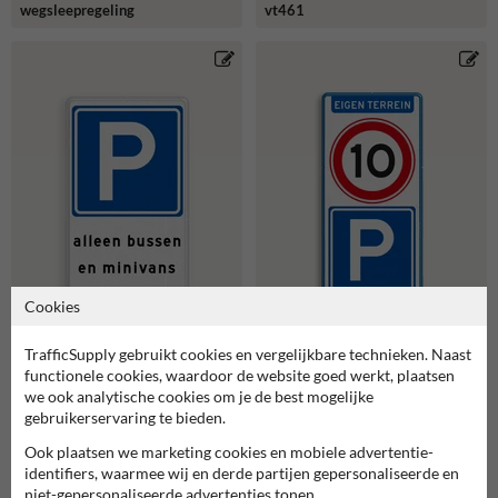
wegsleepregeling
vt461
Cookies
TrafficSupply gebruikt cookies en vergelijkbare technieken. Naast
functionele cookies, waardoor de website goed werkt, plaatsen
we ook analytische cookies om je de best mogelijke
gebruikerservaring te bieden.
Parkeerbord voor bussen en
Reflecterend bord voor
minivans en
parkeren bewoners eigen
Ook plaatsen we marketing cookies en mobiele advertentie-
wegsleepregeling
terrein met snelheid en
parkeerbord
identifiers, waarmee wij en derde partijen gepersonaliseerde en
niet-gepersonaliseerde advertenties tonen