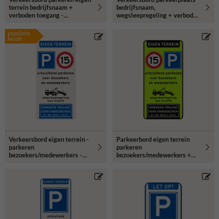
terrein bedrijfsnaam +
bedrijfsnaam,
verboden toegang -
wegsleepregeling + verboden
reflecterend
toegang - reflecterend
populaire
keuze
Verkeersbord eigen terrein -
Parkeerbord eigen terrein
parkeren
parkeren
bezoekers/medewerkers -
bezoekers/medewerkers +
wegsleepregeling - verboden
A01-15 - reflecterend
toegang