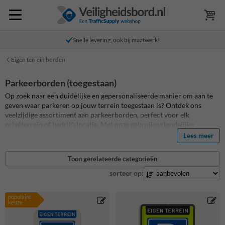
Snelle levering, ook bij maatwerk!
Eigen terrein borden
Parkeerborden (toegestaan)
Op zoek naar een duidelijke en gepersonaliseerde manier om aan te
geven waar parkeren op jouw terrein toegestaan is? Ontdek ons
veelzijdige assortiment aan parkeerborden, perfect voor elk
privéterrein of bedrijfslocatie. Met onze gebruiksvriendelijke
SignEditor kun je jouw parkeerborden volledig naar wens ontwerpen.
Lees meer
Of je nou een eenvoudig parkeerbord nodig hebt, of specifieke
voorwaarden zoals 'gereserveerd voor bewoners' wilt aangeven, bij
Toon gerelateerde categorieën
ons vind je 100% de perfecte oplossing. Ontwerp en bestel vandaag
nog jouw unieke parkeerborden en zorg voor heldere communicatie
sorteer op:
over de parkeerregels op het terrein.
populaire
keuze