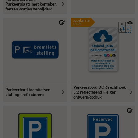
Parkeerplaats met kenteken,
fietsen worden verwijderd
populairste
keuze
Verkeersbord DOR rechthoek
Parkeerbord bromfietsen
3:2 reflecterend + eigen
stalling - reflecterend
ontwerp/opdruk