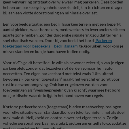
geen verwarring ontstaat over wie waar mag parkeren. Deze borden
helpen om parkeergelegenheid overzichtelijk in te richten en dragen
bij aan een vlotte doorstroming en minimale overlast.
Een voorbeeldsituatie: een bedrijfsparkeerterrein met een beperkt
aantal plekken, waar bezoekers, medewerkers én leveranciers elk een
aparte zone hebben. Zonder duidelijke signalering zou dat terrein al
snel chaotisch worden. Door bijvoorbeeld het bord
‘Parkeren
toegestaan voor bezoekers – bedrijfsnaam’
te gebruiken, voorkom je
misverstanden en kun je handhaven indien nodig.
Voor VvE’s geldt hetzelfde. Je wilt als bewoner zeker zijn van je eigen
parkeerplek, zonder dat bezoekers of derden zomaar hun auto
neerzetten. Een eigen parkeerbord met tekst zoals “Uitsluitend
bewoners – parkeren toegestaan” maakt het verschil en zorgt voor
rust in de woonomgeving. Ook kan er gekozen worden voor
toevoegingen als “wegsleepregeling van kracht”, waarmee het bord
ook juridische waarde krijgt in het handhaven van regels.
Kortom: parkeerborden (toegestaan) bieden maatwerkoplossingen
voor elke situatie waar standaardborden tekortschieten, met als doel
maximale duidelijkheid en controle over het eigen terrein. Ze zijn
volledig personaliseerbaar qua tekst, pictogram en zelfs logo, zodat ze
perfect aansluiten bij jouw situatie.