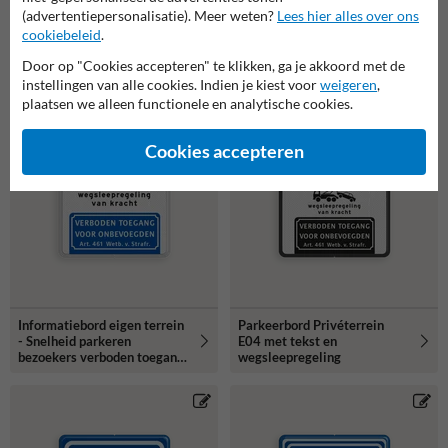
(advertentiepersonalisatie). Meer weten?
Lees hier alles over ons
cookiebeleid
.
Door op "Cookies accepteren" te klikken, ga je akkoord met de
instellingen van alle cookies. Indien je kiest voor
weigeren
,
plaatsen we alleen functionele en analytische cookies.
Cookies accepteren
Informatiebord eigen terrein
Parkeerbord Privéterrein
- Snelheid parkeren
E04 met tekst en
bezoekers verboden toegang
wegsleepregeling
- reflecterend