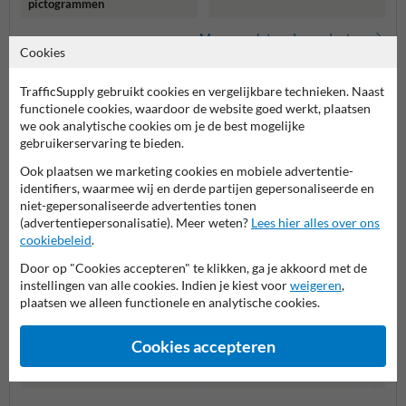
pictogrammen
Meer gerelateerde producten
Cookies
TrafficSupply gebruikt cookies en vergelijkbare technieken. Naast
Productcategorieën in deze groep
functionele cookies, waardoor de website goed werkt, plaatsen
we ook analytische cookies om je de best mogelijke
gebruikerservaring te bieden.
Ook plaatsen we marketing cookies en mobiele advertentie-
identifiers, waarmee wij en derde partijen gepersonaliseerde en
niet-gepersonaliseerde advertenties tonen
(advertentiepersonalisatie). Meer weten?
Lees hier alles over ons
cookiebeleid
.
Door op "Cookies accepteren" te klikken, ga je akkoord met de
instellingen van alle cookies. Indien je kiest voor
weigeren
,
plaatsen we alleen functionele en analytische cookies.
Cookies accepteren
Parkeerborden (toegestaan)
Verbo
Entree- en toegangsborden