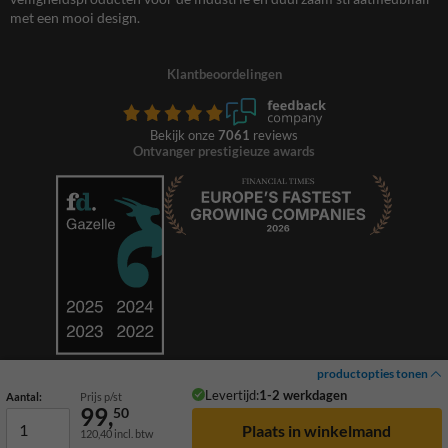
met een mooi design.
Klantbeoordelingen
Bekijk onze
7061
reviews
Ontvanger prestigieuze awards
productopties tonen
Levertijd:
1-2 werkdagen
Aantal:
Prijs p/st
99,
50
120,40
incl. btw
© 2026 TrafficSupply. Alle rechten voorbehouden.