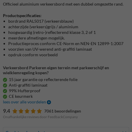
Officieel aluminium verkeersbord met een dubbel omgezette rand.
Productspecificaties:
bordrand RAL5017 (verkeersblauw)
achterzijde (verkeers)grijs / aluminium
hoogwaardig (retro-)reflecterend klasse 3, 2 of 1
meerdere afmetingen mogelijk.
Productieproces conform CE-Norm en NEN-EN 12899-1:2007
voorzien van UV-werend anti-graffiti laminaat
opdruk conform voorbeeld
Verkeersbord Parkeren eigen terrein met parkeerschijf en
wielklemregeling kopen?
15 jaar garantie op reflecterende folie
Anti-graffiti laminaat
99% Hufterproof
CE keurmerk
lees over alle voordelen
9.4
7061 beoordelingen
Onafhankelijke reviews door FeedbackCompany