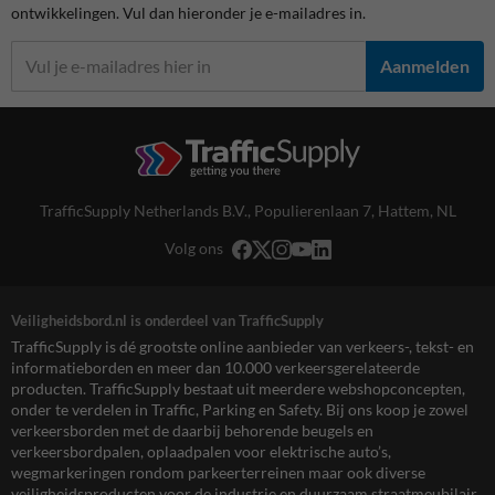
ontwikkelingen. Vul dan hieronder je e-mailadres in.
Aanmelden
TrafficSupply Netherlands B.V.,
Populierenlaan 7
,
Hattem, NL
Volg ons
Veiligheidsbord.nl is onderdeel van TrafficSupply
TrafficSupply is dé grootste online aanbieder van verkeers-, tekst- en
informatieborden en meer dan 10.000 verkeersgerelateerde
producten. TrafficSupply bestaat uit meerdere webshopconcepten,
onder te verdelen in Traffic, Parking en Safety. Bij ons koop je zowel
verkeersborden met de daarbij behorende beugels en
verkeersbordpalen, oplaadpalen voor elektrische auto’s,
wegmarkeringen rondom parkeerterreinen maar ook diverse
veiligheidsproducten voor de industrie en duurzaam straatmeubilair