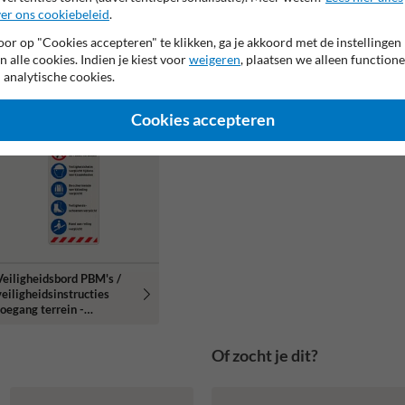
PBM en 6 pictogrammen
pictogrammen
er ons cookiebeleid
.
Veiligh
or op "Cookies accepteren" te klikken, ga je akkoord met de instellingen
bodems
n alle cookies. Indien je kiest voor
weigeren
, plaatsen we alleen functione
uitvoe
 analytische cookies.
pictog
Cookies accepteren
Veiligheidsbord PBM's /
veiligheidsinstructies
toegang terrein -
reflecterend
Of zocht je dit?