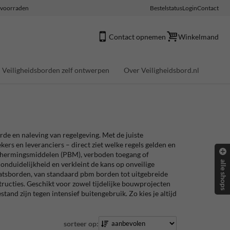
e voorraden
Bestelstatus
Login
Contact
Contact opnemen
Winkelmand
Veiligheidsborden zelf ontwerpen
Over Veiligheidsbord.nl
rde en naleving van regelgeving. Met de juiste
ers en leveranciers – direct ziet welke regels gelden en
eschermingsmiddelen (PBM), verboden toegang of
alle shops
duidelijkheid en verkleint de kans op onveilige
aatsborden, van standaard pbm borden tot uitgebreide
ucties. Geschikt voor zowel tijdelijke bouwprojecten
nd zijn tegen intensief buitengebruik. Zo kies je altijd
sorteer op: