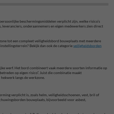
ersoonlijke beschermingsmiddelen verplicht zijn, welke risico’s
ers, leveranciers, onderaannemers en eigen medewerkers zien direct
rkzone tot een compleet veiligheidsbord bouwplaats met meerdere
instellingsterrein? Bekijk dan ook de categorie
veiligheidsborden
elijke werf. Het bord combineert vaak meerdere soorten informatie op
etreden op eigen risico”. Juist die combinatie maakt
en hekwerk langs de werkzone.
ing verplicht is, zoals helm, veiligheidsschoenen, vest, bril of
schuwingsborden bouwplaats, bijvoorbeeld voor asbest,