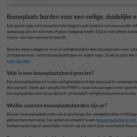
Bouwplaats borden voor een veilige, duidelijke 
Een goed ingericht bouwterrein begint met heldere communicatie. Met
aanwezig zijn en wie wel of geen toegang heeft. Dat is niet alleen b
wat er van hen verwacht wordt.
Binnen deze categorie vind je veiligheidsborden bouwplaats voor ui
pictogrammen, verbodsaanduidingen en eigen logo. Zoek je juist een b
voor terrein
.
Wat is een bouwplaatsbord precies?
Een bouwplaatsbord is een veiligheidsbord dat speciaal is samengeste
één paneel. Denk aan verplichte PBM’s, waarschuwingen voor specifie
bouwplaatsborden zo praktisch: je bundelt veiligheidscommunicatie op
Welke soorten bouwplaatsborden zijn er?
Binnen bouwplaatsborden zie je grofweg vier veelgebruikte richtingen 
gehoorbescherming. Een goed voorbeeld is een
bouwplaatsbord met 
bodemsanering of specifieke risico’s op de werf. Een voorbeeld daarv