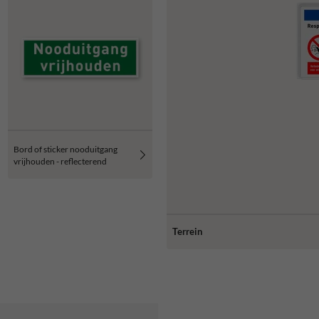
Bord of sticker nooduitgang
vrijhouden - reflecterend
Terrein