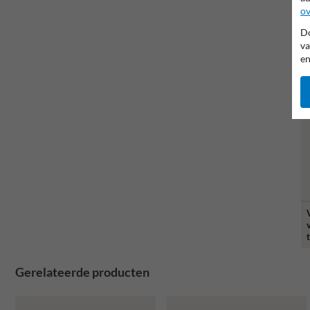
ov
Do
va
en
Gerelateerde producten