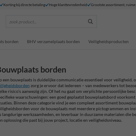
Korting bij directe betaling
Hoge klanttevredenheid
Grootste assortiment, ruim
zoek product...
ts borden
BHV verzamelplaats borden
Veiligheidsproducten
Bouwplaats borden
 een bouwplaats is duidelijke communicatie essentieel voor veiligheid, o
iligheidsborden
zorg je ervoor dat iedereen – van medewerkers tot bezoek
lke risico’s aanwezig zijn. Of het nu gaat om verplichte persoonlijke b
ecifieke waarschuwingen: een goed geplaatst bouwplaatsbord voorkomt on
tuaties. Binnen deze categorie vind je een compleet assortiment bouwpl
iligheidsborden voor de bouwplaats met meerdere pictogrammen en instr
s langdurige werkzaamheden, en leverbaar in duurzame materialen die besta
n oplossing die past bij jouw project, locatie en veiligheidsniveau.