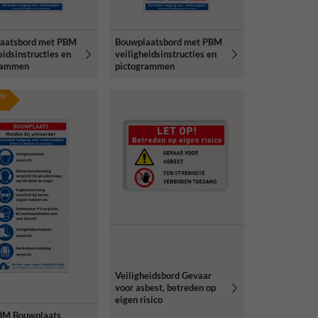
aatsbord met PBM
Bouwplaatsbord met PBM
eidsinstructies en
veiligheidsinstructies en
rammen
pictogrammen
te
Veiligheidsbord Gevaar
voor asbest, betreden op
eigen risico
BM Bouwplaats