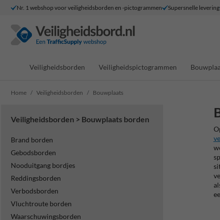
Nr. 1 webshop voor veiligheidsborden en -pictogrammen
Supersnelle levering
Veiligheidsborden
Veiligheidspictogrammen
Bouwplaa
Home
Veiligheidsborden
Bouwplaats
Veiligheidsborden > Bouwplaats borden
Op
ve
Brand borden
we
Gebodsborden
sp
Nooduitgang bordjes
si
ve
Reddingsborden
al
Verbodsborden
ee
Vluchtroute borden
Waarschuwingsborden