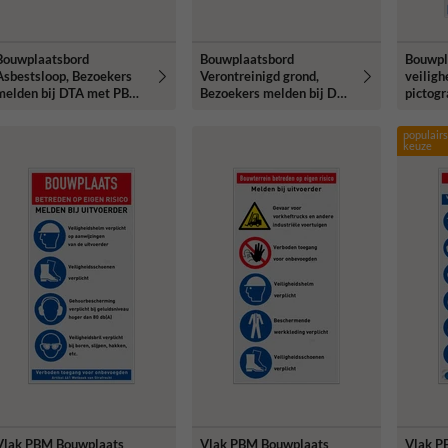
Bouwplaatsbord
Bouwplaatsbord
Bouwpl
Asbestsloop, Bezoekers
Verontreinigd grond,
veiligh
melden bij DTA met PBM
Bezoekers melden bij DLP
pictog
pictogrammen
met PBM pictogrammen
populairs
keuze
Vlak PBM Bouwplaats
Vlak PBM Bouwplaats
Vlak P