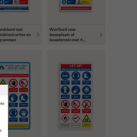
heidsbord met
Werfbord voor
eidsinstructies en
bouwplaats of
ogrammen
bouwterrein met 4
Veiligheidsinstructies
ele
e