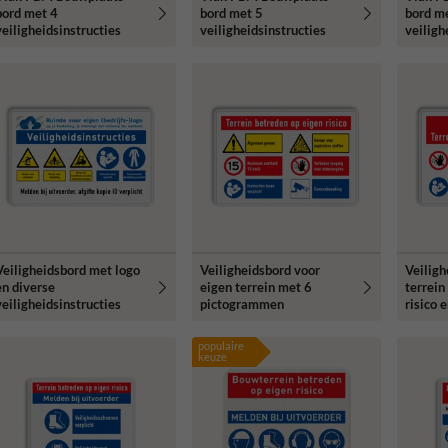
bord met 4
bord met 5
bord m
veiligheidsinstructies
veiligheidsinstructies
veiligh
Veiligheidsbord met logo
Veiligheidsbord voor
Veiligh
en diverse
eigen terrein met 6
terrein
veiligheidsinstructies
pictogrammen
risico 
pictog
populaire
keuze