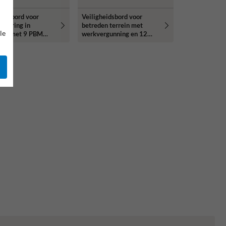
eidsbord voor
Veiligheidsbord voor
anering in
betreden terrein met
le
ring met 9 PBM
werkvergunning en 12
rammen
verschillende
pictogrammen