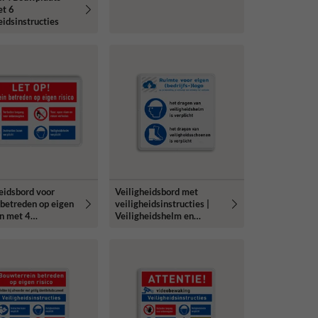
et 6
eidsinstructies
eidsbord voor
Veiligheidsbord met
 betreden op eigen
veiligheidsinstructies |
en met 4
Veiligheidshelm en
rammen
schoenen zijn verplicht