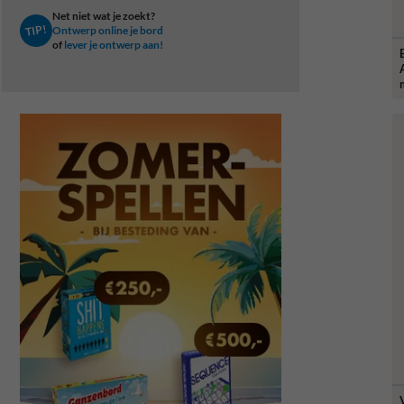
Net niet wat je zoekt?
TIP!
Ontwerp online je bord
of
lever je ontwerp aan!