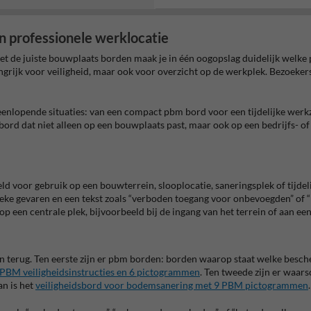
en professionele werklocatie
 de juiste bouwplaats borden maak je in één oogopslag duidelijk welke p
elangrijk voor veiligheid, maar ook voor overzicht op de werkplek. Bezoek
teenlopende situaties: van een compact pbm bord voor een tijdelijke we
ord dat niet alleen op een bouwplaats past, maar ook op een bedrijfs- of 
ld voor gebruik op een bouwterrein, slooplocatie, saneringsplek of tijd
ke gevaren en een tekst zoals “verboden toegang voor onbevoegden” of “b
 een centrale plek, bijvoorbeeld bij de ingang van het terrein of aan e
terug. Ten eerste zijn er pbm borden: borden waarop staat welke bescherm
PBM veiligheidsinstructies en 6 pictogrammen
. Ten tweede zijn er waar
an is het
veiligheidsbord voor bodemsanering met 9 PBM pictogrammen
.