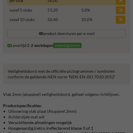
per stuk
56,00
vanaf 5 stuks
53,20
5,0
%
vanaf 10 stuks
50,40
10,0
%
product doorsturen per e-mail
Levertijd:
1-2 werkdagen
maandag in huis
Veiligheidsbord met de officiële pictogrammen / symbolen
conform de geldende NEN norm 'NEN-EN-ISO 7010:2012'
Vlak 2mm (alupanel) veiligheidsbord, geheel volgens richtlijnen.
Productspecificaties:
Uitvoering vlak plaat (Alupanel 2mm)
Achterzijde mat wit
Verschillende afmetingen mogelijk
Hoogwaardig (retro-)reflecterend klasse 3 of 1