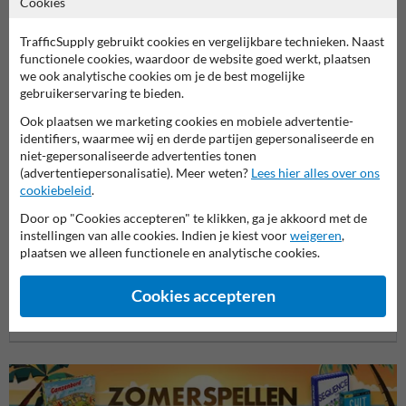
Cookies
Productcategorieën in deze groep
TrafficSupply gebruikt cookies en vergelijkbare technieken. Naast
functionele cookies, waardoor de website goed werkt, plaatsen
we ook analytische cookies om je de best mogelijke
gebruikerservaring te bieden.
Ook plaatsen we marketing cookies en mobiele advertentie-
identifiers, waarmee wij en derde partijen gepersonaliseerde en
niet-gepersonaliseerde advertenties tonen
(advertentiepersonalisatie). Meer weten?
Lees hier alles over ons
cookiebeleid
.
Door op "Cookies accepteren" te klikken, ga je akkoord met de
instellingen van alle cookies. Indien je kiest voor
weigeren
,
plaatsen we alleen functionele en analytische cookies.
Veiligheidsborden voor
Veili
Bouwplaats borden
terrein
en we
Cookies accepteren
Veiligheidsborden