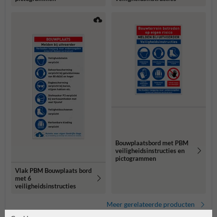
Bouwplaatsbord met PBM
veiligheidsinstructies en
pictogrammen
Vlak PBM Bouwplaats bord
met 6
veiligheidsinstructies
Meer gerelateerde producten