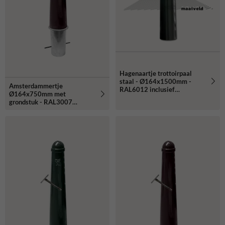
Hagenaartje trottoirpaal
staal - Ø164x1500mm -
Amsterdammertje
RAL6012 inclusief
Ø164x750mm met
stadswapen
grondstuk - RAL3007
inclusief wapen