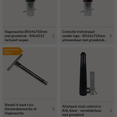
Hagenaartje Ø164x750mm
Conische trottoirpaal -
met grondstuk - RAL6012
zonder logo - Ø164x750mm
inclusief wapen
uitneembaar met grondstuk -
in RAL kleur
populairste
keuze
Sleutel 6-kant t.b.v.
Afzetpaal staal conisch in
Amsterdammertje of
RAL kleur - verwijderbaar
Hagenaartje
met grondstuk