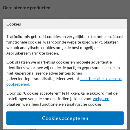
Gerelateerde producten
Cookies
TrafficSupply gebruikt cookies en vergelijkbare technieken. Naast
functionele cookies, waardoor de website goed werkt, plaatsen
we ook analytische cookies om je de best mogelijke
gebruikerservaring te bieden.
Ook plaatsen we marketing cookies en mobiele advertentie-
identifiers, waarmee wij en derde partijen gepersonaliseerde en
niet-gepersonaliseerde advertenties tonen
(advertentiepersonalisatie). Meer weten?
Lees hier alles over ons
Parkeerpaal staal 70x70mm wit
cookiebeleid
.
Afzetpaal Ø60-76mm rood wit -
rood - neerklapbaar met
uitneembaar met grondstuk
bodemmontage
Door op "Cookies accepteren" te klikken, ga je akkoord met de
instellingen van alle cookies. Indien je kiest voor
weigeren
,
plaatsen we alleen functionele en analytische cookies.
Cookies accepteren