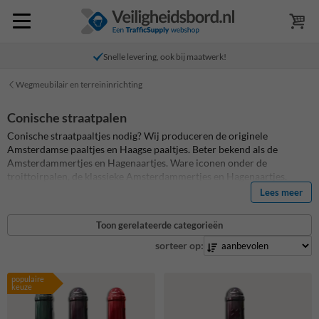
Snelle levering, ook bij maatwerk!
Wegmeubilair en terreininrichting
Conische straatpalen
Conische straatpaaltjes nodig? Wij produceren de originele
Amsterdamse paaltjes en Haagse paaltjes. Beter bekend als de
Amsterdammertjes en Hagenaartjes.
Ware iconen onder de
troittoirpalen, de klassieke Amsterdammertjes en Hagenaartjes.
Overal toe te passen door zijn fraaie tijdloze vormgeving. Naast de
Lees meer
originele stalen Amsterdamse paaltjes en Haagse paaltjes met
stadswapen in reliëf, zijn de conische trottoirpalen ook verkrijgbaar
Toon gerelateerde categorieën
zonder wapen en in elke gewenste RAL kleur te coaten.
sorteer op:
populaire
keuze