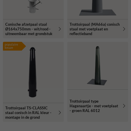
Conische afzetpaal staal
Trottoirpaal (MA66a) conisch
Ø164x750mm - wit/rood -
staal met voetplaat en
uitneembaar met grondstuk
reflectieband
populaire
keuze
Trottoirpaal type
Hagenaartje - met voetplaat
Trottoirpaal TS-CLASSIC
- groen RAL 6012
staal conisch in RAL kleur -
montage in de grond