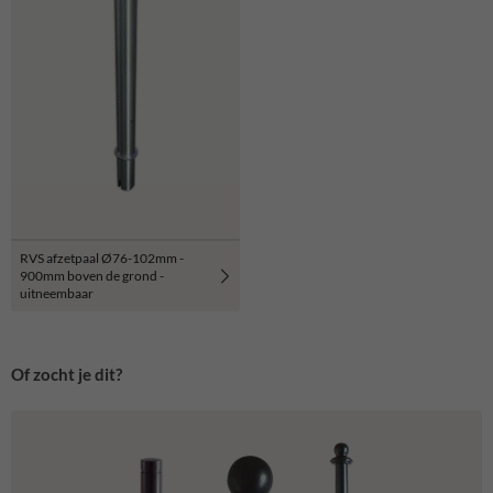
RVS afzetpaal Ø76-102mm -
900mm boven de grond -
uitneembaar
Of zocht je dit?