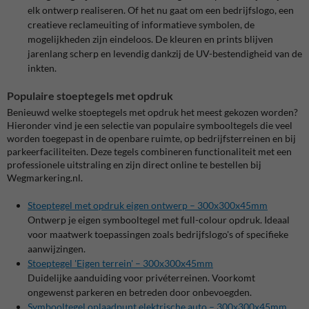
elk ontwerp realiseren. Of het nu gaat om een bedrijfslogo, een
creatieve reclameuiting of informatieve symbolen, de
mogelijkheden zijn eindeloos. De kleuren en prints blijven
jarenlang scherp en levendig dankzij de UV-bestendigheid van de
inkten.
Populaire stoeptegels met opdruk
Benieuwd welke stoeptegels met opdruk het meest gekozen worden?
Hieronder vind je een selectie van populaire symbooltegels die veel
worden toegepast in de openbare ruimte, op bedrijfsterreinen en bij
parkeerfaciliteiten. Deze tegels combineren functionaliteit met een
professionele uitstraling en zijn direct online te bestellen bij
Wegmarkering.nl.
Stoeptegel met opdruk eigen ontwerp – 300x300x45mm
Ontwerp je eigen symbooltegel met full-colour opdruk. Ideaal
voor maatwerk toepassingen zoals bedrijfslogo's of specifieke
aanwijzingen.
Stoeptegel 'Eigen terrein' – 300x300x45mm
Duidelijke aanduiding voor privéterreinen. Voorkomt
ongewenst parkeren en betreden door onbevoegden.
Symbooltegel oplaadpunt elektrische auto – 300x300x45mm