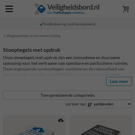
Snelle levering, ook bij maatwerk!
Wegmeubilair en terreininrichting
Stoeptegels met opdruk
Onze stoeptegels met opdruk zijn een innovatieve en duurzame
oplossing voor het verfraaien van openbare en particuliere ruimtes.
Deze zogenaamde symbooltegels combineren de robuustheid van
beton met de oneindige mogelijkheden van geavanceerde print
technologieën. De betontegels worden voorzien van een
Lees meer
hoogwaardige full colour print met meerdere beschermlagen,
waardoor de levensduur tenminste 5 jaar is. Een betere kwaliteit
Toon gerelateerde categorieën
bestaat niet! Wegvakmarkering.nl is jouw leverancier voor al jouw
symbooltegels en stoeptegels met opdruk, ook bij maatwerk! Lees in
sorteer op:
onze blog over
betontegels met print
alles over de unieke
eigenschappen en het productieproces.