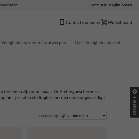
e voorraden
Bestelstatus
Login
Contact
Contact opnemen
Winkelmand
Veiligheidsborden zelf ontwerpen
Over Veiligheidsbord.nl
op terreinen zijn onmisbaar. De Stellingbeschermers,
op hier je stalen stellingbeschermers en hoogwaardige
alle shops
sorteer op: