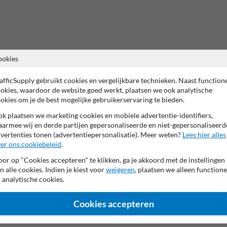
ookies
afficSupply gebruikt cookies en vergelijkbare technieken. Naast function
okies, waardoor de website goed werkt, plaatsen we ook analytische
okies om je de best mogelijke gebruikerservaring te bieden.
k plaatsen we marketing cookies en mobiele advertentie-identifiers,
armee wij en derde partijen gepersonaliseerde en niet-gepersonaliseerd
vertenties tonen (advertentiepersonalisatie). Meer weten?
Lees hier alles
er ons cookiebeleid
.
or op "Cookies accepteren" te klikken, ga je akkoord met de instellingen
n alle cookies. Indien je kiest voor
weigeren
, plaatsen we alleen functione
 analytische cookies.
Cookies accepteren