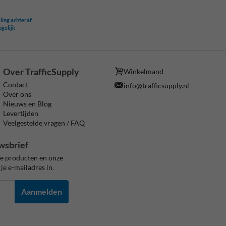
ling achteraf
ogelijk
Over TrafficSupply
Winkelmand
Contact
info@trafficsupply.nl
Over ons
Nieuws en Blog
Levertijden
Veelgestelde vragen / FAQ
wsbrief
ze producten en onze
je e-mailadres in.
Aanmelden