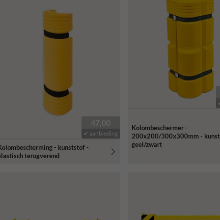
47,00
Kolombeschermer -
✔ aanbieding
200x200/300x300mm - kunst
geel/zwart
Kolombescherming - kunststof -
elastisch terugverend