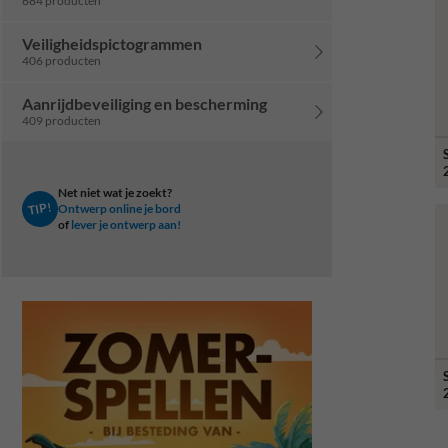
684 producten
Veiligheidspictogrammen
406 producten
Aanrijdbeveiliging en bescherming
409 producten
Net niet wat je zoekt?
TIP!
Ontwerp online je bord
of
lever je ontwerp aan!