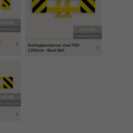
410,00
650,00
olumeprijzen
✔ volumeprijzen
-
Stellingbeschermer staal 900-
1300mm - Black Bull
640,00
olumeprijzen
-