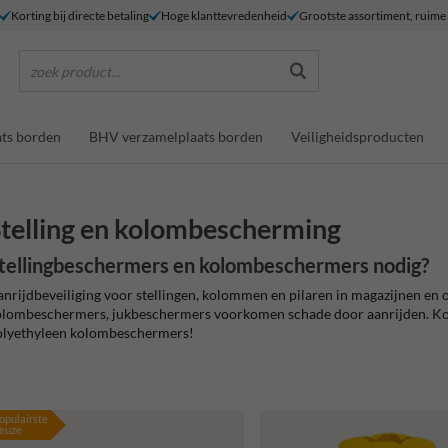
Korting bij directe betaling
Hoge klanttevredenheid
Grootste assortiment, ruim
zoek product...
ts borden
BHV verzamelplaats borden
Veiligheidsproducten
telling en kolombescherming
tellingbeschermers en kolombeschermers nodig?
nrijdbeveiliging voor stellingen, kolommen en pilaren in magazijnen en 
olombeschermers, jukbeschermers voorkomen schade door aanrijden.
Ko
olyethyleen kolombeschermers!
opulairste
euze