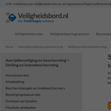
Nr. 1 webshop voor veiligheidsborden en -pictogrammen
Supersnelle levering
Veiligheidsborden
Veiligheidspictogrammen
Bouwplaa
Home
Aanrijdbeveiliging en bescherming
Stelling en kolombescherming
S
Aanrijdbeveiliging en bescherming >
Stelling en kolombescherming
S
Aa
Aanwijsborden
k
Afzetketting
p
Beschermbeugels en hoekbeschermers
Beveiligingsbalustrade
Drempel oprijplaten
p
k
Flexibele afzetpalen