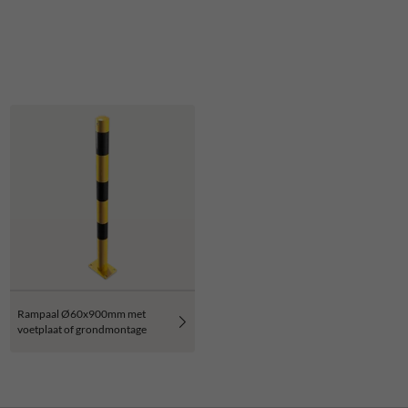
Rampaal Ø60x900mm met
voetplaat of grondmontage