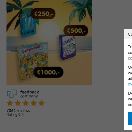
C
Tr
co
co
Oo
wa
ad
ov
Do
va
en
7061
reviews
Rating
9.4