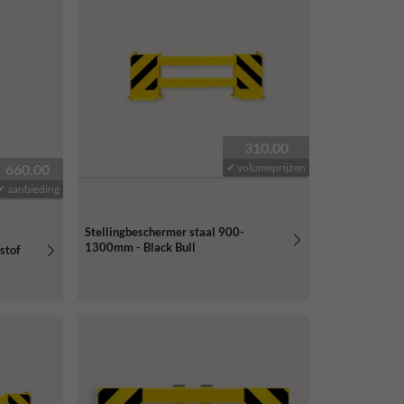
310,00
660,00
✔ volumeprijzen
✔ aanbieding
Stellingbeschermer staal 900-
1300mm - Black Bull
stof