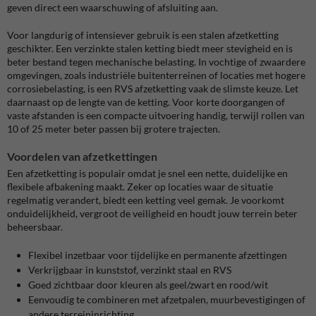
geven direct een waarschuwing of afsluiting aan.
Voor langdurig of intensiever gebruik is een stalen afzetketting
geschikter. Een verzinkte stalen ketting biedt meer stevigheid en is
beter bestand tegen mechanische belasting. In vochtige of zwaardere
omgevingen, zoals industriële buitenterreinen of locaties met hogere
corrosiebelasting, is een RVS afzetketting vaak de slimste keuze. Let
daarnaast op de lengte van de ketting. Voor korte doorgangen of
vaste afstanden is een compacte uitvoering handig, terwijl rollen van
10 of 25 meter beter passen bij grotere trajecten.
Voordelen van afzetkettingen
Een afzetketting is populair omdat je snel een nette, duidelijke en
flexibele afbakening maakt. Zeker op locaties waar de situatie
regelmatig verandert, biedt een ketting veel gemak. Je voorkomt
onduidelijkheid, vergroot de veiligheid en houdt jouw terrein beter
beheersbaar.
Flexibel inzetbaar voor tijdelijke en permanente afzettingen
Verkrijgbaar in kunststof, verzinkt staal en RVS
Goed zichtbaar door kleuren als geel/zwart en rood/wit
Eenvoudig te combineren met afzetpalen, muurbevestigingen of
andere terreininrichting