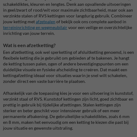
schakeldiktes, kleuren en lengtes. Denk aan opvallende uitvoeringen
in geel/zwart of rood/wit voor maximale zichtbaarheid, maar ook aan
verzinkte stalen of RVS kettingen voor langdurig gebruik. Combineer
jouw ketting met
afzetpalen
of bekijk ook ons complete aanbod in
terreininrichting en wegmeubilair
voor een veilige en overzichtelijke
inrichting van jouw terrein.
Wat is een afzetketting?
Een afzetketting, ook wel sperketting of afsluitketting genoemd, is een
flexibele ketting die je gebruikt om gebieden af te bakenen. Je hangt
de ketting tussen palen, ogen of andere bevestigingspunten om een
duidelijke visuele en fysieke afscheiding te creëren. Dat maakt een
kettingafzetting ideaal voor situaties waarin je snel wilt schakelen,
zonder direct een vaste barrière te plaatsen.
Afhankelijk van de toepassing kies je voor een uitvoering in kunststof,
verzinkt staal of RVS. Kunststof kettingen zijn licht, goed zichtbaar en
prettig in gebruik bij tijdelijke afzettingen. Stalen kettingen zijn
sterker en beter geschikt voor intensiever gebruik of een meer
permanente afbakening. De gebruikelijke schakeldiktes, zoals 6 mm
en 8 mm, maken het eenvoudig om een ketting te kiezen die past bij
jouw situatie en gewenste uitstraling.