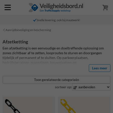
Snelle levering, ook bij maatwerk!
Aanrijdbeveiliging en bescherming
Afzetketting
Een afzetketting is een eenvoudige en doeltreffende oplossing om
zones zichtbaar af te zetten, looproutes te sturen en doorgangen
tijdelijk of permanent af te sluiten. Op parkeerplaatsen,
bedrijfsterreinen, magazijnen, bouwplaatsen en
evenemententerreinen zorgt een goede afsluitketting direct voor
Lees meer
meer overzicht en veiligheid. Je kiest daarbij uit een kunststof
afzetketting voor lichte en snelle afzettingen of een stalen
Toon gerelateerde categorieën
afzetketting voor een robuustere toepassing binnen of buiten.
sorteer op: