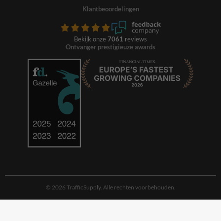
Klantbeoordelingen
Bekijk onze
7061
reviews
Ontvanger prestigieuze awards
© 2026 TrafficSupply. Alle rechten voorbehouden.