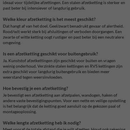
ideaal voor tijdelijke afzettingen. Een stalen afzetketting is sterker en
past beter bij intensiever of langdurig gebruik.
Welke kleur afzetketting is het meest geschikt?
Dat hangt af van het doel. Geel/zwart benadrukt gevaar of alertheid.
Rood/wit werkt sterk bij afsluitingen of verboden doorgangen. Een
zwarte of witte ketting oogt rustiger en past beter bij een neutralere
omgeving.
Is een afzetketting geschikt voor buitengebruik?
Ja. Kunststof afzetkettingen zijn geschikt voor buiten en vragen
weinig onderhoud. Verzinkte stalen kettingen en RVS kettingen zijn
extra geschikt voor langdurig buitengebruik en bieden meer
weerstand tegen weersinvloeden.
Hoe bevestig je een afzetketting?
Je bevestigt een afzetketting aan afzetpalen, wandogen, haken of
andere vaste bevestigingspunten. Voor een nette en veilige opstelling
is het belangrijk dat de ketting goed aansluit op de gekozen paal of
montageoplossing.
Welke lengte afzetketting heb ik nodig?
Meet vooraf de totale afstand die je wilt afzetten. Houd ook rekening