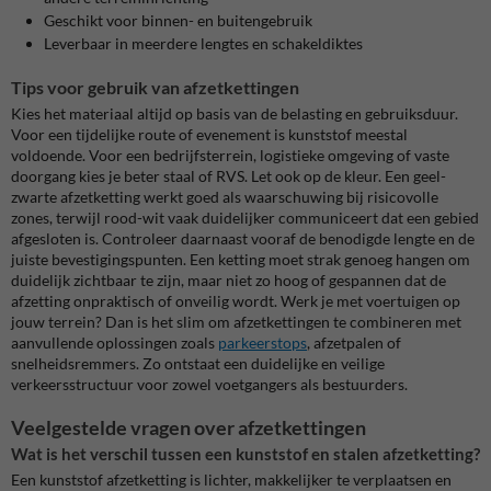
Geschikt voor binnen- en buitengebruik
Leverbaar in meerdere lengtes en schakeldiktes
Tips voor gebruik van afzetkettingen
Kies het materiaal altijd op basis van de belasting en gebruiksduur.
Voor een tijdelijke route of evenement is kunststof meestal
voldoende. Voor een bedrijfsterrein, logistieke omgeving of vaste
doorgang kies je beter staal of RVS. Let ook op de kleur. Een geel-
zwarte afzetketting werkt goed als waarschuwing bij risicovolle
zones, terwijl rood-wit vaak duidelijker communiceert dat een gebied
afgesloten is. Controleer daarnaast vooraf de benodigde lengte en de
juiste bevestigingspunten. Een ketting moet strak genoeg hangen om
duidelijk zichtbaar te zijn, maar niet zo hoog of gespannen dat de
afzetting onpraktisch of onveilig wordt. Werk je met voertuigen op
jouw terrein? Dan is het slim om afzetkettingen te combineren met
aanvullende oplossingen zoals
parkeerstops
, afzetpalen of
snelheidsremmers. Zo ontstaat een duidelijke en veilige
verkeersstructuur voor zowel voetgangers als bestuurders.
Veelgestelde vragen over afzetkettingen
Wat is het verschil tussen een kunststof en stalen afzetketting?
Een kunststof afzetketting is lichter, makkelijker te verplaatsen en