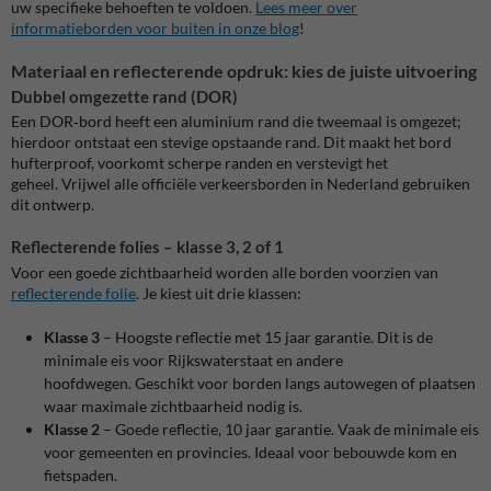
uw specifieke behoeften te voldoen.
Lees meer over
informatieborden voor buiten in onze blog
!
Materiaal en reflecterende opdruk: kies de juiste uitvoering
Dubbel omgezette rand (DOR)
Een DOR‑bord heeft een aluminium rand die tweemaal is omgezet;
hierdoor ontstaat een stevige opstaande rand. Dit maakt het bord
hufterproof, voorkomt scherpe randen en verstevigt het
geheel.
Vrijwel alle officiële verkeersborden in Nederland gebruiken
dit ontwerp.
Reflecterende folies – klasse 3, 2 of 1
Voor een goede zichtbaarheid worden alle borden voorzien van
reflecterende folie
. Je kiest uit drie klassen:
Klasse 3
– Hoogste reflectie met 15 jaar garantie. Dit is de
minimale eis voor Rijkswaterstaat en andere
hoofdwegen.
Geschikt voor borden langs autowegen of plaatsen
waar maximale zichtbaarheid nodig is.
Klasse 2
– Goede reflectie, 10 jaar garantie. Vaak de minimale eis
voor gemeenten en provincies.
Ideaal voor bebouwde kom en
fietspaden.