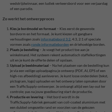
wedstrijdwinnaar, een ludiek verkeersbord voor een verjaardag
of een parodie.
Zo werkt het ontwerpproces
Kies je bordmodel en formaat
– Kies eerst de gewenste
bordvorm en het formaat. Je kunt kiezen uit gangbare
verhoudingen zoals
informatiebord 3:2
, 4:3, 2:1 of speciale
vormen zoals
ronde informatieborden
en driehoekige borden.
Plaats je bestelling
– Je voegt het product toe aan je
winkelmand. Het systeem rekent automatisch staffelkortingen
uit en je kunt de offerte delen of opslaan.
Upload je beeldmateriaal
– Na het plaatsen van de bestelling kun
je via een veilige uploadpagina je ontwerp (PDF, AI, EPS of een
high‑res afbeelding) aanleveren. Je kunt losse onderdelen (tekst,
pictogram, logo) uploaden en het ontwerp laten opmaken door
een TrafficSupply‑ontwerper.
Je ontvangt altijd een lay‑out ter
controle; pas na jouw goedkeuring start de productie.
Productie en levering
– Het bord wordt in de
TrafficSupply‑fabriek gemaakt van coil‑coated aluminium met
een dubbel omgezette rand en voorzien van de gekozen