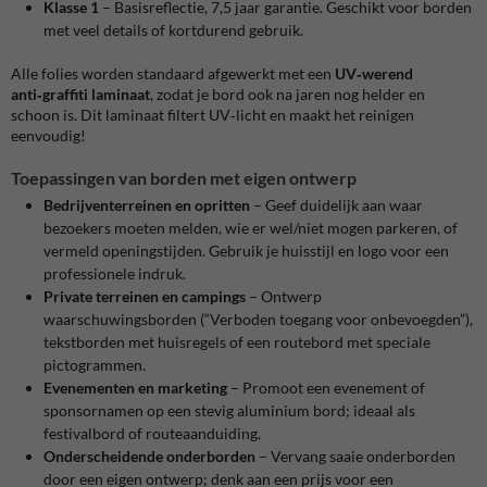
Klasse 1
– Basisreflectie, 7,5 jaar garantie. Geschikt voor borden
met veel details of kortdurend gebruik.
Alle folies worden standaard afgewerkt met een
UV‑werend
anti‑graffiti laminaat
, zodat je bord ook na jaren nog helder en
schoon is
. Dit laminaat filtert UV‑licht en maakt het reinigen
eenvoudig!
Toepassingen van borden met eigen ontwerp
Bedrijventerreinen en opritten
– Geef duidelijk aan waar
bezoekers moeten melden, wie er wel/niet mogen parkeren, of
vermeld openingstijden. Gebruik je huisstijl en logo voor een
professionele indruk.
Private terreinen en campings
– Ontwerp
waarschuwingsborden (“Verboden toegang voor onbevoegden”),
tekstborden met huisregels of een routebord met speciale
pictogrammen.
Evenementen en marketing
– Promoot een evenement of
sponsornamen op een stevig aluminium bord; ideaal als
festivalbord of routeaanduiding.
Onderscheidende onderborden
– Vervang saaie onderborden
door een eigen ontwerp; denk aan een prijs voor een