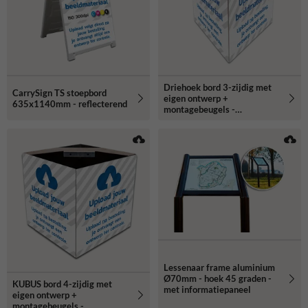
Driehoek bord 3-zijdig met
CarrySign TS stoepbord
eigen ontwerp +
635x1140mm - reflecterend
montagebeugels -
reflecterend
Lessenaar frame aluminium
Ø70mm - hoek 45 graden -
KUBUS bord 4-zijdig met
met informatiepaneel
eigen ontwerp +
montagebeugels -