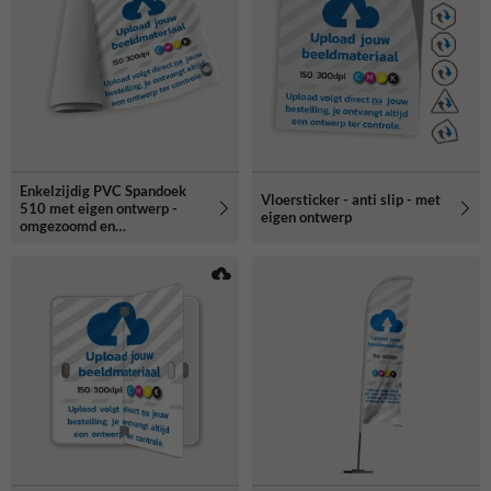
Enkelzijdig PVC Spandoek
Vloersticker - anti slip - met
510 met eigen ontwerp -
eigen ontwerp
omgezoomd en
bevestigingsringen