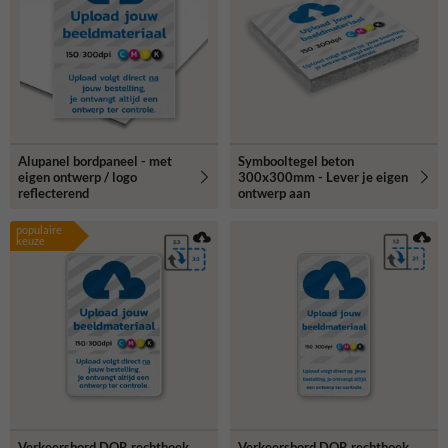
meer informatie of hulp bij het maken van de juiste keuze.
Alupanel bordpaneel - met
Symbooltegel beton
eigen ontwerp / logo
300x300mm - Lever je eigen
reflecterend
ontwerp aan
populaire
keuze
Verkeersbord DOR rechthoek
Verkeersbord DOR rechthoek