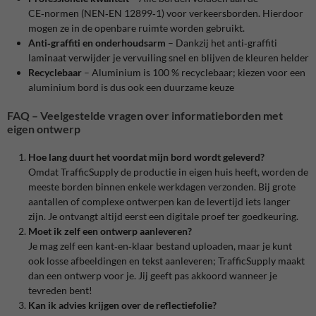
CE‑normen (NEN‑EN 12899‑1) voor verkeersborden. Hierdoor
mogen ze in de openbare ruimte worden gebruikt.
Anti‑graffiti en onderhoudsarm
– Dankzij het anti‑graffiti
laminaat verwijder je vervuiling snel en blijven de kleuren helder
Recyclebaar
– Aluminium is 100 % recyclebaar; kiezen voor een
aluminium bord is dus ook een duurzame keuze
FAQ – Veelgestelde vragen over informatieborden met
eigen ontwerp
Hoe lang duurt het voordat mijn bord wordt geleverd?
Omdat TrafficSupply de productie in eigen huis heeft, worden de
meeste borden binnen enkele werkdagen verzonden. Bij grote
aantallen of complexe ontwerpen kan de levertijd iets langer
zijn. Je ontvangt altijd eerst een digitale proef ter goedkeuring.
Moet ik zelf een ontwerp aanleveren?
Je mag zelf een kant‑en‑klaar bestand uploaden, maar je kunt
ook losse afbeeldingen en tekst aanleveren; TrafficSupply maakt
dan een ontwerp voor je
. Jij geeft pas akkoord wanneer je
tevreden bent!
Kan ik advies krijgen over de reflectiefolie?