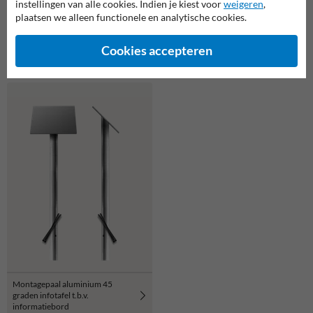
instellingen van alle cookies. Indien je kiest voor
weigeren
,
plaatsen we alleen functionele en analytische cookies.
Montageframe t.b.v.
Montageframe t.b.v.
Cookies accepteren
Informatiebord - type Lessenaar
Informatiebord - type Lessenaar
H01
H02
Montagepaal aluminium 45
graden infotafel t.b.v.
informatiebord