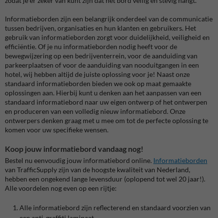
zodat je er zeker van kunt zijn dat het bord veilig en stevig hangt.
Informatieborden zijn een belangrijk onderdeel van de communicatie
tussen bedrijven, organisaties en hun klanten en gebruikers. Het
gebruik van informatieborden zorgt voor duidelijkheid, veiligheid en
efficiëntie. Of je nu informatieborden nodig heeft voor de
bewegwijzering op een bedrijventerrein, voor de aanduiding van
parkeerplaatsen of voor de aanduiding van nooduitgangen in een
hotel, wij hebben altijd de juiste oplossing voor je! Naast onze
standaard informatieborden bieden we ook op maat gemaakte
oplossingen aan. Hierbij kunt u denken aan het aanpassen van een
standaard informatiebord naar uw eigen ontwerp of het ontwerpen
en produceren van een volledig nieuw informatiebord. Onze
ontwerpers denken graag met u mee om tot de perfecte oplossing te
komen voor uw specifieke wensen.
Koop jouw informatiebord vandaag nog!
Bestel nu eenvoudig jouw informatiebord online.
Informatieborden
van TrafficSupply zijn van de hoogste kwaliteit van Nederland,
hebben een ongekend lange levensduur (oplopend tot wel 20 jaar!).
Alle voordelen nog even op een rijtje:
Alle informatiebord zijn reflecterend en standaard voorzien van
een anti-graffiti laminaat