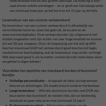
reflecterende folie en anti‑graffiti laminaat.
De levering is snel –
vaak binnen enkele werkdagen – en er geldt een fabrieksgarantie
van minimaal twee jaar op het bord en tot 15 jaar op de folie
Levensduur van een custom verkeersbord
De levensduur van een custom verkeersbord is afhankelijk van
verschillende factoren, zoals het gebruik, de locatie en de
weersomstandigheden. Onze verkeersborden zijn uitgevoerd met
dubbel omgezette rand zijn echter van zeer hoge kwaliteit en kunnen
tot wel 20 jaar meegaan. Door de toepassing van het anti-graffiti
beschermlaminaat blijft het verkeersbord goed beschermd tegen
vandalisme en beschadiging, wat de levensduur nog verder verlengt.
Wat daarnaast goed is om te weten: verkeersborden bedrukken doen
we geheel in eigen beheer!
Voordelen ten opzichte van standaard borden of kunststof
bordjes
Volledige personalisatie
– Je bepaalt de tekst, pictogrammen,
kleuren en afmetingen. Dit maakt je bord uniek en herkenbaar.
Lange levensduur
– Officiële aluminium borden met DOR zijn
duurzamer dan kunststof; ze roesten niet, zijn uv‑bestendig,
stootvast en gaan vele jaren mee (minimaal 15 jaar!)
Professionele kwaliteit
– Alle borden voldoen aan de