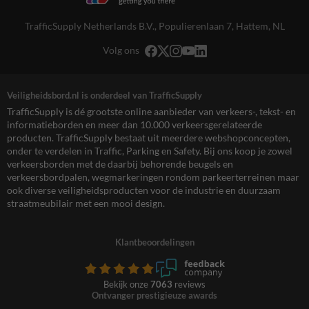
TrafficSupply Netherlands B.V.,
Populierenlaan 7
,
Hattem, NL
Volg ons
Veiligheidsbord.nl is onderdeel van TrafficSupply
TrafficSupply is dé grootste online aanbieder van verkeers-, tekst- en
informatieborden en meer dan 10.000 verkeersgerelateerde
producten. TrafficSupply bestaat uit meerdere webshopconcepten,
onder te verdelen in Traffic, Parking en Safety. Bij ons koop je zowel
verkeersborden met de daarbij behorende beugels en
verkeersbordpalen, wegmarkeringen rondom parkeerterreinen maar
ook diverse veiligheidsproducten voor de industrie en duurzaam
straatmeubilair met een mooi design.
Klantbeoordelingen
Bekijk onze
7063
reviews
Ontvanger prestigieuze awards