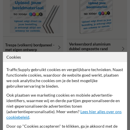
Verkeersbord aluminium
Trespa (volkern) bordpaneel -
dubbel omgezette rand
met eigen ontwerp
(maatwerk) - reflecterend
Cookies
met eigen ontwerp
TrafficSupply gebruikt cookies en vergelijkbare technieken. Naast
Gerelateerde producten
functionele cookies, waardoor de website goed werkt, plaatsen
we ook analytische cookies om je de best mogelijke
gebruikerservaring te bieden.
Ook plaatsen we marketing cookies en mobiele advertentie-
identifiers, waarmee wij en derde partijen gepersonaliseerde en
niet-gepersonaliseerde advertenties tonen
(advertentiepersonalisatie). Meer weten?
Lees hier alles over ons
cookiebeleid
.
Door op "Cookies accepteren" te klikken, ga je akkoord met de