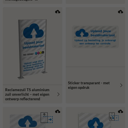
reflecterend
Sticker transparant - met
eigen opdruk
Reclamezuil TS aluminium
zuil onverlicht – met eigen
ontwerp reflecterend