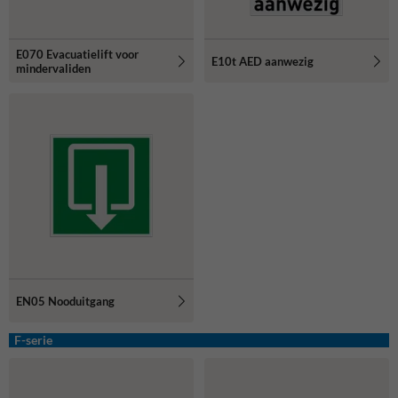
E070 Evacuatielift voor
E10t AED aanwezig
mindervaliden
EN05 Nooduitgang
F-serie