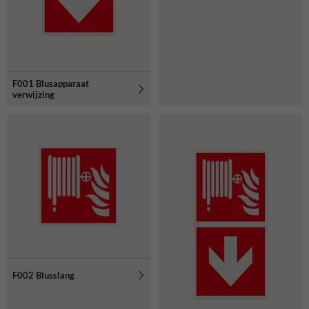
F001 Blusapparaat
verwijzing
F002 Blusslang