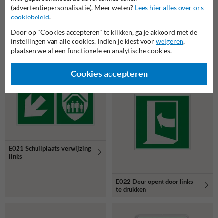
(advertentiepersonalisatie). Meer weten?
Lees hier alles over ons
cookiebeleid
.
Door op "Cookies accepteren" te klikken, ga je akkoord met de
instellingen van alle cookies. Indien je kiest voor
weigeren
,
plaatsen we alleen functionele en analytische cookies.
E020 Noodstop
E021 Schuilplaats
Cookies accepteren
E021 Schuilplaats verwijzing
links
E022 Deur opent door links
te drukken