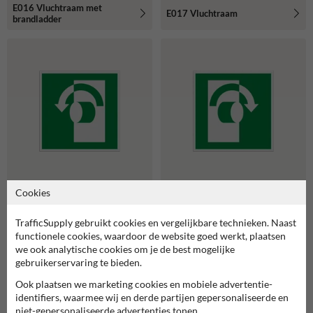
E016 Vluchtraam met
E017 Vluchtraam
brandladder
Cookies
E018 Draai linksom om te
E019 Draai rechtsom om te
openen
openen
TrafficSupply gebruikt cookies en vergelijkbare technieken. Naast
functionele cookies, waardoor de website goed werkt, plaatsen
we ook analytische cookies om je de best mogelijke
gebruikerservaring te bieden.
Ook plaatsen we marketing cookies en mobiele advertentie-
identifiers, waarmee wij en derde partijen gepersonaliseerde en
niet-gepersonaliseerde advertenties tonen