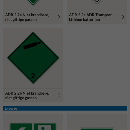
ADR 2.2a Niet brandbare,
ADR 2.2a ADR Transport -
niet giftige gassen
Lithium batterijen
ADR 2.2b Niet brandbare,
niet giftige gassen
E-serie