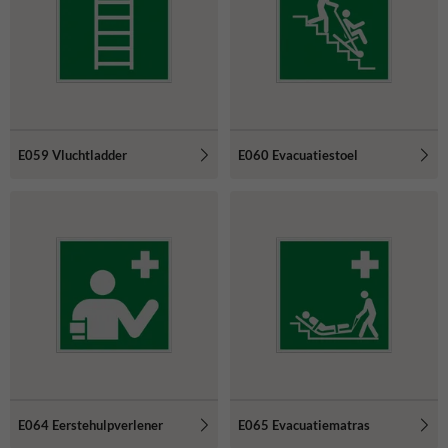
E059 Vluchtladder
E060 Evacuatiestoel
E064 Eerstehulpverlener
E065 Evacuatiematras