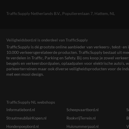
TrafficSupply Netherlands B.V.,
Populierenlaan 7
,
Hattem, NL
Veiligheidsbord.nl is onderdeel van TrafficSupply
TrafficSupply is dé grootste online aanbieder van verkeers-, tekst- 
10.000 verkeersgerelateerde producten. TrafficSupply bestaat uit 
te verdelen in Traffic, Parking en Safety. Bij ons koop je zowel verk
beugels en verkeersbordpalen, oplaadpalen voor elektrische auto’s
parkeerterreinen maar ook diverse veiligheidsproducten voor de ind
met een mooi design.
TrafficSupply NL webshops
Informatiebord.nl
Scheepvaartbord.nl
S
StraatmeubilairKopen.nl
RookvrijTerrein.nl
B
Hondenpoepbord.nl
Huisnummerpaal.nl
V