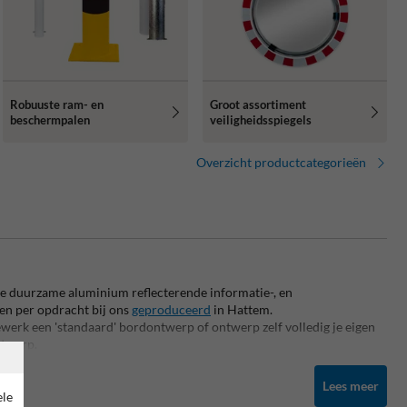
Robuuste ram- en
Groot assortiment
beschermpalen
veiligheidsspiegels
Overzicht productcategorieën
ële duurzame aluminium reflecterende informatie-, en
en per opdracht bij ons
geproduceerd
in Hattem.
werk een 'standaard' bordontwerp of ontwerp zelf volledig je eigen
ntwerp.
n complete terreininrichting ben je bij TrafficSupply.nl aan het
Lees meer
iële
verkeersborden
,
straatmeubilair
,
buurtpreventieborden
,
ele
ls
en
bolspiegels
,
hondenpoep borden
en nog veel meer!