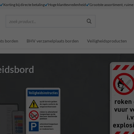
Korting bij directe betaling
Hoge klanttevredenheid
Grootste assortiment, ruim
zoek product...
ts borden
BHV verzamelplaats borden
Veiligheidsproducten
heidsbord