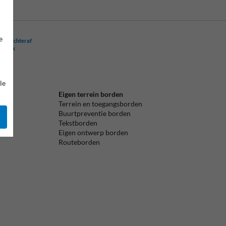
e
ling achteraf
ogelijk
le
Eigen terrein borden
Terrein en toegangsborden
Buurtpreventie borden
Tekstborden
Eigen ontwerp borden
Routeborden