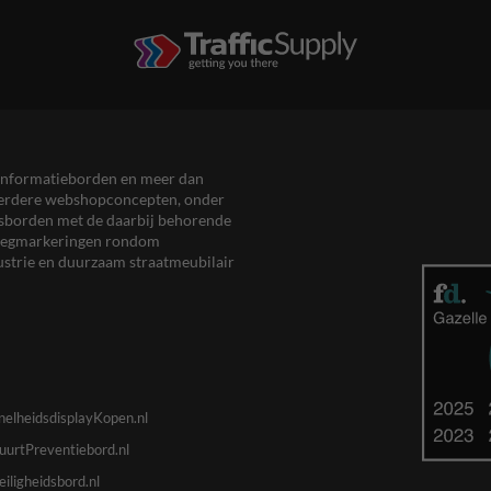
en informatieborden en meer dan
meerdere webshopconcepten, onder
eersborden met de daarbij behorende
, wegmarkeringen rondom
ustrie en duurzaam straatmeubilair
nelheidsdisplayKopen.nl
uurtPreventiebord.nl
eiligheidsbord.nl