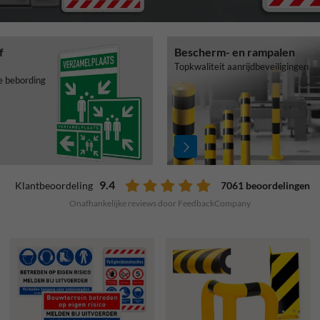
f
Bescherm- en rampalen
Topkwaliteit aanrijdbeveiligingen
te bebording
9.4
7061 beoordelingen
Klantbeoordeling
Onafhankelijke reviews door FeedbackCompany