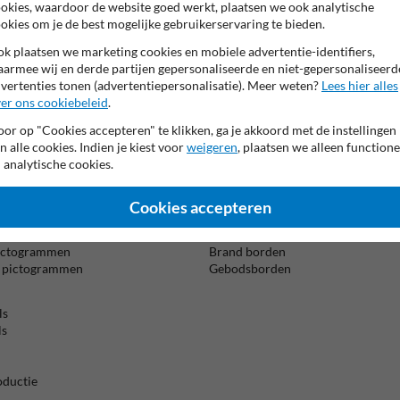
okies, waardoor de website goed werkt, plaatsen we ook analytische
rden, veiligheidsborden,
okies om je de best mogelijke gebruikerservaring te bieden.
melplaatsborden, maar kun je ook je
or. Hiermee ontwerp
k plaatsen we marketing cookies en mobiele advertentie-identifiers,
het gewenste informatiebord, lever
armee wij en derde partijen gepersonaliseerde en niet-gepersonaliseerd
Beta
t duurzaam, aluminium reflecterend
vertenties tonen (advertentiepersonalisatie). Meer weten?
Lees hier alles
is m
 en anti-graffiti.
er ons cookiebeleid
.
tageadvies-module
ontwikkeld.
or op "Cookies accepteren" te klikken, ga je akkoord met de instellingen
ën
eugels en palen super eenvoudig!
n alle cookies. Indien je kiest voor
weigeren
, plaatsen we alleen functione
iervoor de volledige productgroep
 analytische cookies.
ctogrammen
Overige veiligheidsborden
ssymbolen
Verzamelplaats borden
grammen
Verbodsborden
Cookies accepteren
rammen
Waarschuwingsborden
ictogrammen
Vluchtroute borden
ictogrammen
Brand borden
s pictogrammen
Gebodsborden
ls
ls
oductie