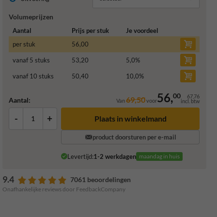
Volumeprijzen
Aantal
Prijs per stuk
Je voordeel
per stuk
56,00
vanaf 5 stuks
53,20
5,0
%
vanaf 10 stuks
50,40
10,0
%
56,
00
67,76
69,50
Aantal:
Van
voor
incl. btw
-
+
Plaats in winkelmand
product doorsturen per e-mail
Levertijd:
1-2 werkdagen
maandag in huis
9.4
7061 beoordelingen
Onafhankelijke reviews door FeedbackCompany