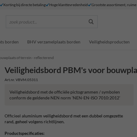
Korting bij directe betaling
Hoge klanttevredenheid
Grootste assortiment, ruim
zoek product...
ts borden
BHV verzamelplaats borden
Veiligheidsproducten
uwplaats of terrein - reflecterend
Veiligheidsbord PBM's voor bouwplaat
Art.nr. VBVM.05311
Veiligheidsbord met de officiële pictogrammen / symbolen
conform de geldende NEN norm 'NEN-EN-ISO 7010:2012'
Officieel a
luminium veiligheidsbord met een dubbel omgezette
rand, geheel volgens richtlijnen.
Productspecificaties: