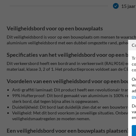
15 jaar
Veiligheidsbord voor op een bouwplaats
Dit veiligheidsbord is voor op een bouwplaats om mensen te waarschuw
aluminium veiligheidsbord met een dubbel omgezette rand, geheel vol
C
Specificaties van het veiligheidsbord voor op een bo
Tr
Dit verkeersbord heeft een bordrand in verkeerswit (RAL9016) en een 
co
materiaal, klasse 3, 2 of 1. Het productieproces voldoet aan de CE
co
Oo
Voordelen van een veiligheidsbord voor op een bouwpl
wa
Anti-graffiti laminaat:
Dit product heeft een revolutionair transpar
ad
99% Hufterproof:
Dit bord gemaakt van aluminium is 100% recycle
ov
sterk bord, dat tegen bijna alles is opgewassen.
Do
Duidelijkheid:
Dit bord laat duidelijk zien dat er een bouwterrein 
va
Veiligheid:
Met dit bord voorkom je onveilige situaties. Onbevoe
en
veiligheidsmaatregelen ze moeten nemen.
Een veiligheidsbord voor een bouwplaats plaatsen? In