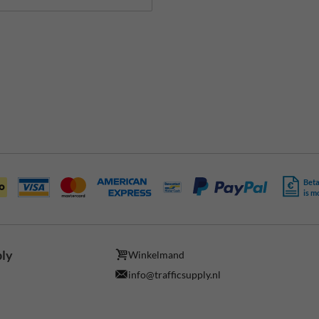
Beta
is m
ply
Winkelmand
info@trafficsupply.nl