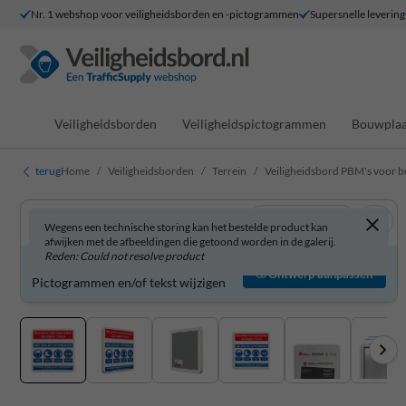
Nr. 1 webshop voor veiligheidsborden en -pictogrammen
Supersnelle levering
Veiligheidsborden
Veiligheidspictogrammen
Bouwplaa
terug
Home
Veiligheidsborden
Terrein
Veiligheidsbord PBM's voor bo
Bekijk in 3D
Wegens een technische storing kan het bestelde product kan
afwijken met de afbeeldingen die getoond worden in de galerij.
Reden: Could not resolve product
Veiligheidsbord zelf aanpassen?
Ontwerp aanpassen
Pictogrammen en/of tekst wijzigen