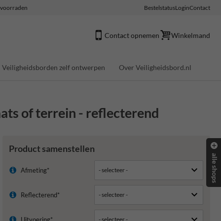
e voorraden
Bestelstatus
Login
Contact
Contact opnemen
Winkelmand
Veiligheidsborden zelf ontwerpen
Over Veiligheidsbord.nl
s of terrein - reflecterend
Product samenstellen
alle shops
Afmeting*
Reflecterend*
Uitvoering*