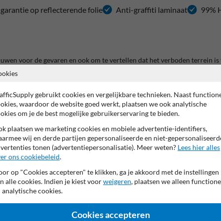
 garantie op reflecterende folie
Anti-graffiti laminaat
99% H
en voor de gevaren en ook om te vertellen dat het verboden terrein is v
gens richtlijnen.
ookies
uwplaats met eigen ontwerp
afficSupply gebruikt cookies en vergelijkbare technieken. Naast function
grijze/aluminium achterzijde. Het is beschikbaar in verschillende afmeti
okies, waardoor de website goed werkt, plaatsen we ook analytische
-Norm en NEN-EN 12899-1:2007 en het bord is bovendien voorzien van een
okies om je de best mogelijke gebruikerservaring te bieden.
k plaatsen we marketing cookies en mobiele advertentie-identifiers,
aats zijn:
armee wij en derde partijen gepersonaliseerde en niet-gepersonaliseerd
ant anti-graffiti laminaat. Dit zorgt ervoor dat de meeste stickers en g
vertenties tonen (advertentiepersonalisatie). Meer weten?
Lees hier alles
baar en roest niet. Doordat dit product een dubbel omgezette bordrand h
er ons cookiebeleid
.
or op "Cookies accepteren" te klikken, ga je akkoord met de instellingen
is en dat dit terrein verboden te betreden is voor onbevoegden. Ook geeft 
n alle cookies. Indien je kiest voor
weigeren
, plaatsen we alleen functione
gden weten hierdoor dat ze het terrein niet mogen betreden en bevoegde
 analytische cookies.
formatiebord.nl helpt je
Cookies accepteren