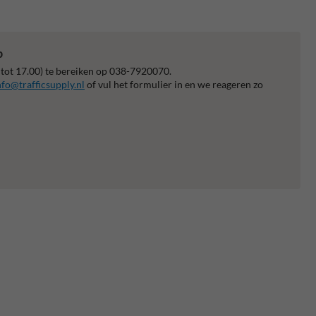
p
 tot 17.00) te bereiken op 038-7920070.
nfo@trafficsupply.nl
of vul het formulier in en we reageren zo