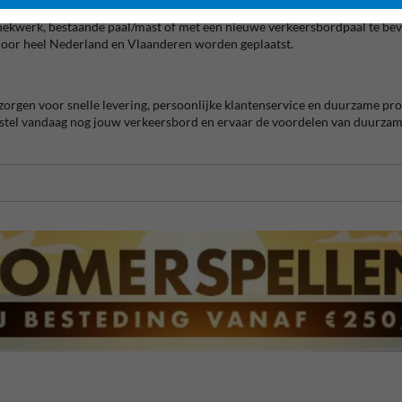
il je hulp bij het monteren en plaatsen van de installatie? Wij zijn er voo
kwerk, bestaande paal/mast of met een nieuwe verkeersbordpaal te bevest
door heel Nederland en Vlaanderen worden geplaatst.
 zorgen voor snelle levering, persoonlijke klantenservice en duurzame prod
Bestel vandaag nog jouw verkeersbord en ervaar de voordelen van duurzam