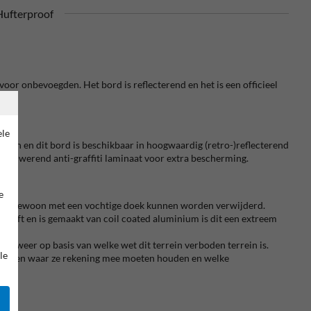
ufterproof
oor onbevoegden. Het bord is reflecterend en het is een officieel
ele
ngen en dit bord is beschikbaar in hoogwaardig (retro-)reflecterend
 UV-werend anti-graffiti laminaat voor extra bescherming.
e
raffiti gewoon met een vochtige doek kunnen worden verwijderd.
eeft en is gemaakt van coil coated aluminium is dit een extreem
het weer op basis van welke wet dit terrein verboden terrein is.
le
n weten waar ze rekening mee moeten houden en welke