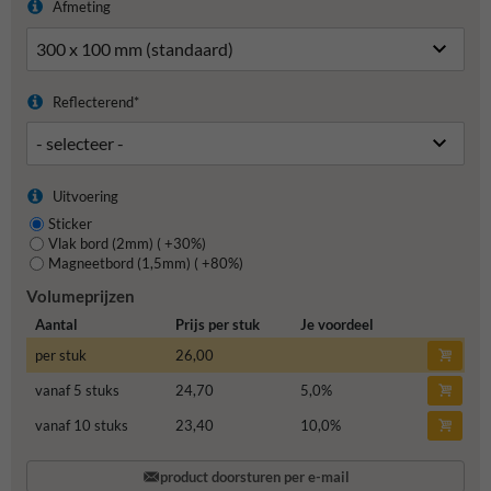
Afmeting
Reflecterend*
Uitvoering
Sticker
Vlak bord (2mm) ( +30%)
Magneetbord (1,5mm) ( +80%)
Volumeprijzen
Aantal
Prijs per stuk
Je voordeel
per stuk
26,00
vanaf 5 stuks
24,70
5,0
%
vanaf 10 stuks
23,40
10,0
%
product doorsturen per e-mail