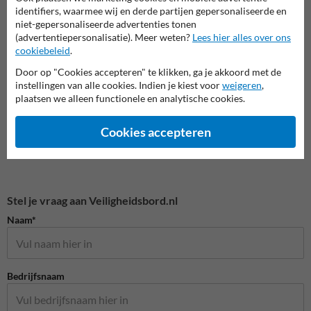
identifiers, waarmee wij en derde partijen gepersonaliseerde en
Reddingspictogrammen
Verbodspictogrammen
Gebod
niet-gepersonaliseerde advertenties tonen
(advertentiepersonalisatie). Meer weten?
Lees hier alles over ons
cookiebeleid
.
Veiligheidspictogrammen
Door op "Cookies accepteren" te klikken, ga je akkoord met de
instellingen van alle cookies. Indien je kiest voor
weigeren
,
plaatsen we alleen functionele en analytische cookies.
Cookies accepteren
Stel je vraag aan Veiligheidsbord.nl
Naam*
Bedrijfsnaam