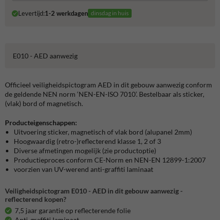
Levertijd:
1-2 werkdagen
dinsdag in huis
E010 - AED aanwezig
Officieel veiligheidspictogram AED in dit gebouw aanwezig conform
de geldende NEN norm ‘NEN-EN-ISO 7010’. Bestelbaar als sticker,
(vlak) bord of magnetisch.
Producteigenschappen:
Uitvoering sticker, magnetisch of vlak bord (alupanel 2mm)
Hoogwaardig (retro-)reflecterend klasse 1, 2 of 3
Diverse afmetingen mogelijk (zie productoptie)
Productieproces conform CE-Norm en NEN-EN 12899-1:2007
voorzien van UV-werend anti-graffiti laminaat
Veiligheidspictogram E010 - AED in dit gebouw aanwezig -
reflecterend kopen?
7,5 jaar garantie op reflecterende folie
Anti-graffiti laminaat