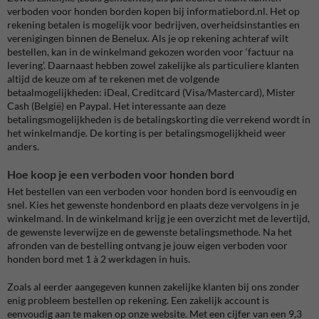
verboden voor honden borden kopen bij informatiebord.nl. Het op
rekening betalen is mogelijk voor bedrijven, overheidsinstanties en
verenigingen binnen de Benelux. Als je op rekening achteraf wilt
bestellen, kan in de winkelmand gekozen worden voor ‘factuur na
levering’. Daarnaast hebben zowel zakelijke als particuliere klanten
altijd de keuze om af te rekenen met de volgende
betaalmogelijkheden: iDeal, Creditcard (Visa/Mastercard), Mister
Cash (België) en Paypal. Het interessante aan deze
betalingsmogelijkheden is de betalingskorting die verrekend wordt in
het winkelmandje. De korting is per betalingsmogelijkheid weer
anders.
Hoe koop je een verboden voor honden bord
Het bestellen van een verboden voor honden bord is eenvoudig en
snel. Kies het gewenste hondenbord en plaats deze vervolgens in je
winkelmand. In de winkelmand krijg je een overzicht met de levertijd,
de gewenste leverwijze en de gewenste betalingsmethode. Na het
afronden van de bestelling ontvang je jouw eigen verboden voor
honden bord met 1 à 2 werkdagen in huis.
Zoals al eerder aangegeven kunnen zakelijke klanten bij ons zonder
enig probleem bestellen op rekening. Een zakelijk account is
eenvoudig aan te maken op onze website. Met een cijfer van een 9,3