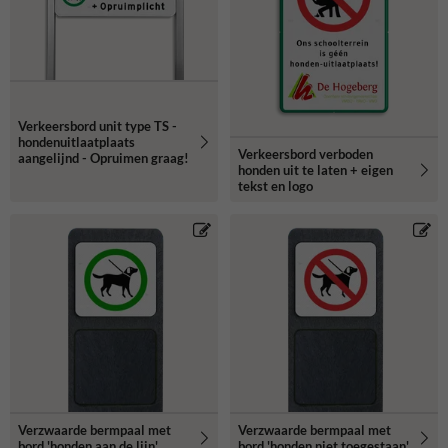
Verkeersbord unit type TS -
hondenuitlaatplaats
Verkeersbord verboden
aangelijnd - Opruimen graag!
honden uit te laten + eigen
tekst en logo
Verzwaarde bermpaal met
Verzwaarde bermpaal met
bord 'honden aan de lijn'
bord 'honden niet toegestaan'