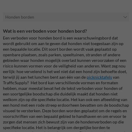
Honden borden
Wat is een verboden voor honden bord?
Een verboden voor honden bord is een waarschuwingsbord dat
wordt gebruikt om aan te geven dat honden niet toegestaan zijn op
een bepaalde locatie. Dit soort borden wordt vaak geplaatst op
openbare plaatsen, zoals parken, speeltuinen, stranden of andere
gebieden waar honden mogelijk overlast kunnen veroorzaken of een
risico kunnen vormen voor de veiligheid van anderen. Want zeg nou
eerlijk: hoe vervelend is het wel niet dat een hond zijn behoefte doet,
terwijl jij aan het lunchen bent aan één van de
picknicktafels
van
TrafficSupply? Het bord kan verschillende vormen en formaten
hebben, maar meestal bevat het de tekst verboden voor honden of
een soortgelijke boodschap die duidelijk maakt dat honden niet
welkom zijn op die specifieke locatie. Het kan ook een afbeelding van
een hond met een rode streep erdoorheen bevatten om de boodschap
visueel te versterken. Deze borden worden geplaatst om de regels en
voorschriften van een bepaald gebied te handhaven en om ervoor te
zorgen dat mensen zich bewust zijn van de hondenverboden op die
specifieke locatie. Het is belangrijk om dergelijke borden te