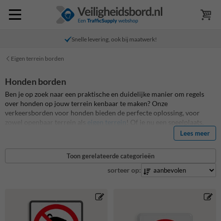
Snelle levering, ook bij maatwerk!
Eigen terrein borden
Honden borden
Ben je op zoek naar een praktische en duidelijke manier om regels
over honden op jouw terrein kenbaar te maken? Onze
verkeersborden voor honden bieden de perfecte oplossing, voor
zowel openbaar terrein als
eigen terrein
! Of je nu een speelplaats,
park, of bedrijfsterrein wilt beveiligen, deze borden zorgen ervoor
Lees meer
dat de regels voor iedereen duidelijk zijn. Bij ons kun je deze borden
niet alleen kopen, maar ook volledig personaliseren, zodat ze perfect
Toon gerelateerde categorieën
aansluiten bij jouw situatie. Onze honden borden zijn in de meeste
gevallen uitgevoerd als echt verkeersbord met dubbel omgezette
sorteer op:
rand, tenzij anders vermeld. Ook zijn onze honden bord altijd
reflecterend en voorzien van een duurzaam UV-bestendig anti-graffiti
laminaat.