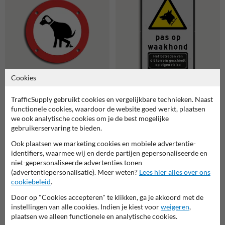
Cookies
Vlak reflecterend bord
Waarschuwingsbord Pas op
TrafficSupply gebruikt cookies en vergelijkbare technieken. Naast
Ø100mm hier honden laten
Waakhond, terrein betreden
functionele cookies, waardoor de website goed werkt, plaatsen
poepen verboden
op eigen risico
we ook analytische cookies om je de best mogelijke
gebruikerservaring te bieden.
Ook plaatsen we marketing cookies en mobiele advertentie-
Gerelateerde producten
identifiers, waarmee wij en derde partijen gepersonaliseerde en
niet-gepersonaliseerde advertenties tonen
(advertentiepersonalisatie). Meer weten?
Lees hier alles over ons
cookiebeleid
.
Door op "Cookies accepteren" te klikken, ga je akkoord met de
instellingen van alle cookies. Indien je kiest voor
weigeren
,
plaatsen we alleen functionele en analytische cookies.