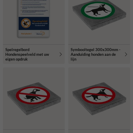
Spelregelbord
Symbooltegel 300x300mm -
Hondenspeelveld met uw
Aanduiding honden aan de
eigen opdruk
lijn