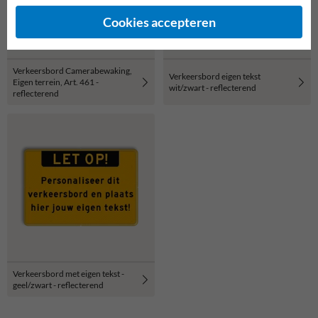
Cookies accepteren
Verkeersbord Camerabewaking,
Verkeersbord eigen tekst
Eigen terrein, Art. 461 -
wit/zwart - reflecterend
reflecterend
Verkeersbord met eigen tekst -
geel/zwart - reflecterend