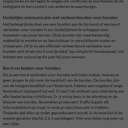
respecteren en de regels te volgen om conflicten te voorkomen en de
veiligheid en het comfort van anderen te waarborgen.
Duidelijke communicatie met verkeersborden voor honden
Het belangrijkste doel van een honden aan de lijn bord of een bord
verboden voor honden is om duidelijkheid te scheppen voor
bezoekers van jouw terrein. Onze borden zijn weerbestendig,
makkelijk te monteren en beschikbaar in verschillende maten en
ontwerpen. Of je nu een officieel verkeersbord verboden voor
honden wilt of een bord met de tekst “opruimplicht hondenpoep”, wij
hebben een oplossing die past bij jouw wensen.
Bord verboden voor honden
Als je een bord verboden voor honden wilt laten maken, hoeven er
geen zorgen te zijn over de kwaliteit van de borden. De borden zijn
van de hoogste kwaliteit van Nederland, hebben een ongekend lange
levensduur (oplopend tot wel 15 jaar!) en voldoen qua uitstraling aan
alle Nederlandse richtlijnen. Er is volop keus in de afmeting en de
kleuren van borden. Bovendien produceert TrafficSupply elk
informatiebord op maat, in onze productielocatie in Hattem.
Ondanks dat alles op order geproduceerd wordt, is de levertijd in de
meeste gevallen slechts 2 à 3 werkdagen! Alle voordelen nog even op
een rijtje: