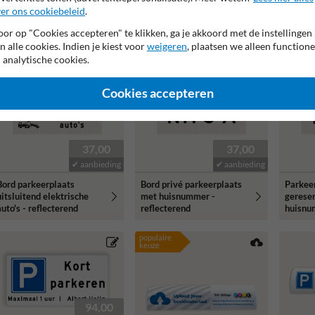
gereserveerd met logo -
gerese
er ons cookiebeleid
.
reflecterend
bedrijf
reflect
or op "Cookies accepteren" te klikken, ga je akkoord met de instellingen
n alle cookies. Indien je kiest voor
weigeren
, plaatsen we alleen functione
 analytische cookies.
Cookies accepteren
37,00
37,00
✔ aanbieding
✔ aanbieding
Bord parkeerplaats
Bord privé parkeerplaats
Parkee
uitsluitend elektrische
met huisnummer -
gerese
auto's - reflecterend
reflecterend
huisnu
reflect
populaire
keuze
94,00