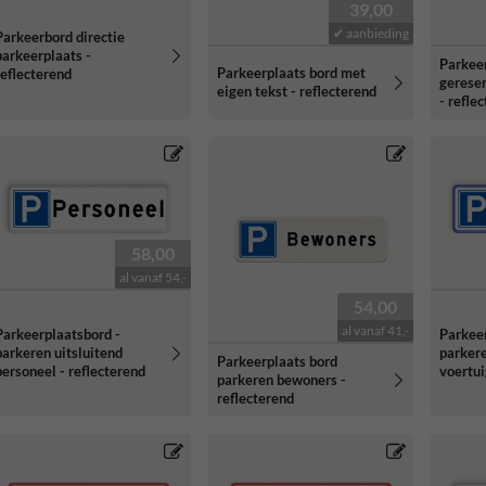
39,00
✔ aanbieding
Parkeerbord directie
parkeerplaats -
Parkee
Parkeerplaats bord met
reflecterend
gerese
eigen tekst - reflecterend
- refle
58,00
al vanaf 54,-
54,00
al vanaf 41,-
Parkeerplaatsbord -
Parkeer
parkeren uitsluitend
parkere
Parkeerplaats bord
personeel - reflecterend
voertui
parkeren bewoners -
reflecterend