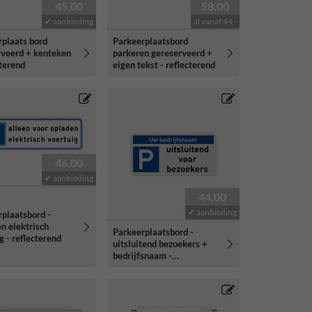
45,00
58,00
✔ aanbieding
al vanaf 44,-
rplaats bord
Parkeerplaatsbord
rveerd + kenteken
parkeren gereserveerd +
cterend
eigen tekst - reflecterend
46,00
✔ aanbieding
44,00
✔ aanbieding
plaatsbord -
n elektrisch
Parkeerplaatsbord -
g - reflecterend
uitsluitend bezoekers +
bedrijfsnaam -
reflecterend