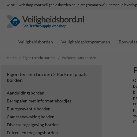
Nr. 1 webshop voor veiligheidsborden en -pictogrammen
Supersnelle levering
Veiligheidsborden
Veiligheidspictogrammen
Bouwplaa
Home
Eigen terrein borden
Parkeerplaats borden
P
Eigen terrein borden > Parkeerplaats
borden
Op
be
bi
Aanduidingsborden
pa
Bermpalen met informatiebordjes
ee
Buurtpreventie borden
pa
vo
Camerabewaking borden
mo
Diverse regelgeving borden
Entree- en toegangsborden