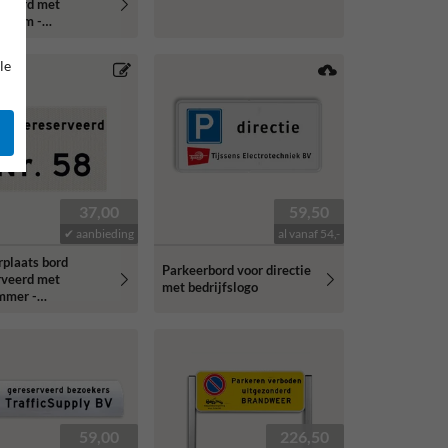
rveerd met
snaam -
erend
le
37,00
59,50
✔ aanbieding
al vanaf 54,-
rplaats bord
Parkeerbord voor directie
rveerd met
met bedrijfslogo
mmer -
erend
59,00
226,50