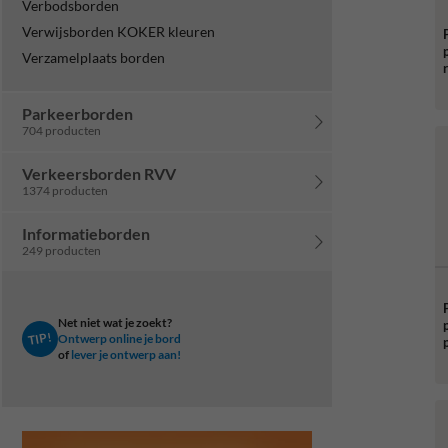
Verbodsborden
Verwijsborden KOKER kleuren
Verzamelplaats borden
Parkeerborden
704 producten
Verkeersborden RVV
1374 producten
Informatieborden
249 producten
Net niet wat je zoekt?
TIP!
Ontwerp online je bord
of
lever je ontwerp aan!