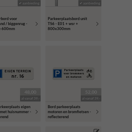
✔ aanbieding
✔ aanbieding
rbord voor
Parkeerplaatsbord unit
nd / biggenrug -
TS6 - E01 + wsr +
te 600mm
800x300mm
48,00
52,00
al vanaf 39,-
al vanaf 39,-
rkeerplaats eigen
Bord parkeerplaats
n met huisnummer -
motoren en bromfietsen -
erend
reflecterend