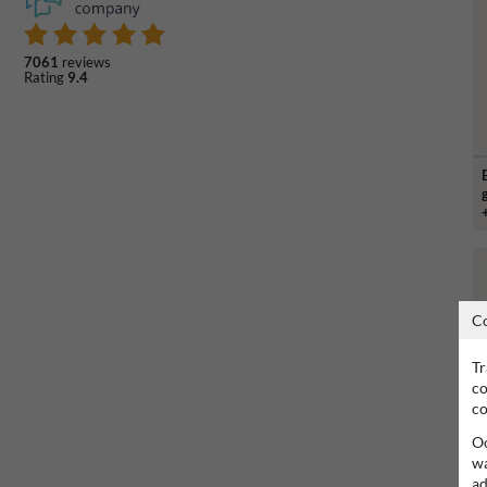
7061
reviews
Rating
9.4
C
Tr
co
co
Oo
wa
ad