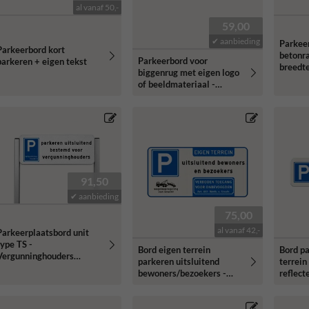
al vanaf 50,-
59,00
✔ aanbieding
Parkee
Parkeerbord kort
betonra
Parkeerbord voor
parkeren + eigen tekst
breed
biggenrug met eigen logo
of beeldmateriaal -
breedte 600mm
91,50
✔ aanbieding
75,00
al vanaf 42,-
Parkeerplaatsbord unit
type TS -
Bord eigen terrein
Bord pa
Vergunninghouders
parkeren uitsluitend
terrei
parkeerplaats
bewoners/bezoekers -
reflect
reflecterend