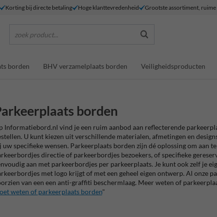
Korting bij directe betaling
Hoge klanttevredenheid
Grootste assortiment, ruim
zoek product...
ts borden
BHV verzamelplaats borden
Veiligheidsproducten
arkeerplaats borden
 Informatiebord.nl vind je een ruim aanbod aan reflecterende parkeerpl
stellen. U kunt kiezen uit verschillende materialen, afmetingen en designs
j uw specifieke wensen. Parkeerplaats borden zijn dé oplossing om aan t
rkeerbordjes directie of parkeerbordjes bezoekers, of specifieke gereser
nvoudig aan met parkeerbordjes per parkeerplaats. Je kunt ook zelf je ei
rkeerbordjes met logo krijgt of met een geheel eigen ontwerp. Al onze pa
orzien van een een anti-graffiti beschermlaag. Meer weten of parkeerplaat
et weten of parkeerplaats borden
"