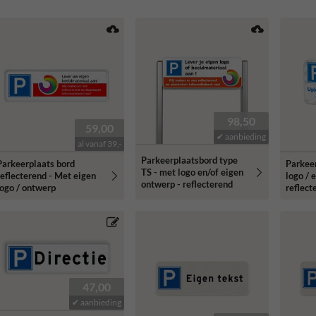
98,50
59,00
✔ aanbieding
al vanaf 39,-
Parkeerplaatsbord type
Parkeerplaats bord
Parkee
TS - met logo en/of eigen
reflecterend - Met eigen
logo / 
ontwerp - reflecterend
logo / ontwerp
reflect
47,00
✔ aanbieding