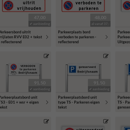
47,00
48,00
✔ aanbieding
al vanaf 37,-
Verkeersbord uitrit
Parkeerplaats bord
Parkeer
vrijlaten RVV E02 + tekst
verboden te parkeren -
Parkee
- reflecterend
reflecterend
Uitgez
91,50
91,50
✔ aanbieding
✔ aanbieding
Parkeerplaatsbord unit
Parkeerplaatsbord unit
Parkeer
TS3 - E01 + wsr + eigen
type TS - Parkeren eigen
TS - Pa
tekst
tekst
gerese
bezoek
+ bedri
reflect