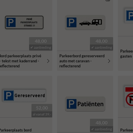
48,00
48,00
✔ aanbieding
✔ aanbieding
Parkee
Bord parkeerplaats privé
Parkeerbord gereserveerd
gasten 
+ tekst met kaderrand -
auto met caravan -
reflecterend
reflecterend
52,00
al vanaf 39,-
48,00
✔ aanbieding
Parkeerplaats bord
Parkeer