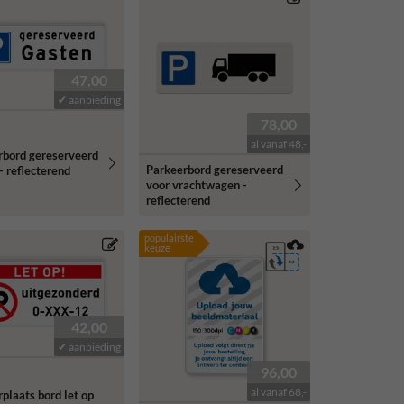
47,00
✔ aanbieding
78,00
al vanaf 48,-
rbord gereserveerd
Parkeerbord gereserveerd
- reflecterend
voor vrachtwagen -
reflecterend
populairste
keuze
42,00
✔ aanbieding
96,00
al vanaf 68,-
plaats bord let op