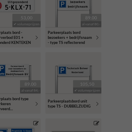
53,00
89,00
✔ volumeprijzen
al vanaf 80,-
plaats bord -
Parkeerplaats bord
rverbod E01 +
bezoekers + bedrijfsnaam
onderd KENTEKEN
- type TS reflecterend
89,00
105,50
al vanaf 84,-
✔ volumeprijzen
plaats bord type
Parkeerplaatsbord unit
rkeren
type TS - DUBBELZIJDIG
rveerd
ers/medewerkers
jfsnaam -
erend