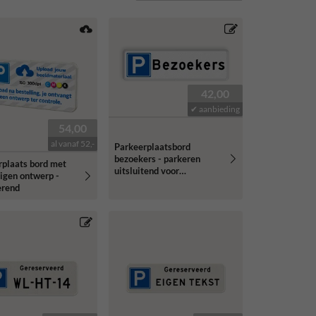
42,00
✔ aanbieding
54,00
al vanaf 52,-
Parkeerplaatsbord
bezoekers - parkeren
rplaats bord met
uitsluitend voor
eigen ontwerp -
bezoekers - reflecterend
erend