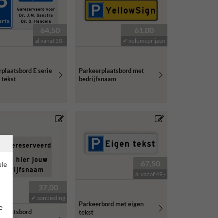
64,50
61,00
al vanaf 50,-
✔ volumeprijzen
plaatsbord E serie
Parkeerplaatsbord met
 tekst
bedrijfsnaam
67,50
ele
al vanaf 49,-
37,00
✔ aanbieding
Parkeerbord met eigen
e
rplaatsbord
tekst