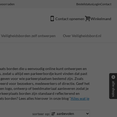
e voorraden
Bestelstatus
Login
Contact
Contact opnemen
Winkelmand
Veiligheidsborden zelf ontwerpen
Over Veiligheidsbord.nl
aats borden die u eenvoudig online kunt ontwerpen en
, zodat u altijd een parkeerbordje kunt vinden dat past
e geven voor wie parkeerplaatsen bestemd zijn. Zoals
alle shops
veerd voor bezoekers, medewerkers of directie. Geef het
gen logo, ontwerp of beeldmateriaal aanleveren zodat je
rkeerplaats borden zijn standaard reflecterend en
s borden? Lees alles hierover in onze blog "
Alles wat je
sorteer op: