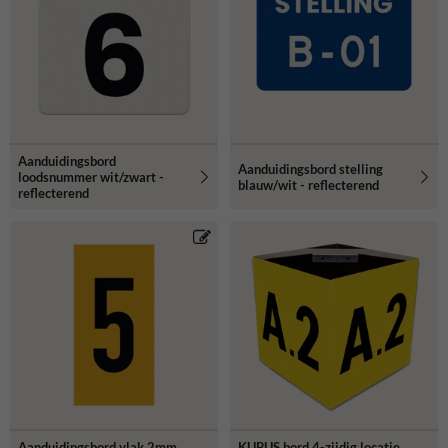
Aanduidingsbord
Aanduidingsbord stelling
loodsnummer wit/zwart -
blauw/wit - reflecterend
reflecterend
Aanduidingsbord vlak 2mm
KUBUS bord 4-zijdig locatie