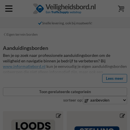
Snelle levering, ook bij maatwerk!
Eigen terrein borden
Aanduidingsborden
Ben je op zoek naar professionele aanduidingsborden om de
veiligheid en navigatie binnen je bedrijf te verbeteren? Bij
www.informatiebord.nl
kun je eenvoudig je eigen aanduidingsborden
ontwerpen die niet alleen informatief zijn, maar ook een
professionele uitstraling hebben. Of het nu gaat om het aanduiden
Lees meer
van parkeerplaatsen, nooduitgangen of interne routes, onze borden
bieden de oplossing die je nodig hebt.
Toon gerelateerde categorieën
sorteer op: