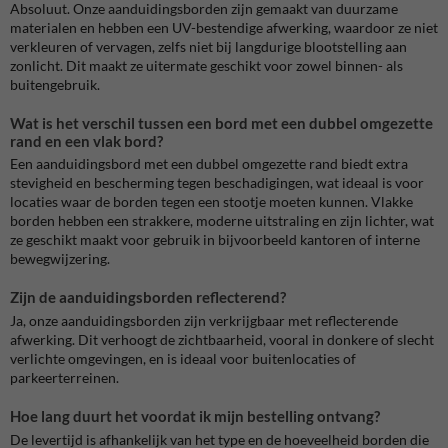
Absoluut. Onze aanduidingsborden zijn gemaakt van duurzame
materialen en hebben een UV-bestendige afwerking, waardoor ze niet
verkleuren of vervagen, zelfs niet bij langdurige blootstelling aan
zonlicht. Dit maakt ze uitermate geschikt voor zowel binnen- als
buitengebruik.
Wat is het verschil tussen een bord met een dubbel omgezette
rand en een vlak bord?
Een aanduidingsbord met een dubbel omgezette rand biedt extra
stevigheid en bescherming tegen beschadigingen, wat ideaal is voor
locaties waar de borden tegen een stootje moeten kunnen. Vlakke
borden hebben een strakkere, moderne uitstraling en zijn lichter, wat
ze geschikt maakt voor gebruik in bijvoorbeeld kantoren of interne
bewegwijzering.
Zijn de aanduidingsborden reflecterend?
Ja, onze aanduidingsborden zijn verkrijgbaar met reflecterende
afwerking. Dit verhoogt de zichtbaarheid, vooral in donkere of slecht
verlichte omgevingen, en is ideaal voor buitenlocaties of
parkeerterreinen.
Hoe lang duurt het voordat ik mijn bestelling ontvang?
De levertijd is afhankelijk van het type en de hoeveelheid borden die