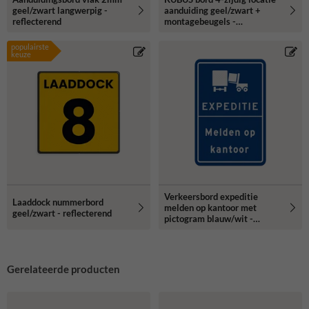
geel/zwart langwerpig -
aanduiding geel/zwart +
reflecterend
montagebeugels -
reflecterend
populairste
keuze
Verkeersbord expeditie
Laaddock nummerbord
melden op kantoor met
geel/zwart - reflecterend
pictogram blauw/wit -
reflecterend
Gerelateerde producten