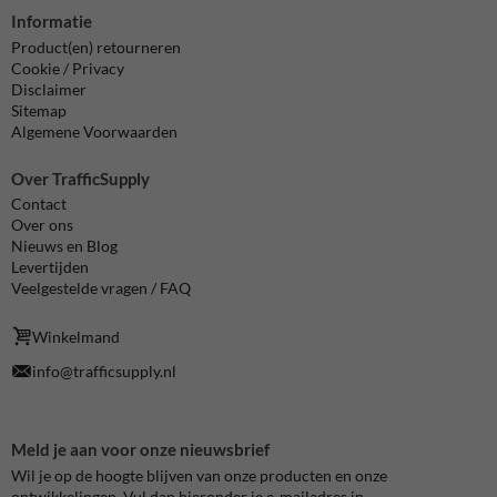
Informatie
Product(en) retourneren
Cookie / Privacy
Disclaimer
Sitemap
Algemene Voorwaarden
Over TrafficSupply
Contact
Over ons
Nieuws en Blog
Levertijden
Veelgestelde vragen / FAQ
Winkelmand
info@trafficsupply.nl
Meld je aan voor onze nieuwsbrief
Wil je op de hoogte blijven van onze producten en onze
ontwikkelingen. Vul dan hieronder je e-mailadres in.