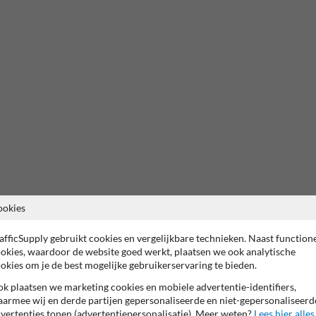
ookies
afficSupply gebruikt cookies en vergelijkbare technieken. Naast function
okies, waardoor de website goed werkt, plaatsen we ook analytische
okies om je de best mogelijke gebruikerservaring te bieden.
k plaatsen we marketing cookies en mobiele advertentie-identifiers,
armee wij en derde partijen gepersonaliseerde en niet-gepersonaliseerd
vertenties tonen (advertentiepersonalisatie). Meer weten?
Lees hier alles