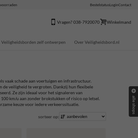
e voorraden
Bestelstatus
Login
Contact
Vragen? 038-7920070
Winkelmand
Veiligheidsborden zelf ontwerpen
Over Veiligheidsbord.nl
ls vaak schade aan voertuigen en infrastructuur.
de veiligheid te vergroten. Dankzij hun flexibele
erd. Ze zijn ideaal voor het signaleren van
alle shops
100 km/u aan zonder brokstukken of risico op letsel.
rzame keuze voor iedere verkeerssituatie.
sorteer op: