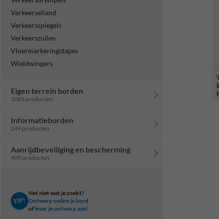
Verkeerseiland
Verkeersspiegels
Verkeerszuilen
Vloermarkeringstapes
Wieldwingers
Eigen terrein borden
f
1083 producten
Informatieborden
249 producten
Aanrijdbeveiliging en bescherming
409 producten
Net niet wat je zoekt?
TIP!
Ontwerp online je bord
of
lever je ontwerp aan!