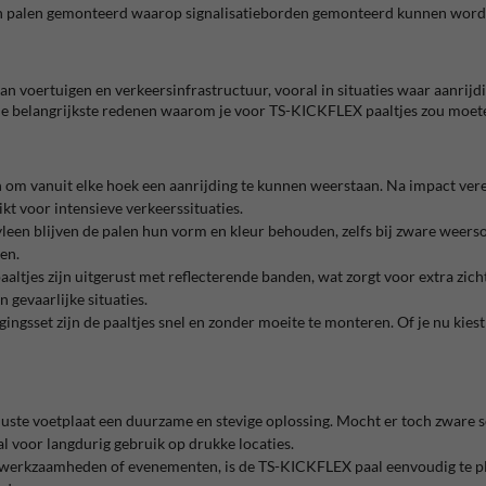
en palen gemonteerd waarop signalisatieborden gemonteerd kunnen word
an voertuigen en verkeersinfrastructuur, vooral in situaties waar aanri
 de belangrijkste redenen waarom je voor TS-KICKFLEX paaltjes zou moet
om vanuit elke hoek een aanrijding te kunnen weerstaan. Na impact veren z
t voor intensieve verkeerssituaties.
een blijven de palen hun vorm en kleur behouden, zelfs bij zware weerso
en.
altjes zijn uitgerust met reflecterende banden, wat zorgt voor extra zicht
 gevaarlijke situaties.
ingsset zijn de paaltjes snel en zonder moeite te monteren. Of je nu kiest 
robuuste voetplaat een duurzame en stevige oplossing. Mocht er toch zwa
l voor langdurig gebruik op drukke locaties.
 wegwerkzaamheden of evenementen, is de TS-KICKFLEX paal eenvoudig te 