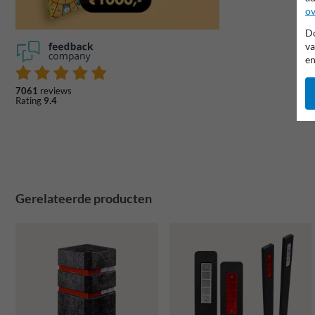
ov
Do
va
en
7061
reviews
Rating
9.4
Gerelateerde producten