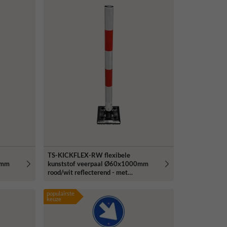
TS-KICKFLEX-RW flexibele
0mm
kunststof veerpaal Ø60x1000mm
rood/wit reflecterend - met
veermechanisme
populairste
keuze