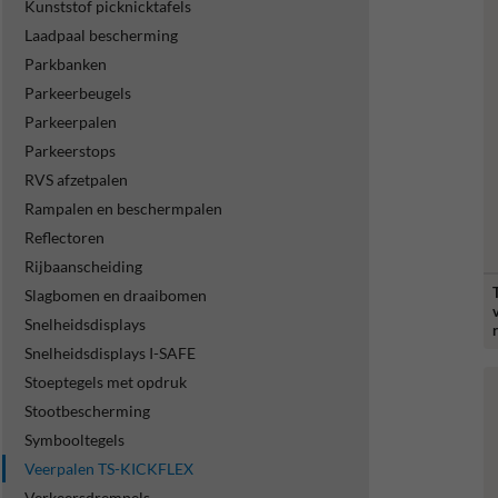
Kunststof picknicktafels
Laadpaal bescherming
Parkbanken
Parkeerbeugels
Parkeerpalen
Parkeerstops
RVS afzetpalen
Rampalen en beschermpalen
Reflectoren
Rijbaanscheiding
Slagbomen en draaibomen
Snelheidsdisplays
Snelheidsdisplays I-SAFE
Stoeptegels met opdruk
Stootbescherming
Symbooltegels
Veerpalen TS-KICKFLEX
Verkeersdrempels