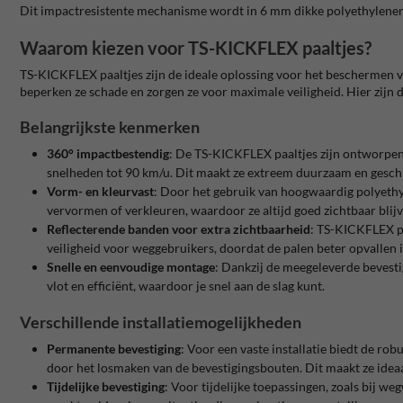
Dit impactresistente mechanisme wordt in 6 mm dikke polyethylen
Waarom kiezen voor TS-KICKFLEX paaltjes?
TS-KICKFLEX paaltjes zijn de ideale oplossing voor het beschermen v
beperken ze schade en zorgen ze voor maximale veiligheid. Hier zijn
Belangrijkste kenmerken
360° impactbestendig
: De TS-KICKFLEX paaltjes zijn ontworpen 
snelheden tot 90 km/u. Dit maakt ze extreem duurzaam en geschik
Vorm- en kleurvast
: Door het gebruik van hoogwaardig polyethyl
vervormen of verkleuren, waardoor ze altijd goed zichtbaar blijv
Reflecterende banden voor extra zichtbaarheid
: TS-KICKFLEX pa
veiligheid voor weggebruikers, doordat de palen beter opvallen in
Snelle en eenvoudige montage
: Dankzij de meegeleverde bevestig
vlot en efficiënt, waardoor je snel aan de slag kunt.
Verschillende installatiemogelijkheden
Permanente bevestiging
: Voor een vaste installatie biedt de 
door het losmaken van de bevestigingsbouten. Dit maakt ze ideaa
Tijdelijke bevestiging
: Voor tijdelijke toepassingen, zoals bij