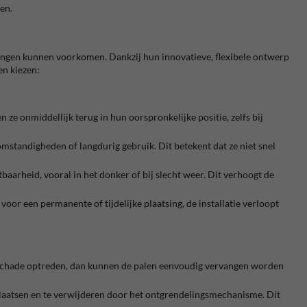
en.
jdingen kunnen voorkomen. Dankzij hun innovatieve, flexibele ontwerp
en kiezen:
e onmiddellijk terug in hun oorspronkelijke positie, zelfs bij
mstandigheden of langdurig gebruik. Dit betekent dat ze niet snel
baarheid, vooral in het donker of bij slecht weer. Dit verhoogt de
voor een permanente of tijdelijke plaatsing, de installatie verloopt
re schade optreden, dan kunnen de palen eenvoudig vervangen worden
plaatsen en te verwijderen door het ontgrendelingsmechanisme. Dit