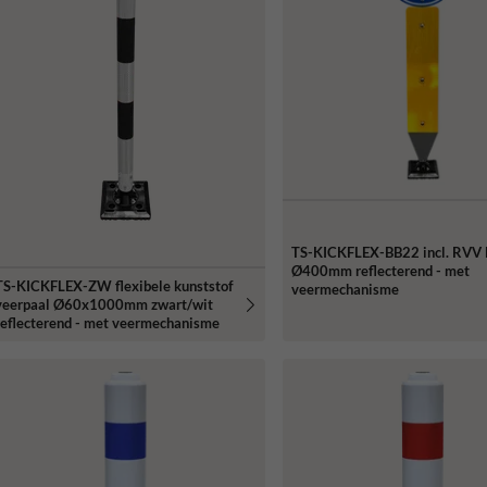
TS-KICKFLEX-BB22 incl. RVV
Ø400mm reflecterend - met
TS-KICKFLEX-ZW flexibele kunststof
veermechanisme
veerpaal Ø60x1000mm zwart/wit
reflecterend - met veermechanisme