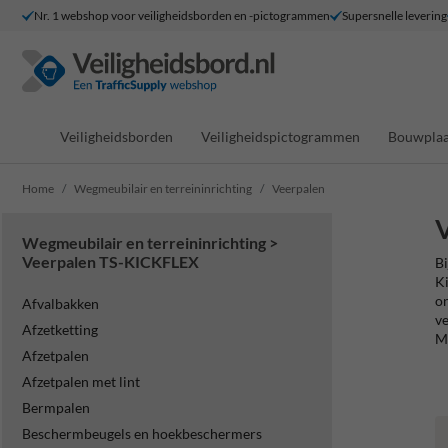
Nr. 1 webshop voor veiligheidsborden en -pictogrammen
Supersnelle levering
Veiligheidsborden
Veiligheidspictogrammen
Bouwplaa
Home
Wegmeubilair en terreininrichting
Veerpalen
Wegmeubilair en terreininrichting >
Veerpalen TS-KICKFLEX
Bi
Ki
on
Afvalbakken
ve
Afzetketting
Me
Afzetpalen
Afzetpalen met lint
Bermpalen
Beschermbeugels en hoekbeschermers