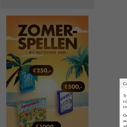
C
Tr
co
co
Oo
wa
ad