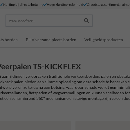
Korting bij directe betaling
Hoge klanttevredenheid
Grootste assortiment, ruim
zoek product...
ts borden
BHV verzamelplaats borden
Veiligheidsproducten
Veerpalen TS-KICKFLEX
j aanrijdingen veroorzaken traditionele verkeersborden, palen en obstake
ckback palen bieden een slimme oplossing om deze schade te beperken en 
twerp veren ze terug na een botsing, waardoor schade wordt geminimalise
rkeerseilanden, fietspaden of wegversmallingen en kunnen snelheden tot 
t een scharnierend 360° mechanisme en stevige montage zijn ze een duu