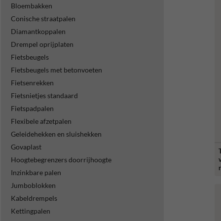
Bloembakken
Conische straatpalen
Diamantkoppalen
Drempel oprijplaten
Fietsbeugels
Fietsbeugels met betonvoeten
Fietsenrekken
Fietsnietjes standaard
Fietspadpalen
Flexibele afzetpalen
Geleidehekken en sluishekken
Govaplast
Hoogtebegrenzers doorrijhoogte
Inzinkbare palen
Jumboblokken
Kabeldrempels
Kettingpalen