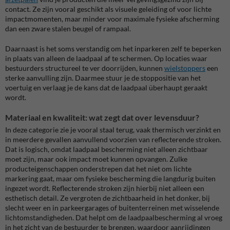
contact. Ze zijn vooral geschikt als visuele geleiding of voor lichte
impactmomenten, maar minder voor maximale fysieke afscherming
dan een zware stalen beugel of rampaal.
Daarnaast is het soms verstandig om het inparkeren zelf te beperken
in plaats van alleen de laadpaal af te schermen. Op locaties waar
bestuurders structureel te ver doorrijden, kunnen
wielstoppers
een
sterke aanvulling zijn. Daarmee stuur je de stoppositie van het
voertuig en verlaag je de kans dat de laadpaal überhaupt geraakt
wordt.
Materiaal en kwaliteit: wat zegt dat over levensduur?
In deze categorie zie je vooral staal terug, vaak thermisch verzinkt en
in meerdere gevallen aanvullend voorzien van reflecterende stroken.
Dat is logisch, omdat laadpaal bescherming niet alleen zichtbaar
moet zijn, maar ook impact moet kunnen opvangen. Zulke
producteigenschappen onderstrepen dat het niet om lichte
markering gaat, maar om fysieke bescherming die langdurig buiten
ingezet wordt. Reflecterende stroken zijn hierbij niet alleen een
esthetisch detail. Ze vergroten de zichtbaarheid in het donker, bij
slecht weer en in parkeergarages of buitenterreinen met wisselende
lichtomstandigheden. Dat helpt om de laadpaalbescherming al vroeg
in het zicht van de bestuurder te brengen, waardoor aanrijdingen