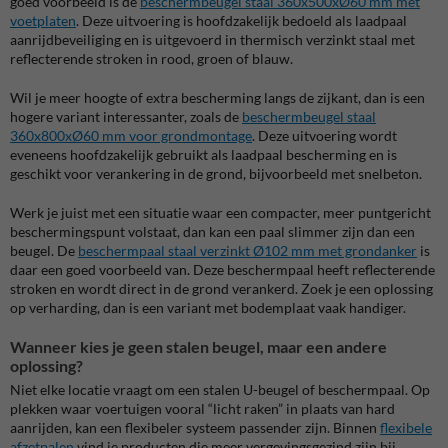
goed voorbeeld is de
beschermbeugel staal 360x500xØ60 mm met
voetplaten
. Deze uitvoering is hoofdzakelijk bedoeld als laadpaal
aanrijdbeveiliging en is uitgevoerd in thermisch verzinkt staal met
reflecterende stroken in rood, groen of blauw.
Wil je meer hoogte of extra bescherming langs de zijkant, dan is een
hogere variant interessanter, zoals de
beschermbeugel staal
360x800xØ60 mm voor grondmontage
. Deze uitvoering wordt
eveneens hoofdzakelijk gebruikt als laadpaal bescherming en is
geschikt voor verankering in de grond, bijvoorbeeld met snelbeton.
Werk je juist met een situatie waar een compacter, meer puntgericht
beschermingspunt volstaat, dan kan een paal slimmer zijn dan een
beugel. De
beschermpaal staal verzinkt Ø102 mm met grondanker
is
daar een goed voorbeeld van. Deze beschermpaal heeft reflecterende
stroken en wordt direct in de grond verankerd. Zoek je een oplossing
op verharding, dan is een variant met bodemplaat vaak handiger.
Wanneer kies je geen stalen beugel, maar een andere
oplossing?
Niet elke locatie vraagt om een stalen U-beugel of beschermpaal. Op
plekken waar voertuigen vooral “licht raken” in plaats van hard
aanrijden, kan een flexibeler systeem passender zijn. Binnen
flexibele
afzetpalen
vind je producten die meer vergevingsgezind zijn bij