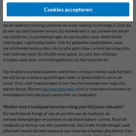
beperken en toch goed zichtbaar wilt blijven.
Cookies accepteren
Waar gebruik je laadpaal bescherming het meest?
Laadpaal bescherming is vooral relevant op locaties waar auto’s dicht
op de laadvoorziening parkeren en waar weinig foutmarge is. Dat zie
je veel op bedrijventerreinen, bij winkelcentra, op parkeerterreinen
van kantoren, in parkeergarages en op locaties waar elektrische
voertuigen regelmatig laden. Ook bij gedeelde laadplekken, waar
verschillende bestuurders de locatie gebruiken, is bescherming slim:
niet iedereen kent de situatie even goed, en juist dan ontstaan
schades vaak door inschattingsfouten bij het inparkeren.
Op smallere parkeerplaatsen werkt een compact model vaak het best,
terwijl je op ruimere opstellingen meer vrijheid hebt in vorm en
maat. Voor veel toepassingen is een beschermbeugel een logische
eerste keuze. Binnen
beschermbeugels
vind je meerdere formaten en
montagevormen die goed aansluiten op laadpalen.
Welke soort laadpaal bescherming past bij jouw situatie?
De beste keuze hangt af van de positie van de laadpaal, de
verkeersbewegingen eromheen en de beschikbare ruimte. Staat de
laadpaal op de kop van een parkeervak, dan is een brede beugel vaak
effectief omdat die het laadpunt aan meerdere kanten afschermt. Een