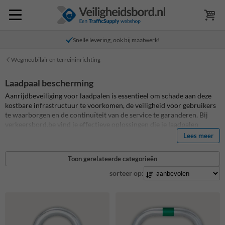
Snelle levering, ook bij maatwerk!
Wegmeubilair en terreininrichting
Laadpaal bescherming
Aanrijdbeveiliging voor laadpalen is essentieel om schade aan deze
kostbare infrastructuur te voorkomen, de veiligheid voor gebruikers
te waarborgen en de continuïteit van de service te garanderen. Bij
verkeersbord.be vind je effectieve oplossingen die je laadpalen
beschermen tegen voertuigen, dure reparaties vermijden en de
Lees meer
betrouwbaarheid van je laadinfrastructuur verhogen. Bestel
eenvoudig online beschermbeugels voor het beschermen van jouw
Toon gerelateerde categorieën
laadpalen.
sorteer op: