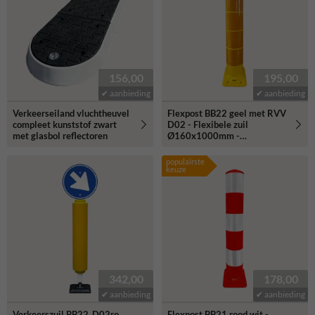
tijdelijke of permanente verkeerssituaties, je kunt rekenen op een
hoogwaardige verkeersoplossing die veiligheid en flexibiliteit biedt.
156,00
195,00
✔ aanbieding
✔ aanbieding
Verkeerseiland vluchtheuvel
Flexpost BB22 geel met RVV
compleet kunststof zwart
D02 - Flexibele zuil
met glasbol reflectoren
Ø160x1000mm -
reflecterend klasse 3
populairste
keuze
342,00
178,00
✔ aanbieding
✔ aanbieding
Verkeerszuil BB22_D02ro
Flexpost BB21 rood wit -