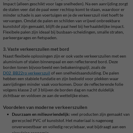
Impact (alleen geschikt voor lage snelheden). Na een aanrijding zorgt
de stalen veer dat de paal weer rechtop komt te staan, waardoor er
minder schade is aan voertuigen en je de verkeerszuil niet hoeft te
vervangen. Omdat de palen en schilden van vrijwel onbreekbare
kunststof zijn gemaakt, blijft de paal heel bij herhaaldelijke impact.
Flexibele palen zijn ideaal bij busbaan‑scheidingen, smalle straten,
parkeergarages en fietspaden.
3. Vaste verkeerszuilen met bord
Naast flexibele oplossingen zijn er ook vaste verkeerszuilen met een
aluminium of stalen binnenpaal en een reflecterend bord. Deze
borden tonen bijvoorbeeld een bebakeningspijl, zoals de
D02_BB22ro verkeerszuil
of een snelheidsaanduiding. De palen
hebben een stabiele fundatie en zijn bedoeld voor plekken waar
aanrijdingen minder vaak voorkomen. Door de reflecterende folie
volgens klasse 2 of 3 blijven de borden dag en nacht duidelijk
zichtbaar en voldoen ze aan de wettelijke eisen.
Voordelen van moderne verkeerszuilen
Duurzaam en milieuvriendelijk:
veel producten zijn gemaakt van
gerecycled PVC of kunststof. Het materiaal is nagenoeg
onverwoestbaar en volledig recyclebaar, wat bijdraagt aan een
circulaire economie.