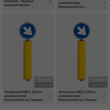
Ø160mm - Veerpaal
aluminium geel
kunststof flexibel -
fluorescerend incl.
reflecterend
Ø48/48mm deksels
135,00
158,00
✔ aanbieding
✔ aanbieding
Verkeerszuil BB22_D02ro -
Verkeerszuil BB22_D02ro -
aluminium geel
aluminium geel
fluorescerend incl. buispaal
fluorescerend incl. flespaal