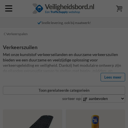
Snelle levering, ook bij maatwerk!
Verkeerspalen
Verkeerszuilen
Met onze kunststof verkeerseilanden en duurzame verkeerszuilen
bieden we een duurzame en veelzijdige oplossing voor
verkeersgeleiding en veiligheid. Dankzij het modulaire ontwerp zijn
de eilanden eenvoudig samen te stellen met begin-, midden- en
eindstukken, waardoor ze perfect geschikt zijn voor uiteenlopende
Lees meer
toepassingen zoals rijbaansplitsingen, snelheidsremming, en
vluchtheuvels. Voor vluchtheuvels zijn deze verkeerseilanden ideaal
Toon gerelateerde categorieën
in combinatie met een vluchtheuvelbord, waarmee je een duidelijke
en veilige oversteekplaats creëert. Door de glasbolreflectoren en
sorteer op:
opvallende afwerking zijn ze dag en nacht goed zichtbaar, terwijl het
gebruik van gerecycled PVC zorgt voor een milieuvriendelijke
oplossing. Met hun eenvoudige installatie, onderhoudsvrije karakter
en bescherming van het wegdek bieden onze verkeerseilanden de
perfecte mix van functionaliteit en duurzaamheid. Of het nu gaat om