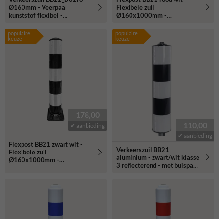
Ø160mm - Veerpaal
Flexibele zuil
kunststof flexibel -
Ø160x1000mm -
reflecterend
reflecterend klasse 3
populaire
populaire
keuze
keuze
178,00
110,00
✔ aanbieding
✔ aanbieding
Flexpost BB21 zwart wit -
Verkeerszuil BB21
Flexibele zuil
aluminium - zwart/wit klasse
Ø160x1000mm -
3 reflecterend - met buispaal
reflecterend klasse 3
48mm