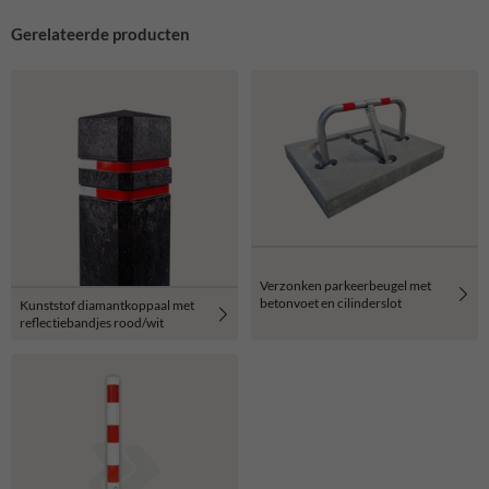
Gerelateerde producten
Verzonken parkeerbeugel met
betonvoet en cilinderslot
Kunststof diamantkoppaal met
reflectiebandjes rood/wit