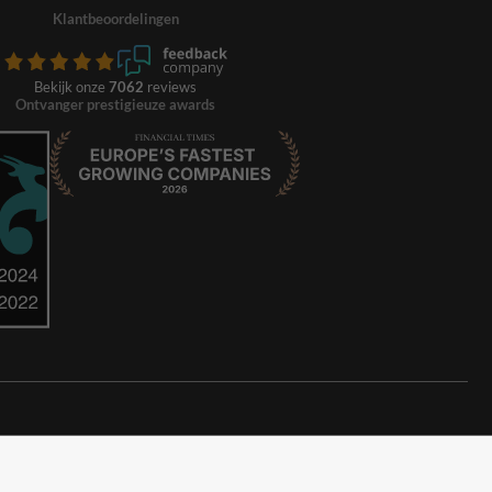
Klantbeoordelingen
Bekijk onze
7062
reviews
Ontvanger prestigieuze awards