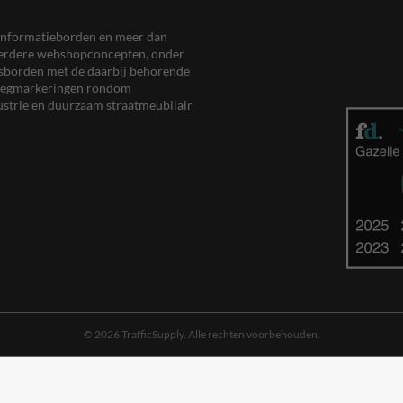
en informatieborden en meer dan
meerdere webshopconcepten, onder
eersborden met de daarbij behorende
, wegmarkeringen rondom
ustrie en duurzaam straatmeubilair
© 2026 TrafficSupply. Alle rechten voorbehouden.