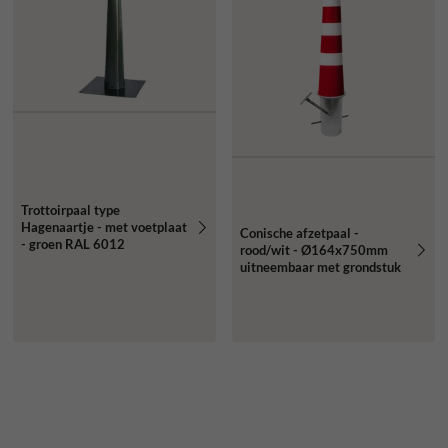
Trottoirpaal type
Hagenaartje - met voetplaat
Conische afzetpaal -
- groen RAL 6012
rood/wit - Ø164x750mm
uitneembaar met grondstuk