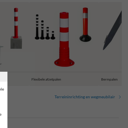
Flexibele afzetpalen
Bermpalen
ele
Terreininrichting en wegmeubilair
e