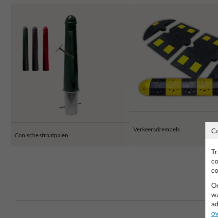
Verkeersdrempels
C
Conische straatpalen
Tr
co
co
Oo
wa
ad
ov