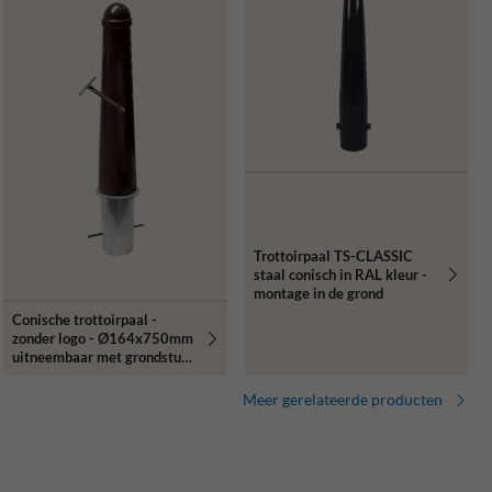
Trottoirpaal TS-CLASSIC
staal conisch in RAL kleur -
montage in de grond
Conische trottoirpaal -
zonder logo - Ø164x750mm
uitneembaar met grondstuk
- in RAL kleur
Meer gerelateerde producten