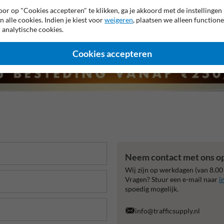
or op "Cookies accepteren" te klikken, ga je akkoord met de instellingen
n alle cookies. Indien je kiest voor
weigeren
, plaatsen we alleen functione
 analytische cookies.
Cookies accepteren
Neem contact met ons o
Wij zijn op werkdagen (van 8.00
Vragen? Stuur een e-mail naar
i
spoedig mogelijk.
info@trafficsupply.nl