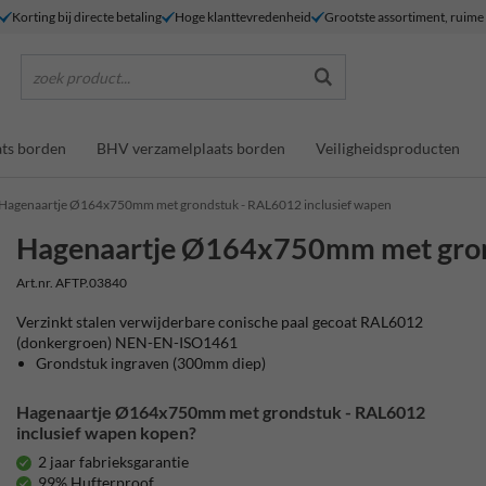
Korting bij directe betaling
Hoge klanttevredenheid
Grootste assortiment, ruim
zoek product...
ts borden
BHV verzamelplaats borden
Veiligheidsproducten
Hagenaartje Ø164x750mm met grondstuk - RAL6012 inclusief wapen
Hagenaartje Ø164x750mm met grond
Art.nr. AFTP.03840
Verzinkt stalen verwijderbare conische paal gecoat RAL6012
(donkergroen) NEN-EN-ISO1461
Grondstuk ingraven (300mm diep)
Hagenaartje Ø164x750mm met grondstuk - RAL6012
inclusief wapen kopen?
2 jaar fabrieksgarantie
99% Hufterproof