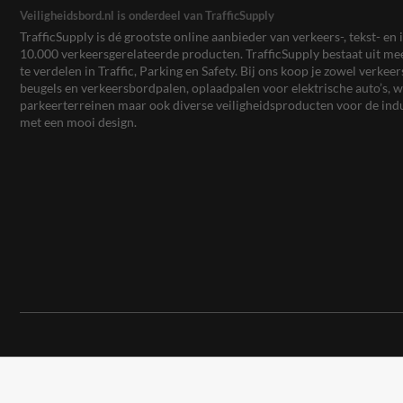
Veiligheidsbord.nl is onderdeel van TrafficSupply
TrafficSupply is dé grootste online aanbieder van verkeers-, tekst- 
10.000 verkeersgerelateerde producten. TrafficSupply bestaat uit 
te verdelen in Traffic, Parking en Safety. Bij ons koop je zowel verk
beugels en verkeersbordpalen, oplaadpalen voor elektrische auto’s
parkeerterreinen maar ook diverse veiligheidsproducten voor de ind
met een mooi design.