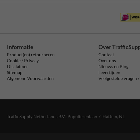
Informatie
Over TrafficSup
Product(en) retourneren
Contact
Cookie / Privacy
Over ons
Disclaimer
Nieuws en Blog
Sitemap
Levertijden
Algemene Voorwaarden
Veelgestelde vragen 
TrafficSupply Netherlands B.V.,
Populierenlaan 7
,
Hattem, NL