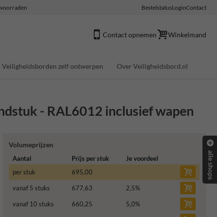
e voorraden
Bestelstatus
Login
Contact
Contact opnemen
Winkelmand
Veiligheidsborden zelf ontwerpen
Over Veiligheidsbord.nl
stuk - RAL6012 inclusief wapen
Volumeprijzen
alle shops
Aantal
Prijs per stuk
Je voordeel
per stuk
695,00
vanaf 5 stuks
677,63
2,5
%
vanaf 10 stuks
660,25
5,0
%