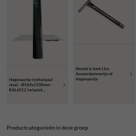
Sleutel 6-kant t.b.v.
Amsterdammertje of
Hagenaartje
Hagenaartje trottoirpaal
staal - Ø164x1500mm -
RAL6012 inclusief
stadswapen
Productcategorieën in deze groep