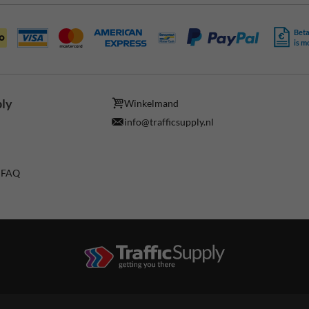
Beta
is m
ply
Winkelmand
info@trafficsupply.nl
/ FAQ