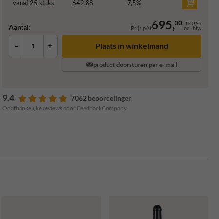
vanaf 25 stuks
642,88
7,5
%
695,
00
840,95
Aantal:
Prijs p/st
incl. btw
-
+
Plaats in winkelmand
product doorsturen per e-mail
9.4
7062 beoordelingen
Onafhankelijke reviews door FeedbackCompany