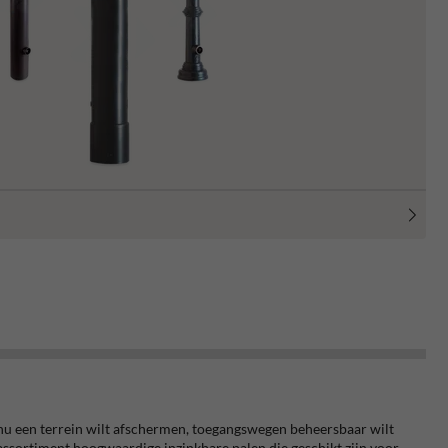
e nu een terrein wilt afschermen, toegangswegen beheersbaar wilt
ed assortiment hoogwaardige inzinkbare palen die geschikt zijn voor