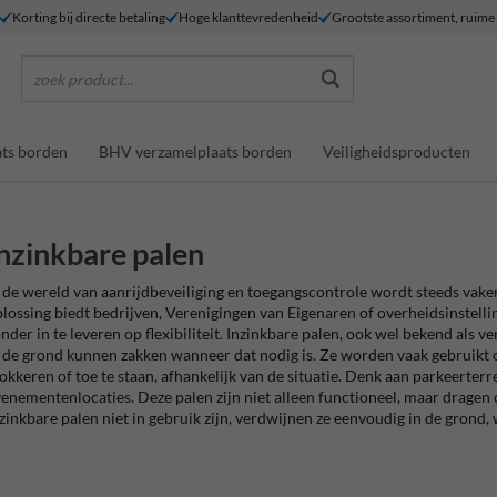
Korting bij directe betaling
Hoge klanttevredenheid
Grootste assortiment, ruim
zoek product...
ts borden
BHV verzamelplaats borden
Veiligheidsproducten
nzinkbare palen
 de wereld van aanrijdbeveiliging en toegangscontrole wordt steeds vaker
lossing biedt bedrijven, Verenigingen van Eigenaren of overheidsinstelli
nder in te leveren op flexibiliteit. Inzinkbare palen, ook wel bekend als v
 de grond kunnen zakken wanneer dat nodig is. Ze worden vaak gebruikt 
okkeren of toe te staan, afhankelijk van de situatie. Denk aan parkeerterr
enementenlocaties. Deze palen zijn niet alleen functioneel, maar dragen 
zinkbare palen niet in gebruik zijn, verdwijnen ze eenvoudig in de grond, 