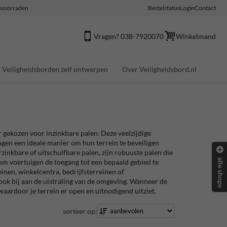
e voorraden
Bestelstatus
Login
Contact
Vragen? 038-7920070
Winkelmand
Veiligheidsborden zelf ontwerpen
Over Veiligheidsbord.nl
 gekozen voor inzinkbare palen. Deze veelzijdige
ngen een ideale manier om hun terrein te beveiligen
erzinkbare of uitschuifbare palen, zijn robuuste palen die
alle shops
om voertuigen de toegang tot een bepaald gebied te
einen, winkelcentra, bedrijfsterreinen of
ook bij aan de uistraling van de omgeving. Wanneer de
waardoor je terrein er open en uitnodigend uitziet.
sorteer op: