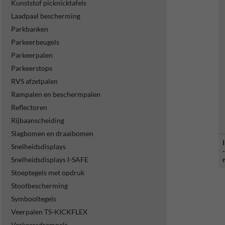
Kunststof picknicktafels
Laadpaal bescherming
Parkbanken
Parkeerbeugels
Parkeerpalen
Parkeerstops
RVS afzetpalen
Rampalen en beschermpalen
Reflectoren
Rijbaanscheiding
Slagbomen en draaibomen
Snelheidsdisplays
Snelheidsdisplays I-SAFE
Stoeptegels met opdruk
Stootbescherming
Symbooltegels
Veerpalen TS-KICKFLEX
Verkeersdrempels