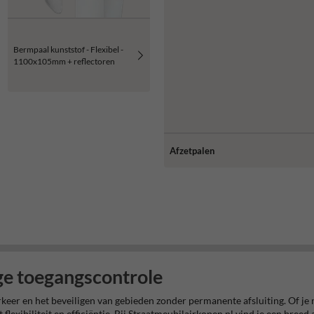
Bermpaal kunststof - Flexibel -
1100x105mm + reflectoren
Afzetpalen
ige toegangscontrole
erkeer en het beveiligen van gebieden zonder permanente afsluiting. Of j
t flexibiliteit en efficiëntie. Bij Straatmeubilairkopen.nl vind je een bre