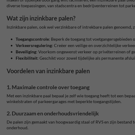
diverse toepassingen, van stadscentra en bedrijventerreinen tot park
Wat zijn inzinkbare palen?
Inzinkbare palen, ook wel verzinkbare of intrekbare palen genoemd, 
Toegangscontrole
: Beperk de toegang tot voetgangersgebieden o
Verkeersregulering
: Creëer een veilige en overzichtelijke verkee
Beveiliging
: Voorkom ongewenst verkeer op privéterreinen of gev
Flexibiliteit
: Geschikt voor zowel tijdelijke als permanente afslui
Voordelen van inzinkbare palen
1. Maximale controle over toegang
Met een inzinkbare paal bepaal je zelf wie toegang heeft tot een bepa
winkelstraten of parkeergarages met beperkte toegangstijden.
2. Duurzaam en onderhoudsvriendelijk
De palen zijn gemaakt van hoogwaardig staal of RVS en zijn bestand 
onderhoud.