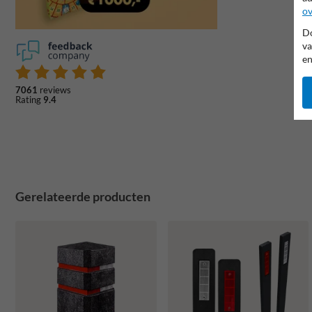
ov
Do
va
en
7061
reviews
Rating
9.4
Gerelateerde producten