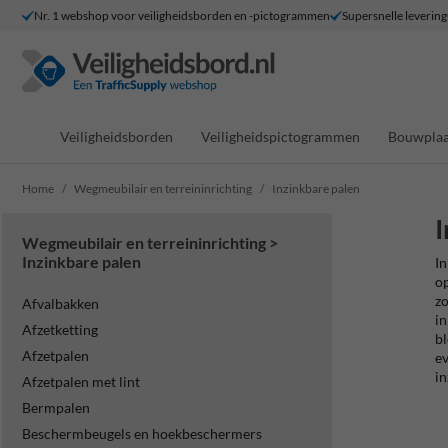
Nr. 1 webshop voor veiligheidsborden en -pictogrammen
Supersnelle levering
Veiligheidsborden
Veiligheidspictogrammen
Bouwplaa
Home
Wegmeubilair en terreininrichting
Inzinkbare palen
I
Wegmeubilair en terreininrichting >
Inzinkbare palen
In
op
zo
Afvalbakken
in
Afzetketting
bl
Afzetpalen
ev
in
Afzetpalen met lint
Bermpalen
Beschermbeugels en hoekbeschermers