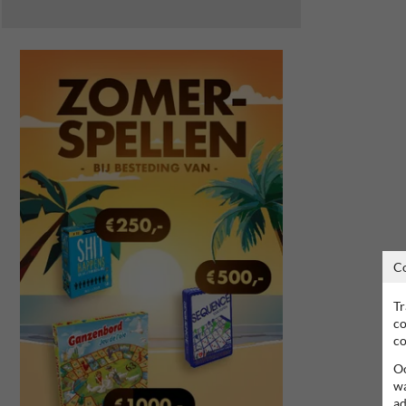
C
Tr
co
co
Oo
wa
ad