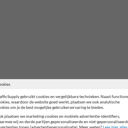
ookies
afficSupply gebruikt cookies en vergelijkbare technieken. Naast function
okies, waardoor de website goed werkt, plaatsen we ook analytische
okies om je de best mogelijke gebruikerservaring te bieden.
k plaatsen we marketing cookies en mobiele advertentie-identifiers,
armee wij en derde partijen gepersonaliseerde en niet-gepersonaliseerd
vertenties tonen (advertentiepersonalisatie). Meer weten?
Lees hier alles