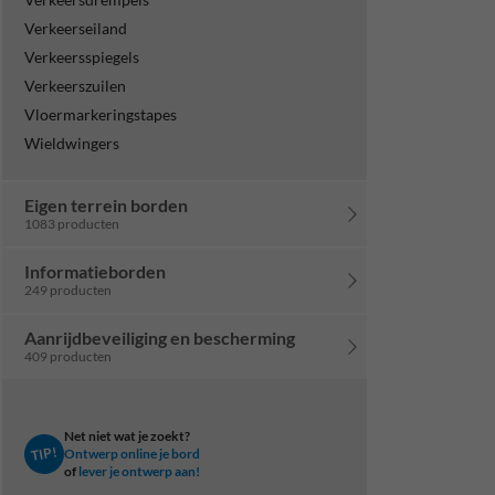
Verkeerseiland
Verkeersspiegels
Verkeerszuilen
Vloermarkeringstapes
Wieldwingers
Eigen terrein borden
1083 producten
Informatieborden
249 producten
Aanrijdbeveiliging en bescherming
409 producten
Net niet wat je zoekt?
TIP!
Ontwerp online je bord
of
lever je ontwerp aan!