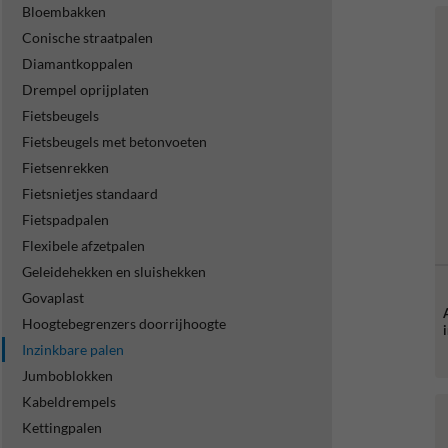
Bloembakken
Conische straatpalen
Diamantkoppalen
Drempel oprijplaten
Fietsbeugels
Fietsbeugels met betonvoeten
Fietsenrekken
Fietsnietjes standaard
Fietspadpalen
Flexibele afzetpalen
Geleidehekken en sluishekken
Govaplast
Hoogtebegrenzers doorrijhoogte
Inzinkbare palen
Jumboblokken
Kabeldrempels
Kettingpalen