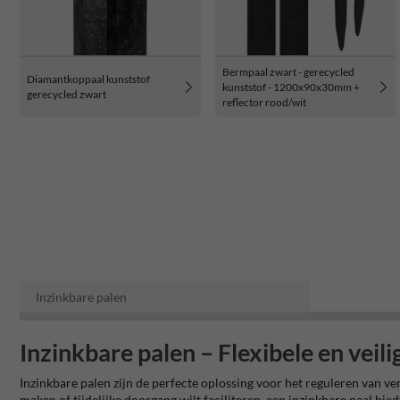
Bermpaal zwart - gerecycled
Diamantkoppaal kunststof
kunststof - 1200x90x30mm +
gerecycled zwart
reflector rood/wit
Inzinkbare palen
Inzinkbare palen – Flexibele en veil
Inzinkbare palen zijn de perfecte oplossing voor het reguleren van v
maken of tijdelijke doorgang wilt faciliteren, een inzinkbare paal bied