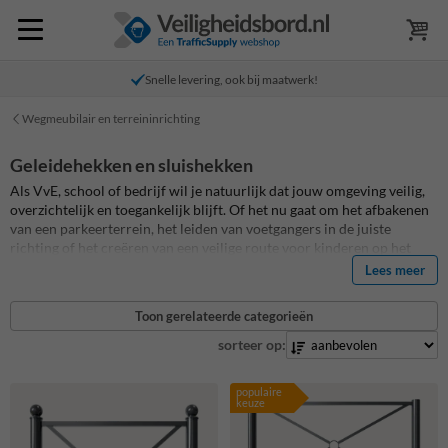
Snelle levering, ook bij maatwerk!
Wegmeubilair en terreininrichting
Geleidehekken en sluishekken
Als VvE, school of bedrijf wil je natuurlijk dat jouw omgeving veilig,
overzichtelijk en toegankelijk blijft. Of het nu gaat om het afbakenen
van een parkeerterrein, het leiden van voetgangers in de juiste
richting of het creëren van een veilige route voor kinderen op het
schoolplein:
sluishekken
en
geleidehekken
bieden een doeltreffende
Lees meer
en duurzame oplossing.
Toon gerelateerde categorieën
sorteer op:
populaire
keuze