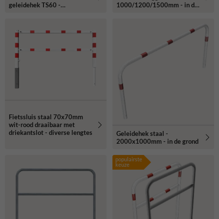
geleidehek TS60 -
1000/1200/1500mm - in de
antracietgrijs of
grond
gegalvaniseerd
Fietssluis staal 70x70mm
wit-rood draaibaar met
driekantslot - diverse lengtes
Geleidehek staal -
2000x1000mm - in de grond
populairste
keuze