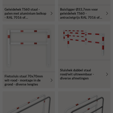
Geleidehek TS60 staal -
Buisligger Ø33,7mm voor
palen met aluminium bolkop
geleidehek TS60 -
- RAL 7016 of
antracietgrijs RAL 7016 of
gegalvaniseerd
gegalvaniseerd
Sluishek dubbel staal
rood/wit uitneembaar -
Fietssluis staal 70x70mm
diverse afmetingen
wit-rood - montage in de
grond - diverse lengtes