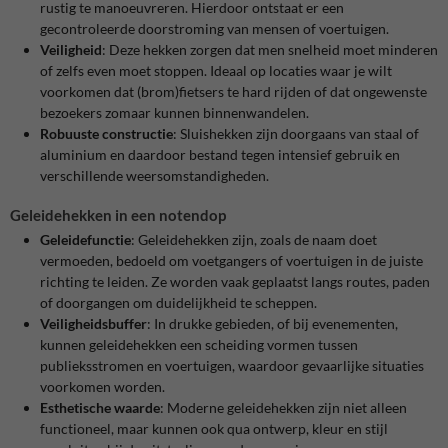
rustig te manoeuvreren. Hierdoor ontstaat er een
gecontroleerde doorstroming van mensen of voertuigen.
Veiligheid
: Deze hekken zorgen dat men snelheid moet minderen
of zelfs even moet stoppen. Ideaal op locaties waar je wilt
voorkomen dat (brom)fietsers te hard rijden of dat ongewenste
bezoekers zomaar kunnen binnenwandelen.
Robuuste constructie
: Sluishekken zijn doorgaans van staal of
aluminium en daardoor bestand tegen intensief gebruik en
verschillende weersomstandigheden.
Geleidehekken in een notendop
Geleidefunctie
: Geleidehekken zijn, zoals de naam doet
vermoeden, bedoeld om voetgangers of voertuigen in de juiste
richting te leiden. Ze worden vaak geplaatst langs routes, paden
of doorgangen om duidelijkheid te scheppen.
Veiligheidsbuffer
: In drukke gebieden, of bij evenementen,
kunnen geleidehekken een scheiding vormen tussen
publieksstromen en voertuigen, waardoor gevaarlijke situaties
voorkomen worden.
Esthetische waarde
: Moderne geleidehekken zijn niet alleen
functioneel, maar kunnen ook qua ontwerp, kleur en stijl