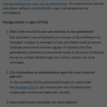
overige
aanbod
aan
park
- en
straatmeubilair
. Zo maak je jouw terrein
niet alleen veilig en overzichtelijk, maar ook aangenaam en
uitnodigend.
Veelgestelde vragen (FAQ)
Wat is het verschil tussen een sluishek en een geleidehek?
Een sluishek is vooral bedoeld om mensen of (brom)fietsers te
‘dwingen’ rustiger te bewegen of een specifieke route te nemen
(vaak gecombineerd met een zigzag- of sluisfunctie). Een
geleidehek is bedoeld om mensenstromen in de juiste richting te
sturen en veilige afbakeningen te creëren, zonder per se te
vertragen.
Zijn sluishekken en geleidehekken geschikt voor intensief
gebruik?
Ja. De modellen bij Straatmeubilairkopen.nl, waaronder
het
Sluishek
TS
City
, zijn ontworpen voor drukbezochte
omgevingen en kunnen tegen een stootje.
Hoe onderhoudsvriendelijk zijn deze hekken?