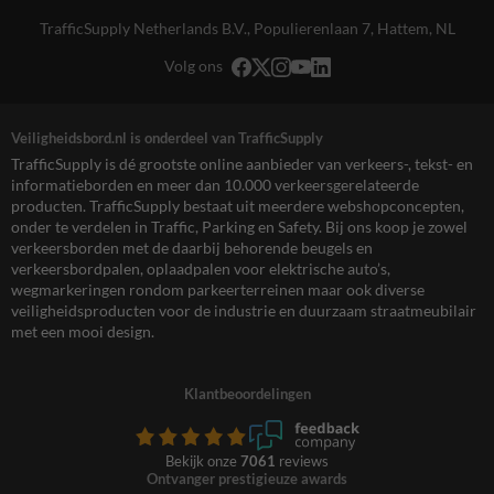
TrafficSupply Netherlands B.V.,
Populierenlaan 7
,
Hattem, NL
Volg ons
Veiligheidsbord.nl is onderdeel van TrafficSupply
TrafficSupply is dé grootste online aanbieder van verkeers-, tekst- en
informatieborden en meer dan 10.000 verkeersgerelateerde
producten. TrafficSupply bestaat uit meerdere webshopconcepten,
onder te verdelen in Traffic, Parking en Safety. Bij ons koop je zowel
verkeersborden met de daarbij behorende beugels en
verkeersbordpalen, oplaadpalen voor elektrische auto’s,
wegmarkeringen rondom parkeerterreinen maar ook diverse
veiligheidsproducten voor de industrie en duurzaam straatmeubilair
met een mooi design.
Klantbeoordelingen
Bekijk onze
7061
reviews
Ontvanger prestigieuze awards