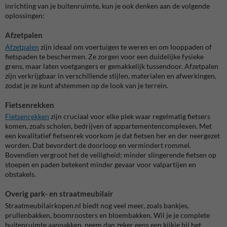
inrichting van je buitenruimte, kun je ook denken aan de volgende
oplossingen:
Afzetpalen
Afzetpalen
zijn ideaal om voertuigen te weren en om looppaden of
fietspaden te beschermen. Ze zorgen voor een duidelijke fysieke
grens, maar laten voetgangers er gemakkelijk tussendoor. Afzetpalen
zijn verkrijgbaar in verschillende stijlen, materialen en afwerkingen,
zodat je ze kunt afstemmen op de look van je terrein.
Fietsenrekken
Fietsenrekken
zijn cruciaal voor elke plek waar regelmatig fietsers
komen, zoals scholen, bedrijven of appartementencomplexen. Met
een kwalitatief fietsenrek voorkom je dat fietsen her en der neergezet
worden. Dat bevordert de doorloop en vermindert rommel.
Bovendien vergroot het de veiligheid: minder slingerende fietsen op
stoepen en paden betekent minder gevaar voor valpartijen en
obstakels.
Overig park- en straatmeubilair
Straatmeubilairkopen.nl biedt nog veel meer, zoals bankjes,
prullenbakken, boomroosters en bloembakken. Wil je je complete
buitenruimte aanpakken, neem dan zeker eens een kijkje bij het