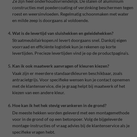
Ze zijn heel onderhoudsvriendelijk. De stalen of aluminium
constructies met poedercoating of verzinking beschermen tegen
roest en weersinvloeden. Regelmatig schoonmaken met water
en milde zeep is doorgaans al voldoende.
Wat is de levertijd van sluishekken en geleidehekken?
Straatmeubilairkopen.nl levert doorgaans snel. Dankzij eigen
voorraad en efficiënte logistiek kun je rekenen op korte
levertijden. Precieze levertijden vind je op de productpagina’s.
Kan ik ook maatwerk aanvragen of kleuren kiezen?
Vaak zijn er meerdere standaardkleuren beschikbaar, zoals
antracietgrijs. Voor specifieke wensen kun je contact opnemen
met de klantenservice, die je graag helpt bij maatwerk of het
kiezen van een andere kleur.
Hoe kan ik het hek stevig verankeren in de grond?
De meeste hekken worden geleverd met een montagemethode
voor in de grond of op een betonpoer. Volg de bijgeleverde
montage-instructies of vraag advies bij de klantenservice als je
specifieke vragen hebt.