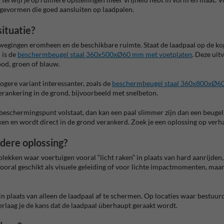
evormen die goed aansluiten op laadpalen.
ituatie?
ewegingen eromheen en de beschikbare ruimte. Staat de laadpaal op de ko
 is de
beschermbeugel staal 360x500xØ60 mm met voetplaten
. Deze uit
ood, groen of blauw.
ogere variant interessanter, zoals de
beschermbeugel staal 360x800xØ6
verankering in de grond, bijvoorbeeld met snelbeton.
 beschermingspunt volstaat, dan kan een paal slimmer zijn dan een beuge
en en wordt direct in de grond verankerd. Zoek je een oplossing op verha
dere oplossing?
lekken waar voertuigen vooral “licht raken” in plaats van hard aanrijden,
n vooral geschikt als visuele geleiding of voor lichte impactmomenten, m
in plaats van alleen de laadpaal af te schermen. Op locaties waar bestuur
verlaag je de kans dat de laadpaal überhaupt geraakt wordt.