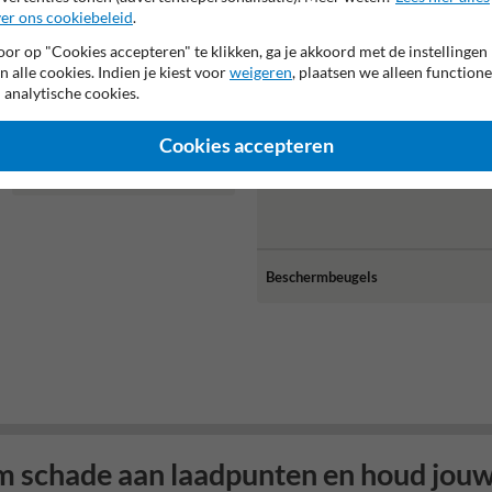
er ons cookiebeleid
.
or op "Cookies accepteren" te klikken, ga je akkoord met de instellingen
n alle cookies. Indien je kiest voor
weigeren
, plaatsen we alleen functione
 analytische cookies.
Cookies accepteren
Rampaal Ø60x900mm met
voetplaat of grondmontage
Beschermbeugels
m schade aan laadpunten en houd jouw 