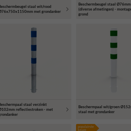
Beschermbeugel staal Ø76mm 
Beschermbeugel staal wit/rood
(diverse afmetingen) - montage
Ø76x750x1150mm met grondanker
grond
Beschermpaal staal verzinkt
Beschermpaal wit/groen Ø15
Ø102mm reflectiestroken - met
staal met grondanker
grondanker
populairste
keuze