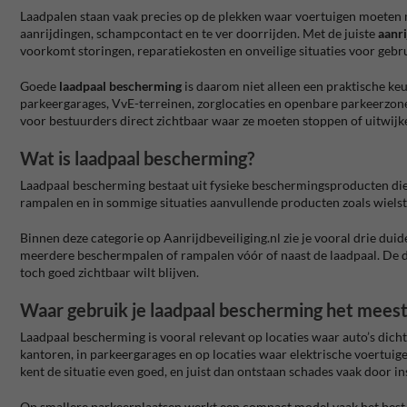
Laadpalen staan vaak precies op de plekken waar voertuigen moeten m
aanrijdingen, schampcontact en te ver doorrijden. Met de juiste
aanri
voorkomt storingen, reparatiekosten en onveilige situaties voor gebru
Goede
laadpaal bescherming
is daarom niet alleen een praktische keu
parkeergarages, VvE-terreinen, zorglocaties en openbare parkeerzone
voor bestuurders direct zichtbaar waar ze moeten stoppen of uitwijk
Wat is laadpaal bescherming?
Laadpaal bescherming bestaat uit fysieke beschermingsproducten die
rampalen en in sommige situaties aanvullende producten zoals wielstop
Binnen deze categorie op Aanrijdbeveiliging.nl zie je vooral drie duid
meerdere beschermpalen of rampalen vóór of naast de laadpaal. De d
toch goed zichtbaar wilt blijven.
Waar gebruik je laadpaal bescherming het meest
Laadpaal bescherming is vooral relevant op locaties waar auto’s dicht
kantoren, in parkeergarages en op locaties waar elektrische voertuig
kent de situatie even goed, en juist dan ontstaan schades vaak door in
Op smallere parkeerplaatsen werkt een compact model vaak het best, 