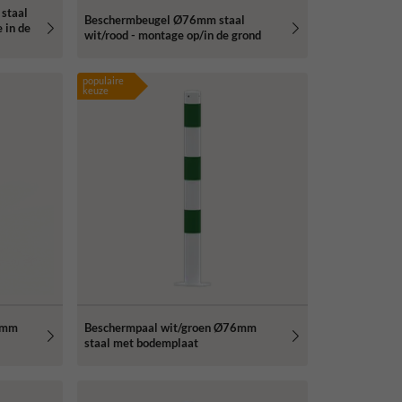
staal
Beschermbeugel Ø76mm staal
 in de
wit/rood - montage op/in de grond
populaire
keuze
2mm
Beschermpaal wit/groen Ø76mm
staal met bodemplaat