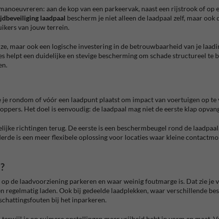
anoeuvreren: aan de kop van een parkeervak, naast een rijstrook of op 
jdbeveiliging laadpaal
bescherm je niet alleen de laadpaal zelf, maar ook
ikers van jouw terrein.
ze, maar ook een logische investering in de betrouwbaarheid van je laadin
s helpt een duidelijke en stevige bescherming om schade structureel te 
en.
 je rondom of vóór een laadpunt plaatst om impact van voertuigen op te
pers. Het doel is eenvoudig: de laadpaal mag niet de eerste klap opvange
elijke richtingen terug. De eerste is een beschermbeugel rond de laadpaal,
erde is een meer flexibele oplossing voor locaties waar kleine contac
?
 op de laadvoorziening parkeren en waar weinig foutmarge is. Dat zie je 
en regelmatig laden. Ook bij gedeelde laadplekken, waar verschillende bes
schattingsfouten bij het inparkeren.
terwijl je op ruimere opstellingen meer vrijheid hebt in vorm en maat. V