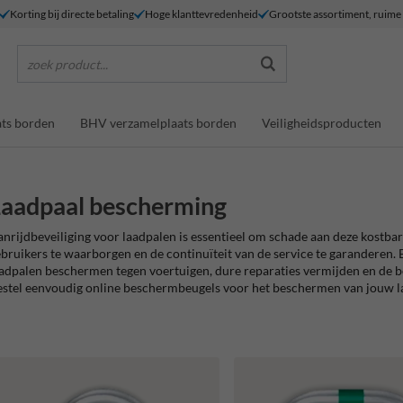
Korting bij directe betaling
Hoge klanttevredenheid
Grootste assortiment, ruim
zoek product...
ts borden
BHV verzamelplaats borden
Veiligheidsproducten
aadpaal bescherming
nrijdbeveiliging voor laadpalen is essentieel om schade aan deze kostbar
bruikers te waarborgen en de continuïteit van de service te garanderen. B
adpalen beschermen tegen voertuigen, dure reparaties vermijden en de b
stel eenvoudig online beschermbeugels voor het beschermen van jouw l