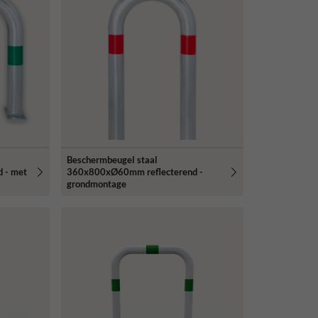
Beschermbeugel staal
 - met
360x800xØ60mm reflecterend -
grondmontage