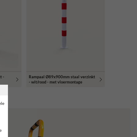
t -
Rampaal Ø89x900mm staal verzinkt
- wit/rood - met vloermontage
ele
e