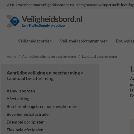
Nr. 1 webshop voor veiligheidsborden en -pictogrammen
Supersnelle levering
Veiligheidsborden
Veiligheidspictogrammen
Bouwplaa
Home
Aanrijdbeveiliging en bescherming
Laadpaal bescherming
L
Aanrijdbeveiliging en bescherming >
Laadpaal bescherming
Aa
ge
la
Aanwijsborden
Be
Afzetketting
Beschermbeugels en hoekbeschermers
Beveiligingsbalustrade
Drempel oprijplaten
Flexibele afzetpalen