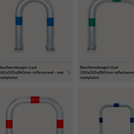
Beschermbeugel staal
Beschermbeugel staal
360x500xØ60mm reflecterend - met
500x500xØ60mm reflecterend
voetplaten
voetplaten