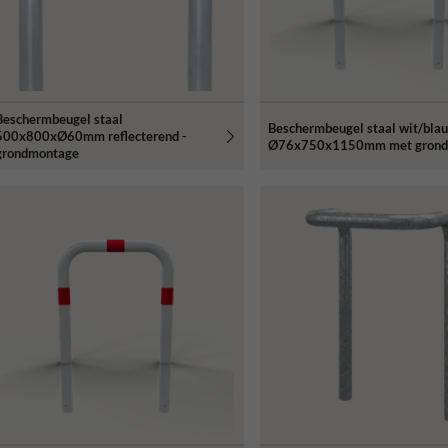
Beschermbeugel staal
Beschermbeugel staal wit/bla
500x800xØ60mm reflecterend -
Ø76x750x1150mm met grond
grondmontage