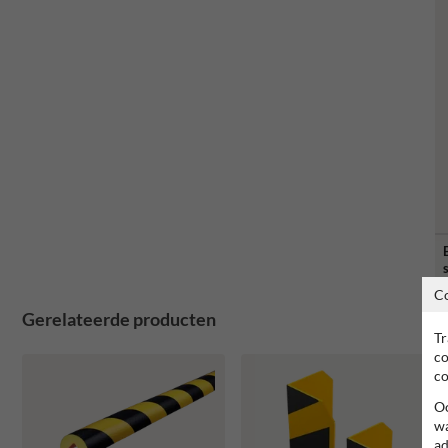
C
Gerelateerde producten
Tr
co
co
Oo
wa
ad