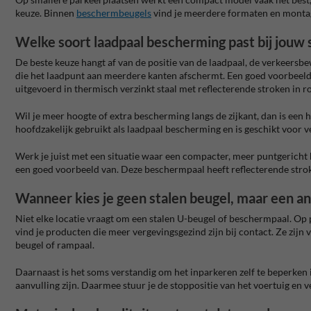
keuze. Binnen
beschermbeugels
vind je meerdere formaten en montag
Welke soort laadpaal bescherming past bij jouw s
De beste keuze hangt af van de positie van de laadpaal, de verkeersb
die het laadpunt aan meerdere kanten afschermt. Een goed voorbeeld
uitgevoerd in thermisch verzinkt staal met reflecterende stroken in r
Wil je meer hoogte of extra bescherming langs de zijkant, dan is een h
hoofdzakelijk gebruikt als laadpaal bescherming en is geschikt voor 
Werk je juist met een situatie waar een compacter, meer puntgericht
een goed voorbeeld van. Deze beschermpaal heeft reflecterende strok
Wanneer kies je geen stalen beugel, maar een an
Niet elke locatie vraagt om een stalen U-beugel of beschermpaal. Op p
vind je producten die meer vergevingsgezind zijn bij contact. Ze zij
beugel of rampaal.
Daarnaast is het soms verstandig om het inparkeren zelf te beperken 
aanvulling zijn. Daarmee stuur je de stoppositie van het voertuig en 