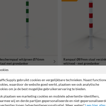
Beschermpaal wit/groen Ø76mm
Rampaal Ø89mm staal verzink
staal met grondanker
wit/rood - met grondanker
ookies
Of zocht je dit?
afficSupply gebruikt cookies en vergelijkbare technieken. Naast function
okies, waardoor de website goed werkt, plaatsen we ook analytische
okies om je de best mogelijke gebruikerservaring te bieden.
k plaatsen we marketing cookies en mobiele advertentie-identifiers,
armee wij en derde partijen gepersonaliseerde en niet-gepersonaliseerd
vertenties tonen (advertentiepersonalisatie). Meer weten?
Lees hier alles