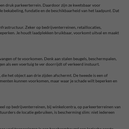
een druk parkeerterrein. Daardoor zijn ze kwetsbaar voor
 de bekabeling, fundatie en de beschikbaarheid van het laadpunt. Dat
frastructuur. Zeker op bedrijventerreinen, retaillocaties,
beperken. Je houdt laadplekken bruikbaar, voorkomt uitval en maakt
 vangen of te voorkomen. Denk aan stalen beugels, beschermpalen,
n als een voertuig te ver doorrijdt of verkeerd instuurt.
 die het object aan drie zijden afschermt. De tweede is een of
tmomenten kunnen voorkomen, maar waar je schade wilt beperken en
veel op bedrijventerreinen, bij winkelcentra, op parkeerterreinen van
tuurders de locatie gebruiken, is bescherming slim: niet iedereen
oor veel toepassingen is een beschermbeugel een logische eerste