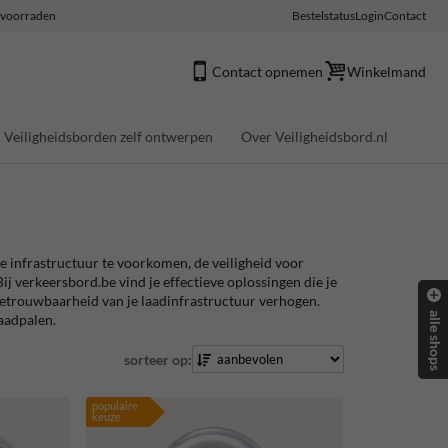
e voorraden
Bestelstatus
Login
Contact
Contact opnemen
Winkelmand
Veiligheidsborden zelf ontwerpen
Over Veiligheidsbord.nl
e infrastructuur te voorkomen, de veiligheid voor
ij verkeersbord.be vind je effectieve oplossingen die je
etrouwbaarheid van je laadinfrastructuur verhogen.
alle shops
aadpalen.
sorteer op:
populaire
keuze