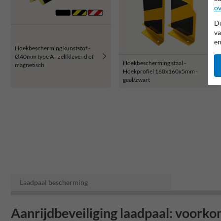
ov
Do
va
en
Hoekbescherming kunststof -
Ø40mm type A - zelfklevend of
Hoekbescherming staal -
magnetisch
Hoekprofiel 160x160x5mm -
geel/zwart
Laadpaal bescherming
Aanrijdbeveiliging laadpaal: voorko