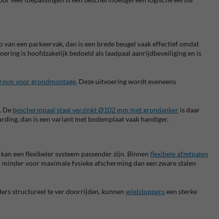
p van een parkeervak, dan is een brede beugel vaak effectief omdat
voering is hoofdzakelijk bedoeld als laadpaal aanrijdbeveiliging en is
0 mm voor grondmontage
. Deze uitvoering wordt eveneens
l. De
beschermpaal staal verzinkt Ø102 mm met grondanker
is daar
rding, dan is een variant met bodemplaat vaak handiger.
 kan een flexibeler systeem passender zijn. Binnen
flexibele afzetpalen
aar minder voor maximale fysieke afscherming dan een zware stalen
ders structureel te ver doorrijden, kunnen
wielstoppers
een sterke