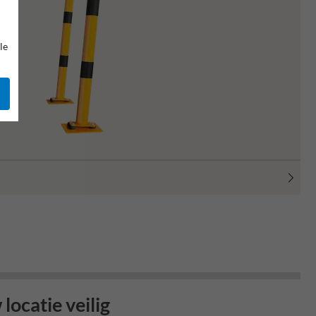
le
locatie veilig