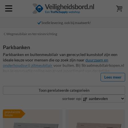
Snelle levering, ook bij maatwerk!
Wegmeubilair en terreininrichting
Parkbanken
Parkbanken en buitenmeubilair van gerecycled kunststof zijn een
ideale keuze voor mensen die op zoek zijn naar
duurzaam en
onderhoudsvrij zitmeubilair
voor buiten. Bij Straatmeubilairkopen.nl
kun je eenvoudig online een groot assortiment van dergelijke
producten vinden, zodat je jouw buitenruimte op een stijlvolle
Lees meer
manier kunt inrichten.
Toon gerelateerde categorieën
sorteer op:
populairste
keuze