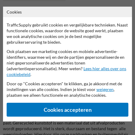
Cookies
Parkbanken
TrafficSupply gebruikt cookies en vergelijkbare technieken. Naast
functionele cookies, waardoor de website goed werkt, plaatsen
we ook analytische cookies om je de best mogelijke
Parkbanken voor buiten – comfortabel, duurzaam en
gebruikerservaring te bieden.
onderhoudsarm
Ook plaatsen we marketing cookies en mobiele advertentie-
Zoek je stevige parkbanken voor jouw plein, park of bedrijfstuin?
identifiers, waarmee wij en derde partijen gepersonaliseerde en
Kies een zitoplossing die past bij intensief gebruik in weer en wind.
niet-gepersonaliseerde advertenties tonen
Onze selectie parkbanken voor buiten combineert strak design met
(advertentiepersonalisatie). Meer weten?
Lees hier alles over ons
sterke materialen. Je krijgt zitcomfort, lange levensduur en een nette
cookiebeleid
.
uitstraling in elke buitenruimte.
Door op "Cookies accepteren" te klikken, ga je akkoord met de
Buitenbanken en parkbanken van duurzaam materiaal
instellingen van alle cookies. Indien je kiest voor
weigeren
,
Op Straatmeubilairkopen.nl vind je een uitgebreid assortiment
plaatsen we alleen functionele en analytische cookies.
parkbanken en buitenmeubilair van gerecycled kunststof, in
verschillende stijlen en kleuren. Of je nu op zoek bent naar een
Cookies accepteren
moderne kunststof tuinbank van gerecycled materiaal of een
traditionele bank, je vindt altijd iets dat bij jouw smaak en wensen
past. Gerecycled kunststof is een materiaal dat uit afvalproducten
wordt geproduceerd. Het is sterk, duurzaam en bestand tegen alle
weersinvloeden. Hierdoor zijn onze parkbanken en buitenmeubilair