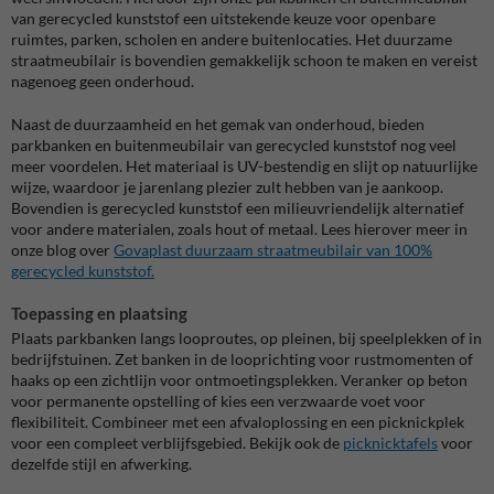
van gerecycled kunststof een uitstekende keuze voor openbare
ruimtes, parken, scholen en andere buitenlocaties. Het duurzame
straatmeubilair is bovendien gemakkelijk schoon te maken en vereist
nagenoeg geen onderhoud.
Naast de duurzaamheid en het gemak van onderhoud, bieden
parkbanken en buitenmeubilair van gerecycled kunststof nog veel
meer voordelen. Het materiaal is UV-bestendig en slijt op natuurlijke
wijze, waardoor je jarenlang plezier zult hebben van je aankoop.
Bovendien is gerecycled kunststof een milieuvriendelijk alternatief
voor andere materialen, zoals hout of metaal. Lees hierover meer in
onze blog over
Govaplast duurzaam straatmeubilair van 100%
gerecycled kunststof.
Toepassing en plaatsing
Plaats parkbanken langs looproutes, op pleinen, bij speelplekken of in
bedrijfstuinen. Zet banken in de looprichting voor rustmomenten of
haaks op een zichtlijn voor ontmoetingsplekken. Veranker op beton
voor permanente opstelling of kies een verzwaarde voet voor
flexibiliteit. Combineer met een afvaloplossing en een picknickplek
voor een compleet verblijfsgebied. Bekijk ook de
picknicktafels
voor
dezelfde stijl en afwerking.