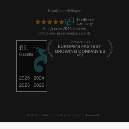
Klantbeoordelingen
Bekijk onze
7061
reviews
Ontvanger prestigieuze awards
© 2026 TrafficSupply. Alle rechten voorbehouden.