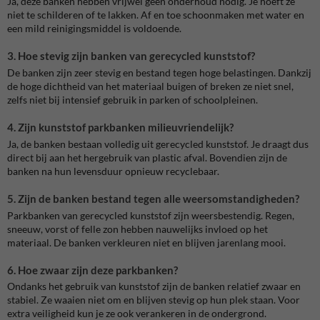
Ja, deze banken hebben vrijwel geen onderhoud nodig. Je hoeft ze
niet te schilderen of te lakken. Af en toe schoonmaken met water en
een mild reinigingsmiddel is voldoende.
3. Hoe stevig zijn banken van gerecycled kunststof?
De banken zijn zeer stevig en bestand tegen hoge belastingen. Dankzij
de hoge dichtheid van het materiaal buigen of breken ze niet snel,
zelfs niet bij intensief gebruik in parken of schoolpleinen.
4. Zijn kunststof parkbanken milieuvriendelijk?
Ja, de banken bestaan volledig uit gerecycled kunststof. Je draagt dus
direct bij aan het hergebruik van plastic afval. Bovendien zijn de
banken na hun levensduur opnieuw recyclebaar.
5. Zijn de banken bestand tegen alle weersomstandigheden?
Parkbanken van gerecycled kunststof zijn weersbestendig. Regen,
sneeuw, vorst of felle zon hebben nauwelijks invloed op het
materiaal. De banken verkleuren niet en blijven jarenlang mooi.
6. Hoe zwaar zijn deze parkbanken?
Ondanks het gebruik van kunststof zijn de banken relatief zwaar en
stabiel. Ze waaien niet om en blijven stevig op hun plek staan. Voor
extra veiligheid kun je ze ook verankeren in de ondergrond.