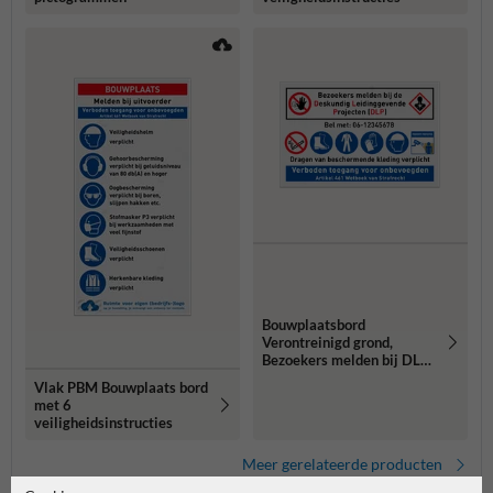
Bouwplaatsbord
Verontreinigd grond,
Bezoekers melden bij DLP
met PBM pictogrammen
Vlak PBM Bouwplaats bord
met 6
veiligheidsinstructies
Meer gerelateerde producten