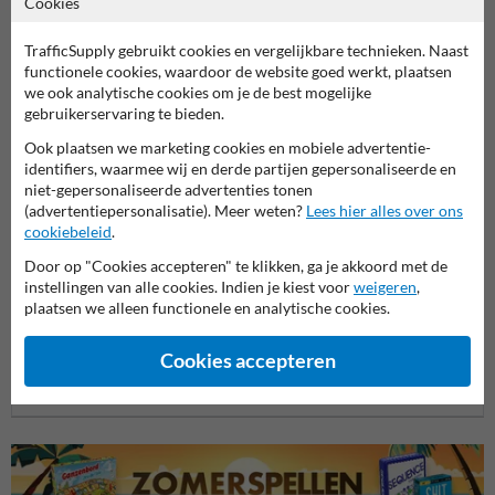
Cookies
Productcategorieën in deze groep
TrafficSupply gebruikt cookies en vergelijkbare technieken. Naast
functionele cookies, waardoor de website goed werkt, plaatsen
we ook analytische cookies om je de best mogelijke
gebruikerservaring te bieden.
Ook plaatsen we marketing cookies en mobiele advertentie-
identifiers, waarmee wij en derde partijen gepersonaliseerde en
niet-gepersonaliseerde advertenties tonen
(advertentiepersonalisatie). Meer weten?
Lees hier alles over ons
cookiebeleid
.
Door op "Cookies accepteren" te klikken, ga je akkoord met de
instellingen van alle cookies. Indien je kiest voor
weigeren
,
plaatsen we alleen functionele en analytische cookies.
Veiligheidsborden voor
Veili
Bouwplaats borden
terrein
en we
Cookies accepteren
Veiligheidsborden