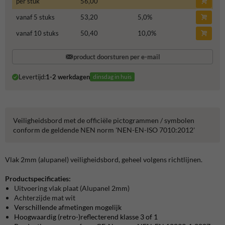
per stuk
56,00
vanaf 5 stuks
53,20
5,0
%
vanaf 10 stuks
50,40
10,0
%
product doorsturen per e-mail
Levertijd:
1-2 werkdagen
dinsdag in huis
Veiligheidsbord met de officiële pictogrammen / symbolen
conform de geldende NEN norm 'NEN-EN-ISO 7010:2012'
Vlak 2mm (alupanel) veiligheidsbord, geheel volgens richtlijnen.
Productspecificaties:
Uitvoering vlak plaat (Alupanel 2mm)
Achterzijde mat wit
Verschillende afmetingen mogelijk
Hoogwaardig (retro-)reflecterend klasse 3 of 1