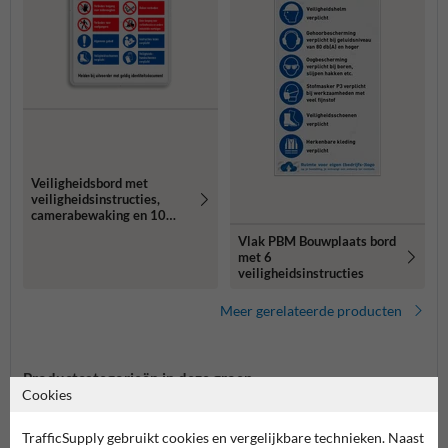
Veiligheidsbord met
veiligheidsinstructies,
camerabewaking en 10
pictogrammen
Vlak PBM Bouwplaats bord
met 6
veiligheidsinstructies
Meer gerelateerde producten
Productcategorieën in deze groep
Cookies
TrafficSupply gebruikt cookies en vergelijkbare technieken. Naast