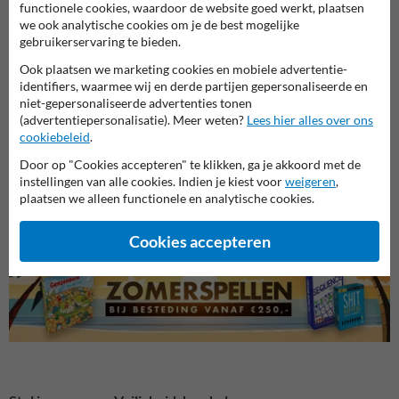
functionele cookies, waardoor de website goed werkt, plaatsen
we ook analytische cookies om je de best mogelijke
gebruikerservaring te bieden.
Ook plaatsen we marketing cookies en mobiele advertentie-
identifiers, waarmee wij en derde partijen gepersonaliseerde en
niet-gepersonaliseerde advertenties tonen
(advertentiepersonalisatie). Meer weten?
Lees hier alles over ons
cookiebeleid
.
Veiligheidsborden voor
Veili
Bouwplaats borden
Door op "Cookies accepteren" te klikken, ga je akkoord met de
terrein
en we
instellingen van alle cookies. Indien je kiest voor
weigeren
,
plaatsen we alleen functionele en analytische cookies.
Veiligheidsborden
Cookies accepteren