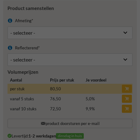
Product samenstellen
Afmeting*
Reflecterend*
Volumeprijzen
Aantal
Prijs per stuk
Je voordeel
per stuk
80,50
vanaf 5 stuks
76,50
5,0
%
vanaf 10 stuks
72,50
9,9
%
product doorsturen per e-mail
Levertijd:
1-2 werkdagen
dinsdag in huis