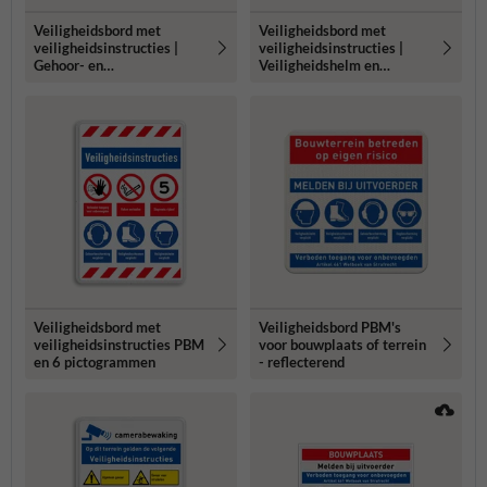
Veiligheidsbord met
Veiligheidsbord met
veiligheidsinstructies |
veiligheidsinstructies |
Gehoor- en
Veiligheidshelm en
oogbescherming verplicht
schoenen zijn verplicht
Veiligheidsbord met
Veiligheidsbord PBM's
veiligheidsinstructies PBM
voor bouwplaats of terrein
en 6 pictogrammen
- reflecterend