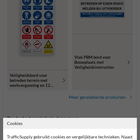
Vlak PBM bord voor
Bouwplaats met
Veiligheidsinstructies
Veiligheidsbord voor
betreden terrein met
werkvergunning en 12
verschillende
pictogrammen
Meer gerelateerde producten
Productcategorieën in deze groep
Cookies
TrafficSupply gebruikt cookies en vergelijkbare technieken. Naast