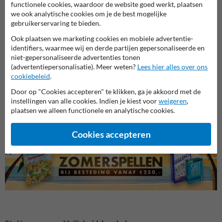
functionele cookies, waardoor de website goed werkt, plaatsen
we ook analytische cookies om je de best mogelijke
gebruikerservaring te bieden.
Ook plaatsen we marketing cookies en mobiele advertentie-
identifiers, waarmee wij en derde partijen gepersonaliseerde en
niet-gepersonaliseerde advertenties tonen
(advertentiepersonalisatie). Meer weten?
Lees hier alles over ons
cookiebeleid
.
Veiligheidsborden voor
Veili
Bouwplaats borden
Door op "Cookies accepteren" te klikken, ga je akkoord met de
terrein
en we
instellingen van alle cookies. Indien je kiest voor
weigeren
,
plaatsen we alleen functionele en analytische cookies.
Veiligheidsborden
Cookies accepteren