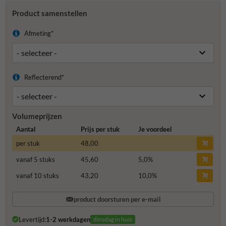
Product samenstellen
Afmeting*
Reflecterend*
Volumeprijzen
Aantal
Prijs per stuk
Je voordeel
per stuk
48,00
vanaf 5 stuks
45,60
5,0
%
vanaf 10 stuks
43,20
10,0
%
product doorsturen per e-mail
Levertijd:
1-2 werkdagen
dinsdag in huis