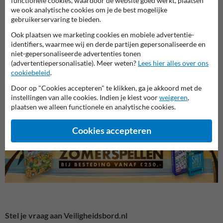
functionele cookies, waardoor de website goed werkt, plaatsen
we ook analytische cookies om je de best mogelijke
gebruikerservaring te bieden.
Ook plaatsen we marketing cookies en mobiele advertentie-
identifiers, waarmee wij en derde partijen gepersonaliseerde en
niet-gepersonaliseerde advertenties tonen
(advertentiepersonalisatie). Meer weten?
Lees hier alles over ons
cookiebeleid
.
Veiligheidsborden voor
Veili
Bouwplaats borden
terrein
en we
Door op "Cookies accepteren" te klikken, ga je akkoord met de
instellingen van alle cookies. Indien je kiest voor
weigeren
,
plaatsen we alleen functionele en analytische cookies.
Veiligheidsborden
Cookies accepteren
Stel je vraag aan Veiligheidsbord.nl