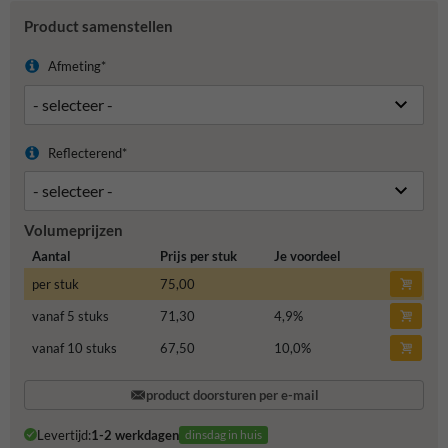
Product samenstellen
Afmeting*
Reflecterend*
Volumeprijzen
Aantal
Prijs per stuk
Je voordeel
per stuk
75,00
vanaf 5 stuks
71,30
4,9
%
vanaf 10 stuks
67,50
10,0
%
product doorsturen per e-mail
Levertijd:
1-2 werkdagen
dinsdag in huis