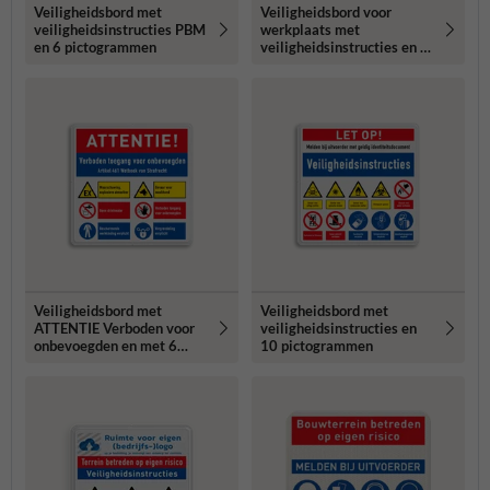
Veiligheidsbord met
Veiligheidsbord voor
veiligheidsinstructies PBM
werkplaats met
en 6 pictogrammen
veiligheidsinstructies en 6
pictogrammen
Veiligheidsbord met
Veiligheidsbord met
ATTENTIE Verboden voor
veiligheidsinstructies en
onbevoegden en met 6
10 pictogrammen
pictogrammen