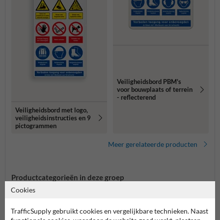
Veiligheidsbord PBM's
voor bouwplaats of terrein
- reflecterend
Veiligheidsbord met logo,
veiligheidsinstructies en 9
pictogrammen
Meer gerelateerde producten
Productcategorieën in deze groep
Cookies
TrafficSupply gebruikt cookies en vergelijkbare technieken. Naast