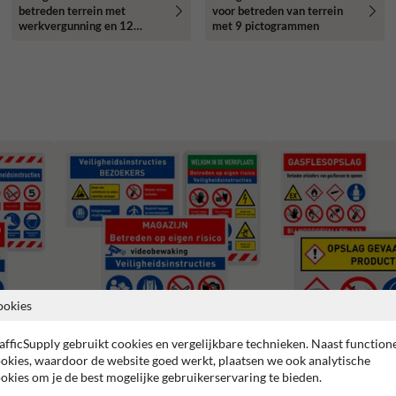
betreden terrein met
voor betreden van terrein
werkvergunning en 12
met 9 pictogrammen
verschillende pictogrammen
ookies
afficSupply gebruikt cookies en vergelijkbare technieken. Naast function
okies, waardoor de website goed werkt, plaatsen we ook analytische
Veiligheidsborden magazijn en
okies om je de best mogelijke gebruikerservaring te bieden.
Veiligheidsborden opslag
werkplaats