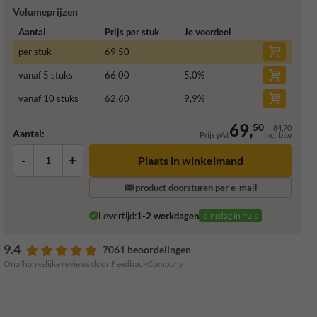
Volumeprijzen
Aantal
Prijs per stuk
Je voordeel
per stuk
69,50
vanaf 5 stuks
66,00
5,0
%
vanaf 10 stuks
62,60
9,9
%
69,
50
84,70
Aantal:
Prijs p/st
incl. btw
-
+
Plaats in winkelmand
product doorsturen per e-mail
Levertijd:
1-2 werkdagen
dinsdag in huis
9.4
7061 beoordelingen
Onafhankelijke reviews door FeedbackCompany