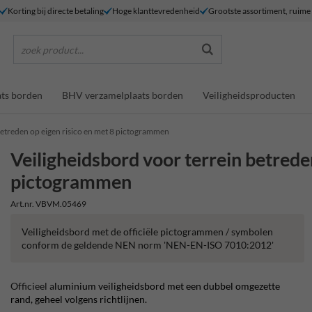
Korting bij directe betaling
Hoge klanttevredenheid
Grootste assortiment, ruim
zoek product...
ts borden
BHV verzamelplaats borden
Veiligheidsproducten
betreden op eigen risico en met 8 pictogrammen
Veiligheidsbord voor terrein betrede
pictogrammen
Art.nr. VBVM.05469
Veiligheidsbord met de officiële pictogrammen / symbolen
conform de geldende NEN norm 'NEN-EN-ISO 7010:2012'
Officieel a
luminium veiligheidsbord met een dubbel omgezette
rand, geheel volgens richtlijnen.