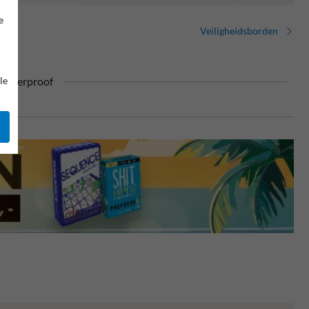
e
Veiligheidsborden
le
ufterproof