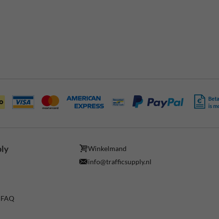
Beta
is m
ply
Winkelmand
info@trafficsupply.nl
/ FAQ