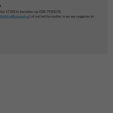
p
 tot 17.00) te bereiken op 038-7920070.
nfo@trafficsupply.nl
of vul het formulier in en we reageren zo