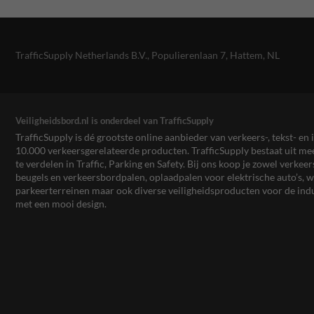
TrafficSupply Netherlands B.V.,
Populierenlaan 7
,
Hattem, NL
Veiligheidsbord.nl is onderdeel van TrafficSupply
TrafficSupply is dé grootste online aanbieder van verkeers-, tekst- 
10.000 verkeersgerelateerde producten. TrafficSupply bestaat uit 
te verdelen in Traffic, Parking en Safety. Bij ons koop je zowel verk
beugels en verkeersbordpalen, oplaadpalen voor elektrische auto’s
parkeerterreinen maar ook diverse veiligheidsproducten voor de ind
met een mooi design.