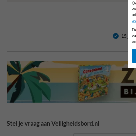
Oo
wa
ad
ov
Do
va
15 jaar
en
Stel je vraag aan Veiligheidsbord.nl