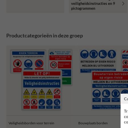
veiligheidsinstructies en 9
pictogrammen
Productcategorieën in deze groep
C
Tr
co
co
Veiligheidsborden voor terrein
Bouwplaats borden