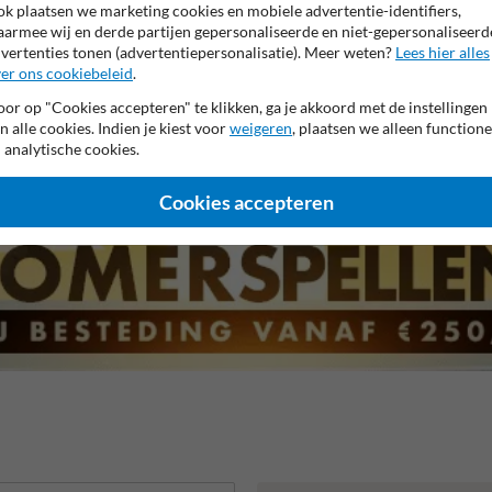
k plaatsen we marketing cookies en mobiele advertentie-identifiers,
armee wij en derde partijen gepersonaliseerde en niet-gepersonaliseerd
vertenties tonen (advertentiepersonalisatie). Meer weten?
Lees hier alles
er ons cookiebeleid
.
or op "Cookies accepteren" te klikken, ga je akkoord met de instellingen
n alle cookies. Indien je kiest voor
weigeren
, plaatsen we alleen functione
 garantie op reflecterende folie
Anti-graffiti laminaat
99% H
 analytische cookies.
Cookies accepteren