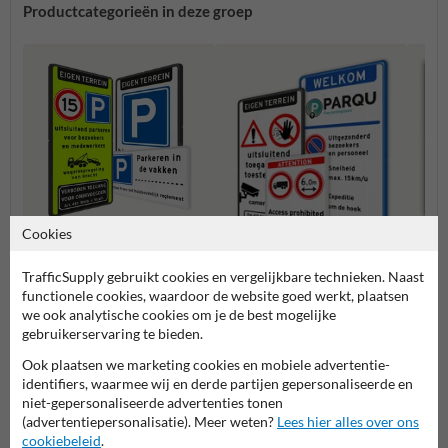
Productcategorieën in deze groep
Cookies
TrafficSupply gebruikt cookies en vergelijkbare technieken. Naast
Parkeerborden (toegestaan)
Verbo
functionele cookies, waardoor de website goed werkt, plaatsen
Entree- en toegangsborden
we ook analytische cookies om je de best mogelijke
gebruikerservaring te bieden.
Ook plaatsen we marketing cookies en mobiele advertentie-
Eigen terrein borden
identifiers, waarmee wij en derde partijen gepersonaliseerde en
niet-gepersonaliseerde advertenties tonen
(advertentiepersonalisatie). Meer weten?
Lees hier alles over ons
cookiebeleid
.