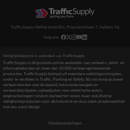
TrafficSupply Netherlands B.V.,
Populierenlaan 7
,
Hattem, NL
Volg ons
Veiligheidsbord.nl is onderdeel van TrafficSupply
TrafficSupply is dé grootste online aanbieder van verkeers-, tekst- en
informatieborden en meer dan 10.000 verkeersgerelateerde
producten. TrafficSupply bestaat uit meerdere webshopconcepten,
onder te verdelen in Traffic, Parking en Safety. Bij ons koop je zowel
verkeersborden met de daarbij behorende beugels en
verkeersbordpalen, oplaadpalen voor elektrische auto’s,
wegmarkeringen rondom parkeerterreinen maar ook diverse
veiligheidsproducten voor de industrie en duurzaam straatmeubilair
met een mooi design.
Klantbeoordelingen