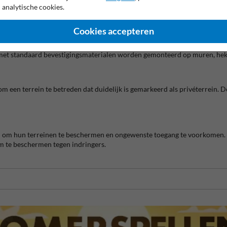
ndigheden?
 analytische cookies.
gen, wind, UV-straling en andere weersinvloeden. Hierdoor blijft het bord 
Cookies accepteren
 met standaard bevestigingsmaterialen worden gemonteerd op muren, hekk
m een terrein te betreden dat duidelijk is gemarkeerd als privéterrein. Do
 om hun terreinen te beschermen en ongewenste toegang te voorkomen. On
 te beschermen tegen indringers.