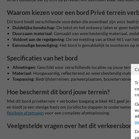
Waarom kiezen voor een bord Privé terrein ver
Dit bord biedt verschillende voordelen die essentieel zijn voor bedrij
Duidelijke boodschap
: De tekst en het ontwerp laten er geen twij
Duurzaam materiaal
: Gemaakt van weerbestendig materiaal, zoda
Voldoet aan de regelgeving
: De vermelding van artikel 461 van he
Eenvoudige bevestiging
: Het bord is gemakkelijk te monteren op m
Specificaties van het bord
Afmetingen
: Geschikt voor verschillende locaties op jouw terrein
C
Materiaal
: Hoogwaardig, reflecterend en weersbestendig materiaa
Toepassing
: Bedrijfsterreinen, parkeerplaatsen, bouwterreinen en
Tr
co
Hoe beschermt dit bord jouw terrein?
co
Met dit bord privéterrein + verboden toegang artikel 461 geef je op
Oo
en biedt je een stevige basis om juridische stappen te ondernemen b
wa
flexibele
afzetpalen
voor een complete afzetoplossing.
ad
ov
Veelgestelde vragen over het dit verkeersbord 
Do
va