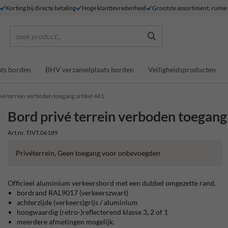
Korting bij directe betaling
Hoge klanttevredenheid
Grootste assortiment, ruim
zoek product...
ts borden
BHV verzamelplaats borden
Veiligheidsproducten
vé terrein verboden toegang artikel 461
Bord privé terrein verboden toegang
Art.nr. TIVT.06189
Privéterrein, Geen toegang voor onbevoegden
Officieel aluminium verkeersbord met een dubbel omgezette rand.
bordrand RAL9017 (verkeerszwart)
achterzijde (verkeers)grijs / aluminium
hoogwaardig (retro-)reflecterend klasse 3, 2 of 1
meerdere afmetingen mogelijk.