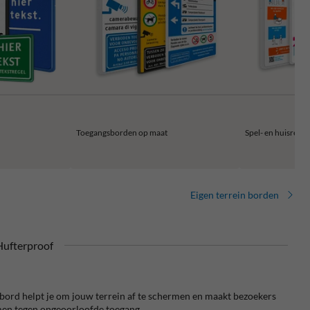
Toegangsborden op maat
Spel- en huisrege
Eigen terrein borden
ufterproof
bord helpt je om jouw terrein af te schermen en maakt bezoekers
rmen tegen ongeoorloofde toegang.