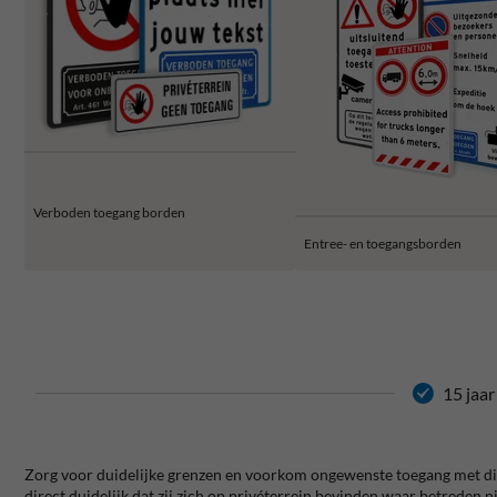
Verboden toegang borden
Entree- en toegangsborden
15 jaar
Zorg voor duidelijke grenzen en voorkom ongewenste toegang met dit
direct duidelijk dat zij zich op privéterrein bevinden waar betreden