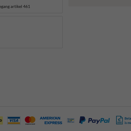
Beta
is m