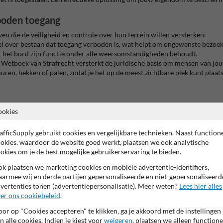
boden toegang
ven die de veiligheid en controle over hun terrein willen versterken:
fel over bestaan dat toegang verboden is, wat helpt om ongewenste bezoeke
t het bord zijn functie onder alle weersomstandigheden behoudt.
t Wetboek van Strafrecht versterkt de juridische basis om mensen van jou
uren, hekken of palen, zodat je het op de meest zichtbare plek kunt plaat
ookies
l
 andere privélocaties
afficSupply gebruikt cookies en vergelijkbare technieken. Naast function
okies, waardoor de website goed werkt, plaatsen we ook analytische
okies om je de best mogelijke gebruikerservaring te bieden.
 een duidelijke en juridisch verantwoorde manier aan dat onbevoegden nie
k plaatsen we marketing cookies en mobiele advertentie-identifiers,
ij overtreding. Combineer dit bord met
anti
parkeerpalen
om te voorkomen 
armee wij en derde partijen gepersonaliseerde en niet-gepersonaliseerd
vertenties tonen (advertentiepersonalisatie). Meer weten?
Lees hier alles
er ons cookiebeleid
.
privé terrein verboden toegang
or op "Cookies accepteren" te klikken, ga je akkoord met de instellingen
n alle cookies. Indien je kiest voor
weigeren
, plaatsen we alleen functione