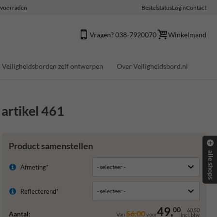
e voorraden
Bestelstatus
Login
Contact
Vragen? 038-7920070
Winkelmand
Veiligheidsborden zelf ontwerpen
Over Veiligheidsbord.nl
 artikel 461
Product samenstellen
alle shops
Afmeting*
Reflecterend*
49,
00
60,50
56,00
Aantal:
Van
voor
incl. btw