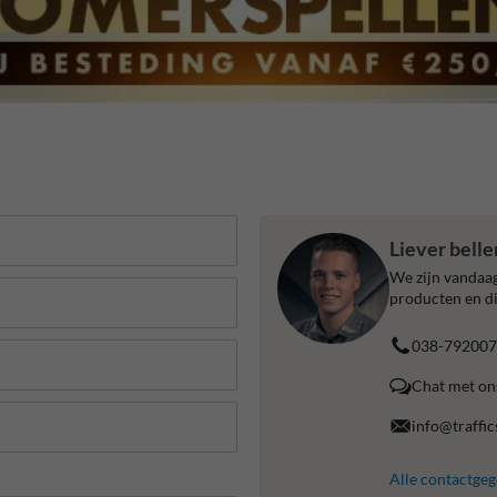
Liever bell
We zijn vandaag
producten en di
038-792007
Chat met on
info@traffic
Alle contactge