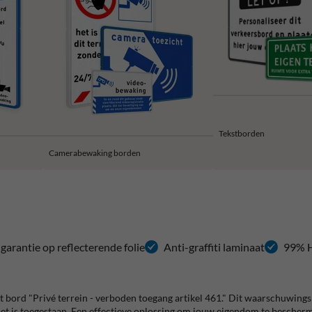
Tekstborden
Camerabewaking borden
 garantie op reflecterende folie
Anti-graffiti laminaat
99% H
 bord "Privé terrein - verboden toegang artikel 461." Dit waarschuwings
 niet is toegestaan. Een effectieve oplossing om jouw eigendom te besche