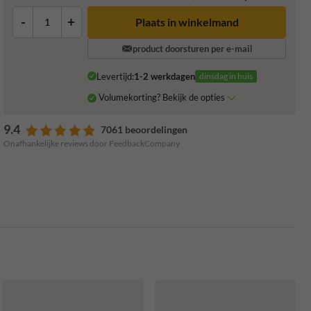
-
+
Plaats in winkelmand
product doorsturen per e-mail
Levertijd:
1-2 werkdagen
dinsdag in huis
Volumekorting? Bekijk de opties
9.4
7061 beoordelingen
Onafhankelijke reviews door FeedbackCompany