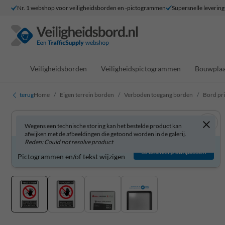
Nr. 1 webshop voor veiligheidsborden en -pictogrammen
Supersnelle levering
Veiligheidsborden
Veiligheidspictogrammen
Bouwplaa
terug
Home
Eigen terrein borden
Verboden toegang borden
Bord pri
Wegens een technische storing kan het bestelde product kan
afwijken met de afbeeldingen die getoond worden in de galerij.
Reden: Could not resolve product
Bord zelf aanpassen?
Ontwerp aanpassen
Pictogrammen en/of tekst wijzigen