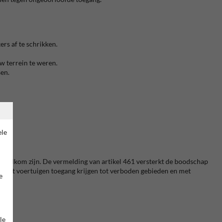
rs af te schrikken.
w terrein te weren.
sen.
ele
t welkom zijn. De vermelding van artikel 461 versterkt de boodschap
dat voertuigen toegang krijgen tot verboden gebieden en met
e
le