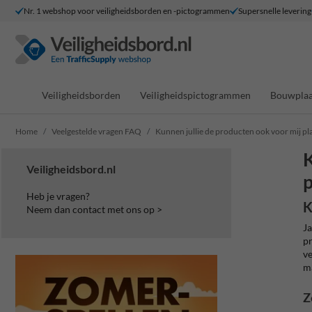
Nr. 1 webshop voor veiligheidsborden en -pictogrammen
Supersnelle levering
Veiligheidsborden
Veiligheidspictogrammen
Bouwplaa
Home
Veelgestelde vragen FAQ
Kunnen jullie de producten ook voor mij p
K
Veiligheidsbord.nl
p
Heb je vragen?
K
Neem dan contact met ons op >
Ja
pr
ve
ma
Z