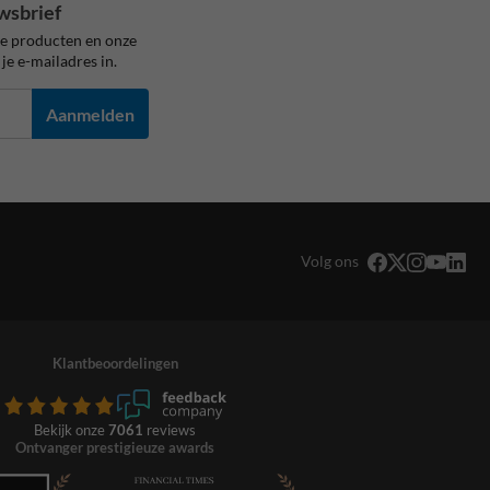
wsbrief
ze producten en onze
je e-mailadres in.
Aanmelden
Volg ons
Klantbeoordelingen
Bekijk onze
7061
reviews
Ontvanger prestigieuze awards