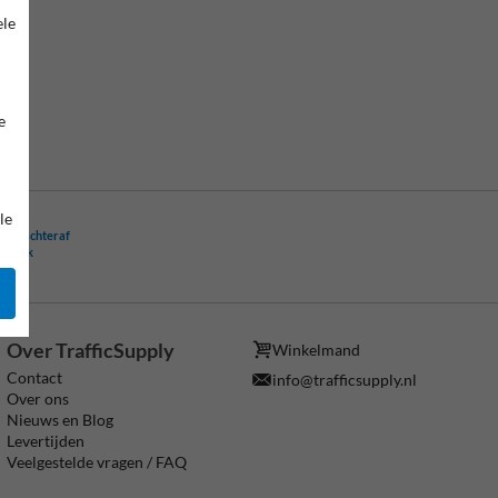
ele
e
le
ling achteraf
ogelijk
Over TrafficSupply
Winkelmand
Contact
info@trafficsupply.nl
Over ons
Nieuws en Blog
Levertijden
Veelgestelde vragen / FAQ