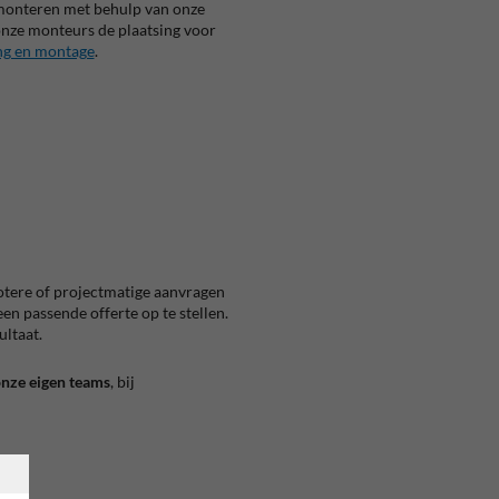
f monteren met behulp van onze
 onze monteurs de plaatsing voor
ng en montage
.
otere of projectmatige aanvragen
en passende offerte op te stellen.
ultaat.
onze eigen teams
, bij