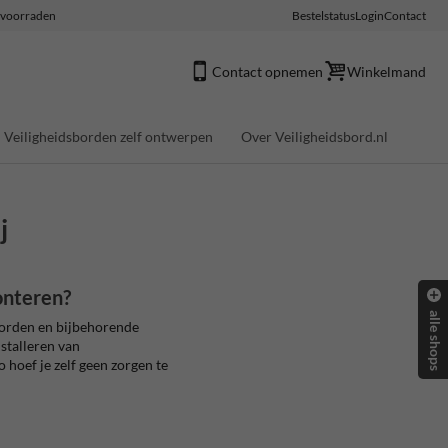
e voorraden
Bestelstatus
Login
Contact
Contact opnemen
Winkelmand
Veiligheidsborden zelf ontwerpen
Over Veiligheidsbord.nl
j
onteren?
alle shops
orden en bijbehorende
stalleren van
 hoef je zelf geen zorgen te