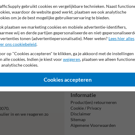
afficSupply gebruikt cookies en vergelijkbare technieken. Naast function
okies, waardoor de website goed werkt, plaatsen we ook analytische
okies om je de best mogelijke gebruikerservaring te bieden.
k plaatsen we marketing cookies en mobiele advertentie-identifiers,
armee wij en derde partijen gepersonaliseerde en niet-gepersonaliseerd
vertenties tonen (advertentiepersonalisatie). Meer weten?
Lees hier alles
er ons cookiebeleid
.
or op "Cookies accepteren" te klikken, ga je akkoord met de instellingen
n alle cookies. Indien je kiest voor
weigeren
, plaatsen we alleen functione
Beta
 analytische cookies.
is m
Cookies accepteren
Informatie
Product(en) retourneren
Cookie / Privacy
0070.
Disclaimer
mulier in en we reageren zo
Sitemap
Algemene Voorwaarden