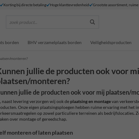
Korting bij directe betaling
Hoge klanttevredenheid
Grootste assortiment, ruim
zoek product...
ts borden
BHV verzamelplaats borden
Veiligheidsproducten
laatsen/monteren?
unnen jullie de producten ook voor mi
laatsen/monteren?
unnen jullie de producten ook voor mij plaatsen/m
, naast levering verzorgen wij ook de
plaatsing en montage
van verkeersb
oducten. Onze eigen plaatsingsploegen hebben ruime ervaring met het in
rkeersmaatregelen op zowel particuliere terreinen als bedrijfslocaties. Zo
ken over montage of gereedschap.
elf monteren of laten plaatsen