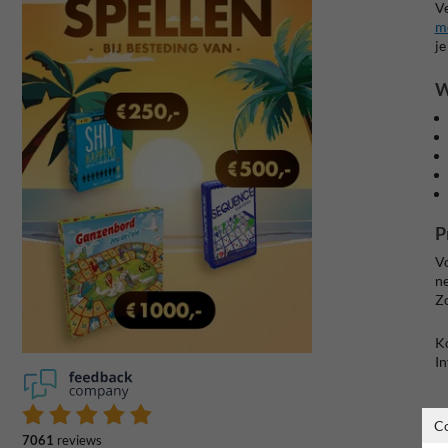
Ve
m
je
W
P
Vo
ne
Zo
Ko
In
C
7061
reviews