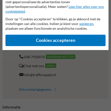
niet-gepersonaliseerde advertenties tonen
(advertentiepersonalisatie). Meer weten?
Lees hier alles over ons
cookiebeleid
.
Betaling achteraf
is mogelijk
Door op "Cookies accepteren" te klikken, ga je akkoord met de
instellingen van alle cookies. Indien je kiest voor
weigeren
,
plaatsen we alleen functionele en analytische cookies.
Neem contact op met onze productspecialist Igor!
Cookies accepteren
We zijn vandaag tot 17.00 telefonisch bereikbaar voor
al je vragen over onze producten en diensten.
038-7920070
bereikbaar tot 17.00
Chat met ons
online
info@trafficsupply.nl
Alle contactgegevens
Informatie