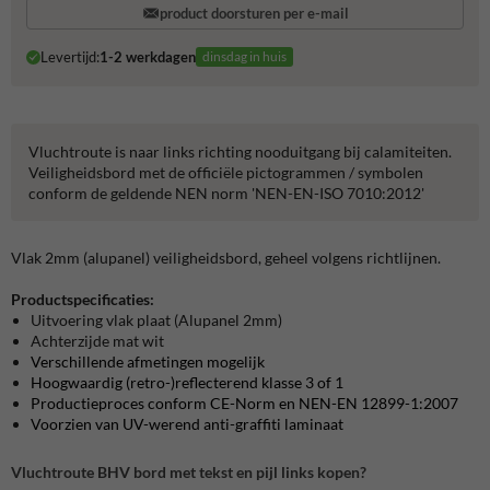
product doorsturen per e-mail
Levertijd:
1-2 werkdagen
dinsdag in huis
Vluchtroute is naar links richting nooduitgang bij calamiteiten.
Veiligheidsbord met de officiële pictogrammen / symbolen
conform de geldende NEN norm 'NEN-EN-ISO 7010:2012'
Vlak 2mm (alupanel) veiligheidsbord, geheel volgens richtlijnen.
Productspecificaties:
Uitvoering vlak plaat (Alupanel 2mm)
Achterzijde mat wit
Verschillende afmetingen mogelijk
Hoogwaardig (retro-)reflecterend klasse 3 of 1
Productieproces conform CE-Norm en NEN-EN 12899-1:2007
Voorzien van UV-werend anti-graffiti laminaat
Vluchtroute BHV bord met tekst en pijl links kopen?