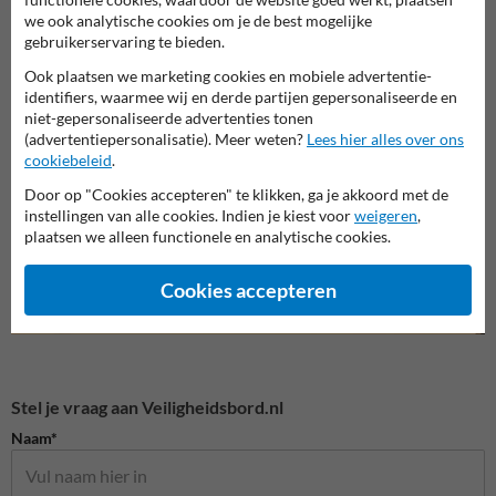
we ook analytische cookies om je de best mogelijke
gebruikerservaring te bieden.
Ook plaatsen we marketing cookies en mobiele advertentie-
identifiers, waarmee wij en derde partijen gepersonaliseerde en
Veiligheidsborden voor
Vluchtroute borden
Bouwp
niet-gepersonaliseerde advertenties tonen
terrein
(advertentiepersonalisatie). Meer weten?
Lees hier alles over ons
cookiebeleid
.
Veiligheidsborden
Door op "Cookies accepteren" te klikken, ga je akkoord met de
instellingen van alle cookies. Indien je kiest voor
weigeren
,
plaatsen we alleen functionele en analytische cookies.
Cookies accepteren
Stel je vraag aan Veiligheidsbord.nl
Naam*