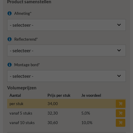
Product samenstellen
Afmeting*
Reflecterend*
Montage bord*
Volumeprijzen
Aantal
Prijs per stuk
Je voordeel
per stuk
34,00
vanaf 5 stuks
32,30
5,0
%
vanaf 10 stuks
30,60
10,0
%