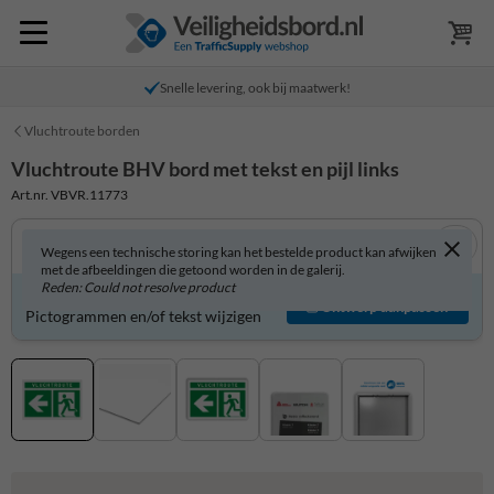
Snelle levering, ook bij maatwerk!
Vluchtroute borden
Vluchtroute BHV bord met tekst en pijl links
Art.nr. VBVR.11773
Wegens een technische storing kan het bestelde product kan afwijken
met de afbeeldingen die getoond worden in de galerij.
Reden: Could not resolve product
Product zelf aanpassen?
Ontwerp aanpassen
Pictogrammen en/of tekst wijzigen