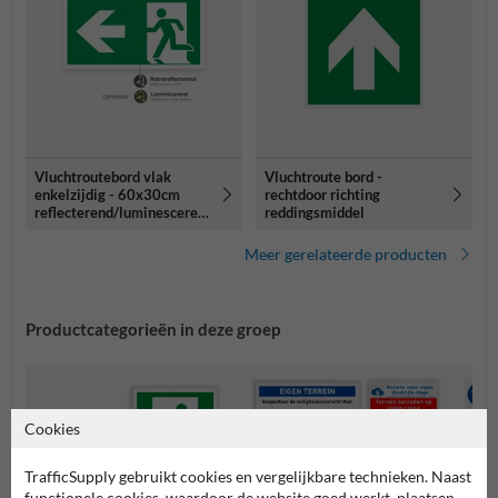
Vluchtroutebord vlak
Vluchtroute bord -
enkelzijdig - 60x30cm
rechtdoor richting
reflecterend/luminesceren
reddingsmiddel
d
Meer gerelateerde producten
Productcategorieën in deze groep
Cookies
TrafficSupply gebruikt cookies en vergelijkbare technieken. Naast
functionele cookies, waardoor de website goed werkt, plaatsen