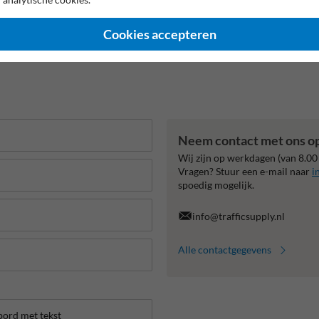
Cookies accepteren
Neem contact met ons o
Wij zijn op werkdagen (van 8.00
Vragen? Stuur een e-mail naar
i
spoedig mogelijk.
info@trafficsupply.nl
Alle contactgegevens