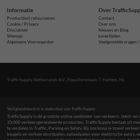
Informatie
Over TrafficSup
Product(en) retourneren
Contact
Cookie / Privacy
Over ons
Disclaimer
Nieuws en Blog
Sitemap
Levertijden
Algemene Voorwaarden
Veelgestelde vragen 
TrafficSupply Netherlands B.V.,
Populierenlaan 7
,
Hattem, NL
Veiligheidsbord.nl is onderdeel van TrafficSupply
TrafficSupply is dé grootste online aanbieder van verkeers-, tekst- 
10.000 verkeersgerelateerde producten. TrafficSupply bestaat uit 
te verdelen in Traffic, Parking en Safety. Bij ons koop je zowel verk
beugels en verkeersbordpalen, oplaadpalen voor elektrische auto’s
parkeerterreinen maar ook diverse veiligheidsproducten voor de ind