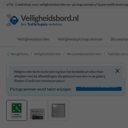
Nr. 1 webshop voor veiligheidsborden en -pictogrammen
Supersnelle levering
Veiligheidsborden
Veiligheidspictogrammen
Bouwplaa
terug
Home
Veiligheidsborden
Verzamelplaats borden
Tijdelijke ve
Wegens een technische storing kan het bestelde product kan
afwijken met de afbeeldingen die getoond worden in de galerij.
Reden: Could not resolve product
Product zelf aanpassen?
Ontwerp aanpassen
Pictogrammen en/of tekst wijzigen