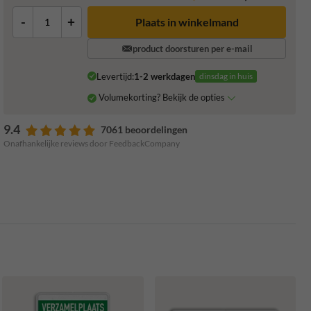
-
+
Plaats in winkelmand
product doorsturen per e-mail
Levertijd:
1-2 werkdagen
dinsdag in huis
Volumekorting? Bekijk de opties
9.4
7061 beoordelingen
Onafhankelijke reviews door FeedbackCompany