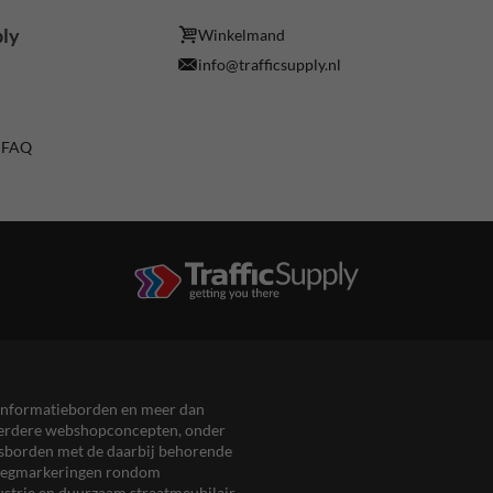
ply
Winkelmand
info@trafficsupply.nl
/ FAQ
en informatieborden en meer dan
meerdere webshopconcepten, onder
eersborden met de daarbij behorende
, wegmarkeringen rondom
ustrie en duurzaam straatmeubilair