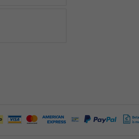
Beta
is m