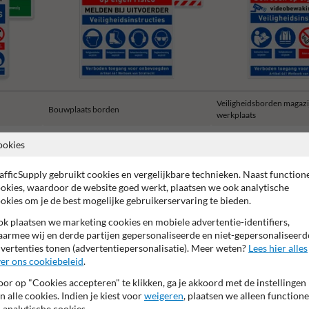
Veiligheidsborden magazi
Bouwplaats borden
werkplaats
ookies
afficSupply gebruikt cookies en vergelijkbare technieken. Naast function
okies, waardoor de website goed werkt, plaatsen we ook analytische
okies om je de best mogelijke gebruikerservaring te bieden.
 garantie op reflecterende folie
Anti-graffiti laminaat
99% H
k plaatsen we marketing cookies en mobiele advertentie-identifiers,
armee wij en derde partijen gepersonaliseerde en niet-gepersonaliseerd
vertenties tonen (advertentiepersonalisatie). Meer weten?
Lees hier alles
er ons cookiebeleid
.
or op "Cookies accepteren" te klikken, ga je akkoord met de instellingen
n alle cookies. Indien je kiest voor
weigeren
, plaatsen we alleen functione
 analytische cookies.