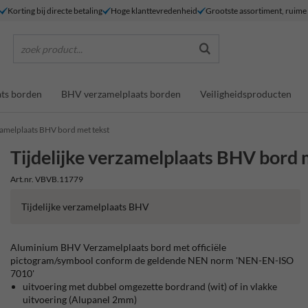
Korting bij directe betaling
Hoge klanttevredenheid
Grootste assortiment, ruim
zoek product...
ts borden
BHV verzamelplaats borden
Veiligheidsproducten
rzamelplaats BHV bord met tekst
Tijdelijke verzamelplaats BHV bord 
Art.nr. VBVB.11779
Tijdelijke verzamelplaats BHV
Aluminium BHV Verzamelplaats bord met officiële
pictogram/symbool conform de geldende NEN norm 'NEN-EN-ISO
7010'
uitvoering met dubbel omgezette bordrand (wit) of in vlakke
uitvoering (Alupanel 2mm)