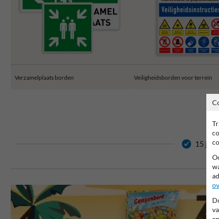
Verzamelplaats borden
Veiligheidsborden voor terrein
C
Tr
co
co
15 jaar
Oo
wa
ad
ov
Do
va
en