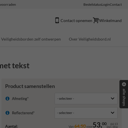
e voorraden
Bestelstatus
Login
Contact
Contact opnemen
Winkelmand
Veiligheidsborden zelf ontwerpen
Over Veiligheidsbord.nl
met tekst
Product samenstellen
alle shops
Afmeting*
Reflecterend*
53,
00
64,13
64,50
Aantal:
Van
voor
incl. btw