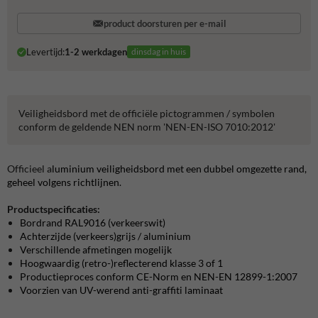
product doorsturen per e-mail
Levertijd:
1-2 werkdagen
dinsdag in huis
Veiligheidsbord met de officiële pictogrammen / symbolen
conform de geldende NEN norm 'NEN-EN-ISO 7010:2012'
Officieel a
luminium veiligheidsbord met een dubbel omgezette rand,
geheel volgens richtlijnen.
Productspecificaties:
Bordrand RAL9016 (verkeerswit)
Achterzijde (verkeers)grijs / aluminium
Verschillende afmetingen mogelijk
Hoogwaardig (retro-)reflecterend klasse 3 of 1
Productieproces conform CE-Norm en NEN-EN 12899-1:2007
Voorzien van UV-werend anti-graffiti laminaat