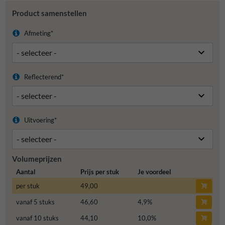
Product samenstellen
Afmeting*
Reflecterend*
Uitvoering*
Volumeprijzen
Aantal
Prijs per stuk
Je voordeel
per stuk
49,00
vanaf 5 stuks
46,60
4,9
%
vanaf 10 stuks
44,10
10,0
%