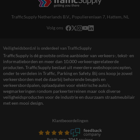
TrafficSupply Netherlands B.V.,
Populierenlaan 7
,
Hattem, NL
Volg ons
Veiligheidsbord.nl is onderdeel van TrafficSupply
TrafficSupply is dé grootste online aanbieder van verkeers-, tekst- en
informatieborden en meer dan 10.000 verkeersgerelateerde
producten. TrafficSupply bestaat uit meerdere webshopconcepten,
onder te verdelen in Traffic, Parking en Safety. Bij ons koop je zowel
verkeersborden met de daarbij behorende beugels en
verkeersbordpalen, oplaadpalen voor elektrische auto’s,
wegmarkeringen rondom parkeerterreinen maar ook diverse
veiligheidsproducten voor de industrie en duurzaam straatmeubilair
met een mooi design.
Klantbeoordelingen
Bekijk onze
7061
reviews