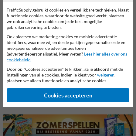
Productcategorieën in deze groep
TrafficSupply gebruikt cookies en vergelijkbare technieken. Naast
functionele cookies, waardoor de website goed werkt, plaatsen
we ook analytische cookies om je de best mogelijke
gebruikerservaring te bieden.
Ook plaatsen we marketing cookies en mobiele advertentie-
identifiers, waarmee wij en derde partijen gepersonaliseerde en
niet-gepersonaliseerde advertenties tonen
(advertentiepersonalisatie). Meer weten?
Lees hier alles over ons
cookiebeleid
.
Door op "Cookies accepteren" te klikken, ga je akkoord met de
instellingen van alle cookies. Indien je kiest voor
weigeren
,
Veiligheidsborden magazijn
Veiligheidsborden voor
plaatsen we alleen functionele en analytische cookies.
Bouwp
en werkplaats
terrein
Cookies accepteren
Veiligheidsborden