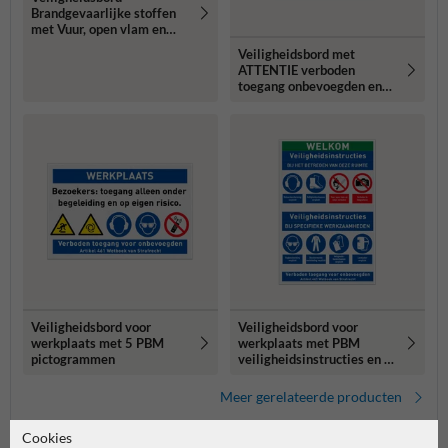
Brandgevaarlijke stoffen
met Vuur, open vlam en
roken verboden
Veiligheidsbord met
ATTENTIE verboden
toegang onbevoegden en
met 4 pictogrammen
Veiligheidsbord voor
Veiligheidsbord voor
werkplaats met 5 PBM
werkplaats met PBM
pictogrammen
veiligheidsinstructies en 8
pictogrammen
Meer gerelateerde producten
Cookies