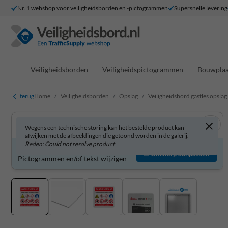
Nr. 1 webshop voor veiligheidsborden en -pictogrammen
Supersnelle levering
Veiligheidsborden
Veiligheidspictogrammen
Bouwplaa
terug
Home
Veiligheidsborden
Opslag
Veiligheidsbord gasfles opslag
Wegens een technische storing kan het bestelde product kan
afwijken met de afbeeldingen die getoond worden in de galerij.
Reden: Could not resolve product
Veiligheidsbord zelf aanpassen?
Ontwerp aanpassen
Pictogrammen en/of tekst wijzigen