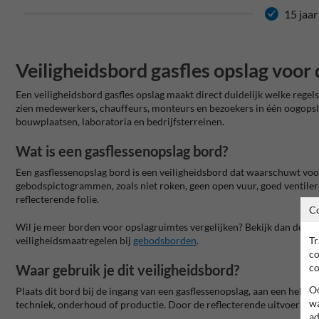
15 jaar
Veiligheidsbord gasfles opslag voor 
Een veiligheidsbord gasfles opslag maakt direct duidelijk welke regel
zien medewerkers, chauffeurs, monteurs en bezoekers in één oogopsla
bouwplaatsen, laboratoria en bedrijfsterreinen.
Wat is een gasflessenopslag bord?
Een gasflessenopslag bord is een veiligheidsbord dat waarschuwt vo
gebodspictogrammen, zoals niet roken, geen open vuur, goed ventile
reflecterende folie.
C
Wil je meer borden voor opslagruimtes vergelijken? Bekijk dan de ca
Tr
veiligheidsmaatregelen bij
gebodsborden
.
co
co
Waar gebruik je dit veiligheidsbord?
Oo
Plaats dit bord bij de ingang van een gasflessenopslag, aan een hekwe
wa
techniek, onderhoud of productie. Door de reflecterende uitvoering b
ad