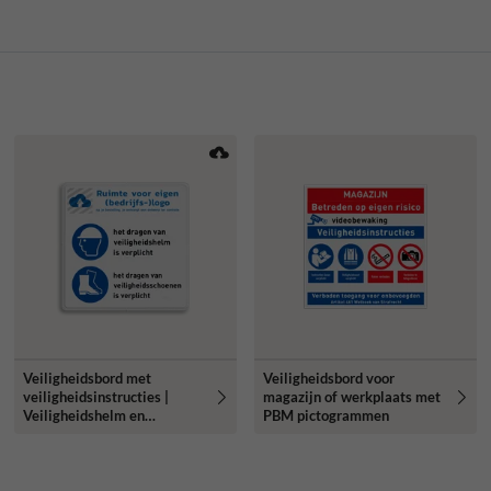
Veiligheidsbord met
Veiligheidsbord voor
veiligheidsinstructies |
magazijn of werkplaats met
Veiligheidshelm en
PBM pictogrammen
schoenen zijn verplicht