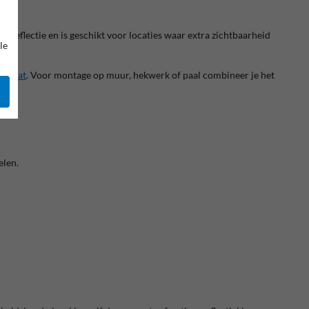
le reflectie en is geschikt voor locaties waar extra zichtbaarheid
le
p maat
. Voor montage op muur, hekwerk of paal combineer je het
elen.