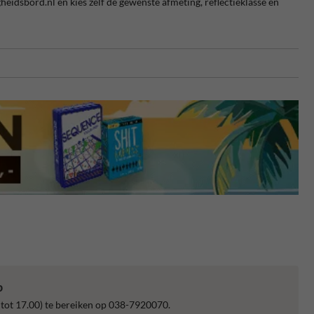
gheidsbord.nl en kies zelf de gewenste afmeting, reflectieklasse en
p
 tot 17.00) te bereiken op 038-7920070.