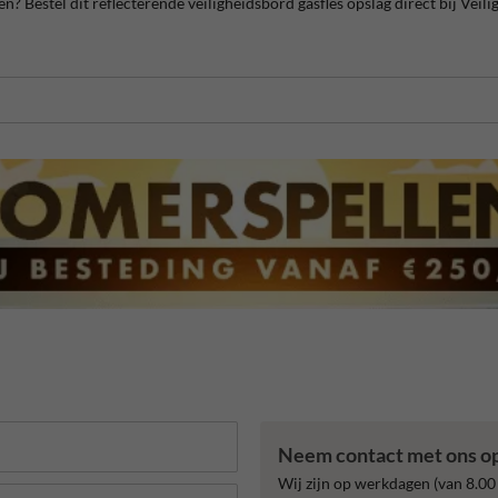
n? Bestel dit reflecterende veiligheidsbord gasfles opslag direct bij Veili
Neem contact met ons o
Wij zijn op werkdagen (van 8.00