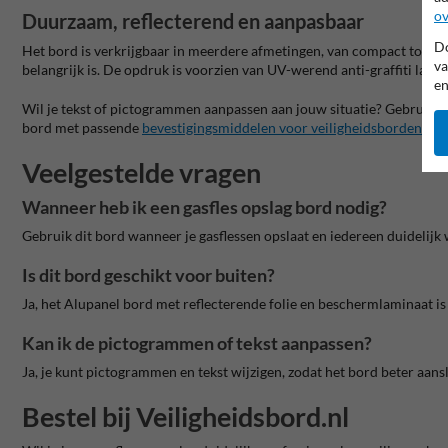
ov
Duurzaam, reflecterend en aanpasbaar
Do
Het bord is verkrijgbaar in meerdere afmetingen, van compact tot groot.
va
belangrijk is. De opdruk is voorzien van UV-werend anti-graffiti lamina
en
Wil je tekst of pictogrammen aanpassen aan jouw situatie? Gebruik 
bord met passende
bevestigingsmiddelen voor veiligheidsborden
.
Veelgestelde vragen
Wanneer heb ik een gasfles opslag bord nodig?
Gebruik dit bord wanneer je gasflessen opslaat en iedereen duidelijk
Is dit bord geschikt voor buiten?
Ja, het Alupanel bord met reflecterende folie en beschermlaminaat is
Kan ik de pictogrammen of tekst aanpassen?
Ja, je kunt pictogrammen en tekst wijzigen, zodat het bord beter aans
Bestel bij Veiligheidsbord.nl