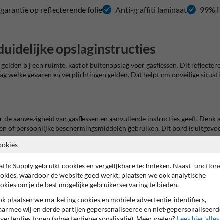
 garantie op reflecterende folie
Anti-graffiti laminaat
99% H
duidelijke opslaginstructies
s gelden bij een ruimte, kast of buitenopslag voor gasflessen. Dit refle
g welke gevaren en verplichtingen gelden. Dat helpt om onveilige situat
or de aanwezigheid van gasflessen en aanvullende instructies geeft. De
ren of persoonlijke beschermingsmiddelen gebruiken. Dit bord is uitgev
ookies
tegorie
veiligheidsborden voor opslag
. Voor losse waarschuwingssymbolen
afficSupply gebruikt cookies en vergelijkbare technieken. Naast function
okies, waardoor de website goed werkt, plaatsen we ook analytische
okies om je de best mogelijke gebruikerservaring te bieden.
k plaatsen we marketing cookies en mobiele advertentie-identifiers,
rk, wand, deur of opslagkast. Het bord is geschikt voor bedrijven die gas
armee wij en derde partijen gepersonaliseerde en niet-gepersonaliseerd
lijft de boodschap ook beter zichtbaar bij schemer, kunstlicht of koplamp
vertenties tonen (advertentiepersonalisatie). Meer weten?
Lees hier alles