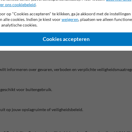
er ons cookiebeleid
.
or op "Cookies accepteren" te klikken, ga je akkoord met de instellingen
 Je kiest uit reflectieklasse 1 of reflectieklasse 3. Klasse 3 geeft maxima
n alle cookies. Indien je kiest voor
weigeren
, plaatsen we alleen functione
at, zodat het bord langer netjes en leesbaar blijft.
 analytische cookies.
dan de ontwerpoptie of bekijk de mogelijkheden voor
veiligheidsborden o
Cookies accepteren
 wilt informeren over gevaren, verboden en verplichte veiligheidsmaatreg
 geschikt voor buitengebruik.
luit op jouw opslagruimte of veiligheidsbeleid.