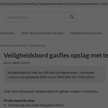
Korting bij directe betaling
Hoge klanttevredenheid
Grootste assortiment, ruim
zoek product...
ts borden
BHV verzamelplaats borden
Veiligheidsproducten
 met tekst en symbolen - reflecterend
Veiligheidsbord gasfles opslag met t
Art.nr. VBVO.12275
Veiligheidsbord met de officiële pictogrammen / symbolen
conform de geldende NEN norm 'NEN-EN-ISO 7010:2012'
Vlak 2mm (alupanel) veiligheidsbord, geheel volgens richtlijnen.
Productspecificaties:
Uitvoering vlak plaat (Alupanel 2mm)