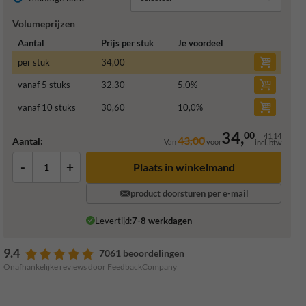
Volumeprijzen
Aantal
Prijs per stuk
Je voordeel
per stuk
34,00
vanaf 5 stuks
32,30
5,0
%
vanaf 10 stuks
30,60
10,0
%
34,
00
41,14
43,00
Aantal:
Van
voor
incl. btw
-
+
Plaats in winkelmand
product doorsturen per e-mail
Levertijd:
7-8 werkdagen
9.4
7061 beoordelingen
Onafhankelijke reviews door FeedbackCompany