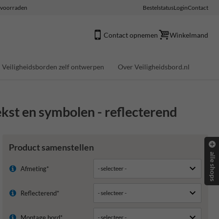
e voorraden
Bestelstatus
Login
Contact
Contact opnemen
Winkelmand
Veiligheidsborden zelf ontwerpen
Over Veiligheidsbord.nl
ekst en symbolen - reflecterend
Product samenstellen
alle shops
Afmeting*
Reflecterend*
Montage bord*